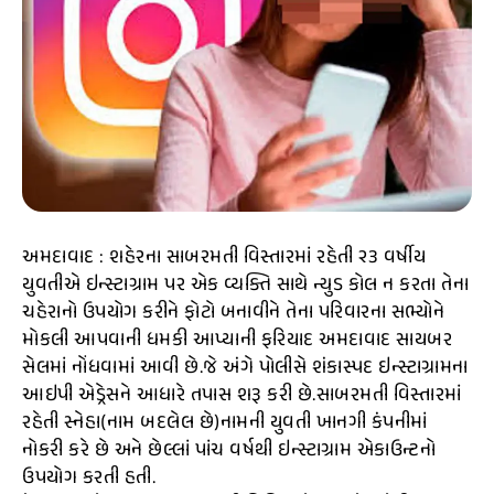
અમદાવાદ : શહેરના સાબરમતી વિસ્તારમાં રહેતી ૨૩ વર્ષીય
યુવતીએ ઇન્સ્ટાગ્રામ પર એક વ્યક્તિ સાથે ન્યુડ કોલ ન કરતા તેના
ચહેરાનો ઉપયોગ કરીને ફોટો બનાવીને તેના પરિવારના સભ્યોને
મોકલી આપવાની ધમકી આપ્યાની ફરિયાદ અમદાવાદ સાયબર
સેલમાં નોંધવામાં આવી છે.જે અંગે પોલીસે શંકાસ્પદ ઇન્સ્ટાગ્રામના
આઇપી એડ્રેસને આધારે તપાસ શરૂ કરી છે.સાબરમતી વિસ્તારમાં
રહેતી સ્નેહા(નામ બદલેલ છે)નામની યુવતી ખાનગી કંપનીમાં
નોકરી કરે છે અને છેલ્લાં પાંચ વર્ષથી ઇન્સ્ટાગ્રામ એકાઉન્ટનો
ઉપયોગ કરતી હતી.