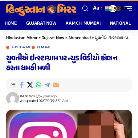
Aa
ગુજરાતી
▼
HOME
GUJARAT NOW
AAM CHI MUMBAI
NATIONAL
Hindustan Mirror
>
Gujarat Now
>
Ahmedabad
>
યુવતીએ ઇન્સ્ટાગ્રામ પર ન્યુડ વિડીયો કોલ ન કરતા ધમકી મળી
AHMEDABAD
GENERAL
યુવતીએ ઇન્સ્ટાગ્રામ પર ન્યુડ વિડીયો કોલ ન
કરતા ધમકી મળી
HM NEWS
4 years ago
Last updated: 07/07/2022 5:34 AM