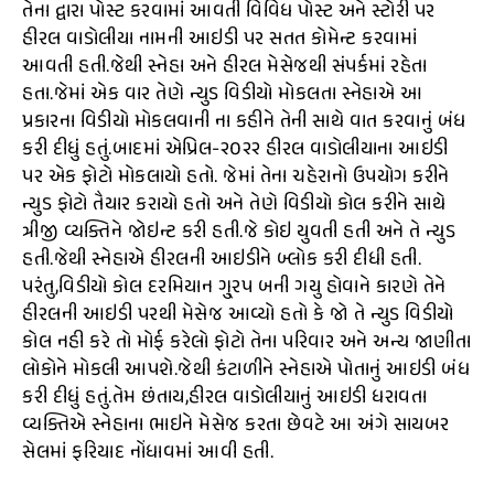
તેના દ્વારા પોસ્ટ કરવામાં આવતી વિવિધ પોસ્ટ અને સ્ટોરી પર
હીરલ વાડોલીયા નામની આઇડી પર સતત કોમેન્ટ કરવામાં
આવતી હતી.જેથી સ્નેહા અને હીરલ મેસેજથી સંપર્કમાં રહેતા
હતા.જેમાં એક વાર તેણે ન્યુડ વિડીયો મોકલતા સ્નેહાએ આ
પ્રકારના વિડીયો મોકલવાની ના કહીને તેની સાથે વાત કરવાનું બંધ
કરી દીધું હતું.બાદમાં એપ્રિલ-૨૦૨૨ હીરલ વાડોલીયાના આઇડી
પર એક ફોટો મોકલાયો હતો. જેમાં તેના ચહેરાનો ઉપયોગ કરીને
ન્યુડ ફોટો તૈયાર કરાયો હતો અને તેણે વિડીયો કોલ કરીને સાથે
ત્રીજી વ્યક્તિને જોઇન્ટ કરી હતી.જે કોઇ યુવતી હતી અને તે ન્યુડ
હતી.જેથી સ્નેહાએ હીરલની આઇડીને બ્લોક કરી દીધી હતી.
પરંતુ,વિડીયો કોલ દરમિયાન ગુ્રપ બની ગયુ હોવાને કારણે તેને
હીરલની આઇડી પરથી મેસેજ આવ્યો હતો કે જો તે ન્યુડ વિડીયો
કોલ નહી કરે તો મોર્ફ કરેલો ફોટો તેના પરિવાર અને અન્ય જાણીતા
લોકોને મોકલી આપશે.જેથી કંટાળીને સ્નેહાએ પોતાનું આઇડી બંધ
કરી દીધું હતું.તેમ છંતાય,હીરલ વાડોલીયાનું આઇડી ધરાવતા
વ્યક્તિએ સ્નેહાના ભાઇને મેસેજ કરતા છેવટે આ અંગે સાયબર
સેલમાં ફરિયાદ નોંધાવમાં આવી હતી.