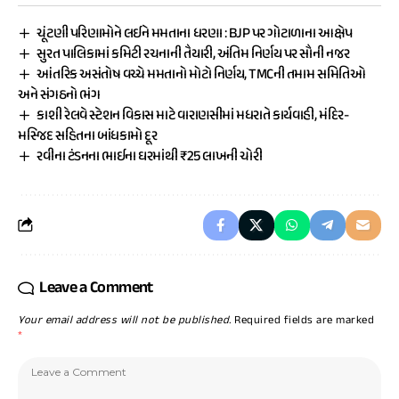
ચૂંટણી પરિણામોને લઈને મમતાના ધરણા : BJP પર ગોટાળાના આક્ષેપ
સુરત પાલિકામાં કમિટી રચનાની તૈયારી, અંતિમ નિર્ણય પર સૌની નજર
આંતરિક અસંતોષ વચ્ચે મમતાનો મોટો નિર્ણય, TMCની તમામ સમિતિઓ
અને સંગઠનો ભંગ
કાશી રેલવે સ્ટેશન વિકાસ માટે વારાણસીમાં મધરાતે કાર્યવાહી, મંદિર-
મસ્જિદ સહિતના બાંધકામો દૂર
રવીના ટંડનના ભાઈના ઘરમાંથી ₹25 લાખની ચોરી
Leave a Comment
Your email address will not be published.
Required fields are marked
*