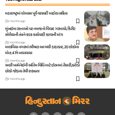
મહારાષ્ટ્રમાં ચોમાસા પૂર્વે વરસાદી માહોલ સક્રિય
2 months ago
મુંબઈના રસ્તાઓ પર નમાજનો વિવાદ ગરમાયો, કિરીટ
સોમૈયાની તંત્રને કડક કાર્યવાહી કરવાની માંગ
2 months ago
માલવિયા નગરમાં ભીષણ આગથી હાહાકાર, 20 લોકોના
મોત; 47ને બચાવાયા
2 months ago
અલી ખામેનેઈની અંતિમ વિધિ માટે ઈરાનમાં તૈયારી,કરોડો
લોકો જોડાય તેવી શક્યતા
2 months ago