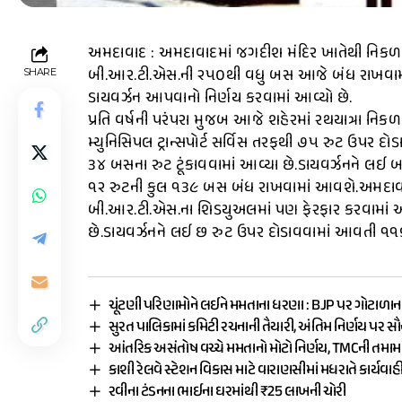
અમદાવાદ : અમદાવાદમાં જગદીશ મંદિર ખાતેથી નિકળન
બી.આર.ટી.એસ.ની ૨૫૦થી વધુ બસ આજે બંધ રાખવામ
SHARE
ડાયવર્ઝન આપવાનો નિર્ણય કરવામાં આવ્યો છે.
પ્રતિ વર્ષની પરંપરા મુજબ આજે શહેરમાં રથયાત્રા નિક
મ્યુનિસિપલ ટ્રાન્સપોર્ટ સર્વિસ તરફથી ૭૫ રુટ ઉપર દ
૩૪ બસના રુટ ટૂંકાવવામાં આવ્યા છે.ડાયવર્ઝનને લઈ બા
૧૨ રુટની કુલ ૧૩૯ બસ બંધ રાખવામાં આવશે.અમદાવાદ 
બી.આર.ટી.એસ.ના શિડયુઅલમાં પણ ફેરફાર કરવામાં આવ
છે.ડાયવર્ઝનને લઈ છ રુટ ઉપર દોડાવવામાં આવતી ૧
ચૂંટણી પરિણામોને લઈને મમતાના ધરણા : BJP પર ગોટાળાન
સુરત પાલિકામાં કમિટી રચનાની તૈયારી, અંતિમ નિર્ણય પર સ
આંતરિક અસંતોષ વચ્ચે મમતાનો મોટો નિર્ણય, TMCની તમ
કાશી રેલવે સ્ટેશન વિકાસ માટે વારાણસીમાં મધરાતે કાર્યવાહ
રવીના ટંડનના ભાઈના ઘરમાંથી ₹25 લાખની ચોરી