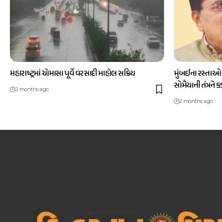
મહારાષ્ટ્રમાં ચોમાસા પૂર્વે વરસાદી માહોલ સક્રિય
મુંબઈના રસ્તાઓ
સોમૈયાની તંત્રને 
2 months ago
2 months ago