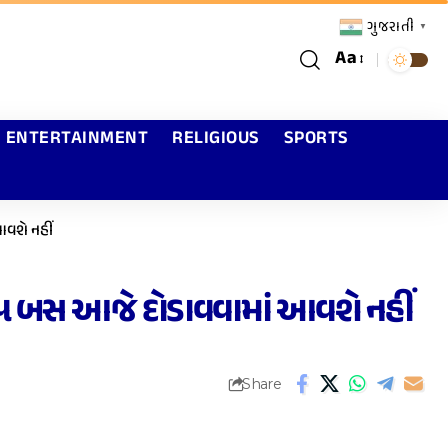
ગુજરાતી
▼
Aa
ENTERTAINMENT
RELIGIOUS
SPORTS
વશે નહીં
૫ બસ આજે દોડાવવામાં આવશે નહીં
Share