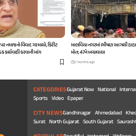
 પર નમાજનો વિવાદ ગરમાયો, કિરીટ
માલવિયા નગરમાં ભીષણ આગથી હાહાક
કડક કાર્યવાહી કરવાની માંગ
મોત; 47ને બચાવાયા
2 months ago
CATEGORIES
Gujarat Now
National
Interna
Sports
Video
Epaper
CITY NEWS
Gandhinagar
Ahmedabad
Khe
Surat
North Gujarat
South Gujarat
Saurash