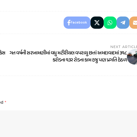
Facebook
NEXT ARTICL
કેસ
ગત વર્ષની સરખામણીમાં વધુ મટીરીયલ વપરાયુ છતાં અમદાવાદમાં ૩૧૮
કરોડના ૧૩૨ રોડના કામ હજુ પણ પ્રગતિ હેઠળ
ked
*