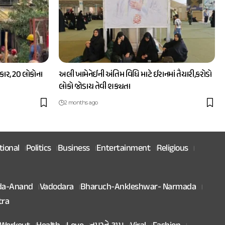
ાર, 20 લોકોના
અલી ખામેનેઈની અંતિમ વિધિ માટે ઈરાનમાં તૈયારી,કરોડો
લોકો જોડાય તેવી શક્યતા
2 months ago
tional
Politics
Business
Entertainment
Religious
da-Anand
Vadodara
Bharuch-Ankleshwar- Narmada
tra