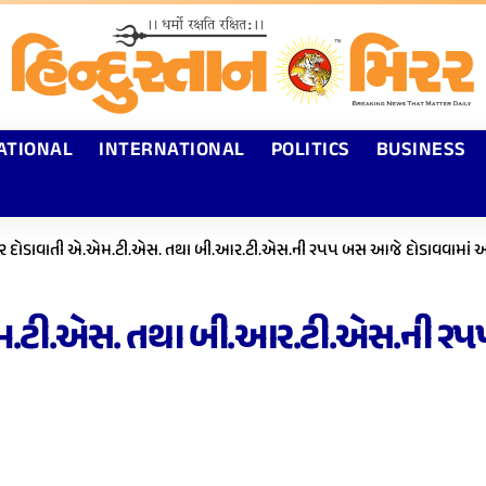
ATIONAL
INTERNATIONAL
POLITICS
BUSINESS
ઉપર દોડાવાતી એ.એમ.ટી.એસ. તથા બી.આર.ટી.એસ.ની ૨૫૫ બસ આજે દોડાવવામાં આ
.એમ.ટી.એસ. તથા બી.આર.ટી.એસ.ની ૨૫