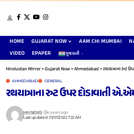
HOME
GUJARAT NOW
AAM CHI MUMBAI
N
VIDEO
EPAPER
ગુજરાતી
▼
Hindustan Mirror
>
Gujarat Now
>
Ahmedabad
>
રથયાત્રાના રુટ 
AHMEDABAD
GENERAL
રથયાત્રાના રુટ ઉપર દોડાવાતી એ
HM NEWS
4 years ago
Last updated: 01/07/2022 7:22 AM