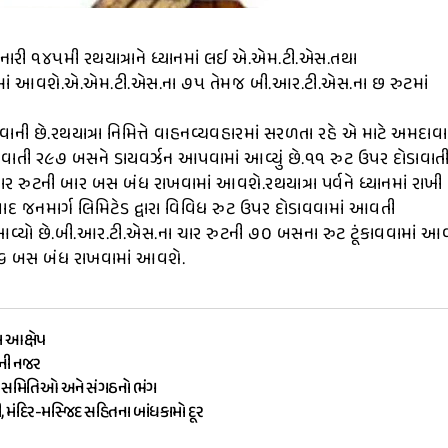
ારી ૧૪૫મી રથયાત્રાને ધ્યાનમાં લઈ એ.એમ.ટી.એસ.તથા
ાં આવશે.એ.એમ.ટી.એસ.ના ૭૫ તેમજ બી.આર.ટી.એસ.ના છ રુટમાં
ળવાની છે.રથયાત્રા નિમિત્તે વાહનવ્યવહારમાં સરળતા રહે એ માટે અમદાવ
ોડાવાતી ૨૯૭ બસને ડાયવર્ઝન આપવામાં આવ્યું છે.૧૧ રુટ ઉપર દોડાવાત
ર રુટની બાર બસ બંધ રાખવામાં આવશે.રથયાત્રા પર્વને ધ્યાનમાં રાખી
જનમાર્ગ લિમિટેડ દ્વારા વિવિધ રુટ ઉપર દોડાવવામાં આવતી
્યો છે.બી.આર.ટી.એસ.ના ચાર રુટની ૭૦ બસના રુટ ટૂંકાવવામાં આવ
૧૬ બસ બંધ રાખવામાં આવશે.
ા આક્ષેપ
ૌની નજર
ામ સમિતિઓ અને સંગઠનો ભંગ
ી, મંદિર-મસ્જિદ સહિતના બાંધકામો દૂર