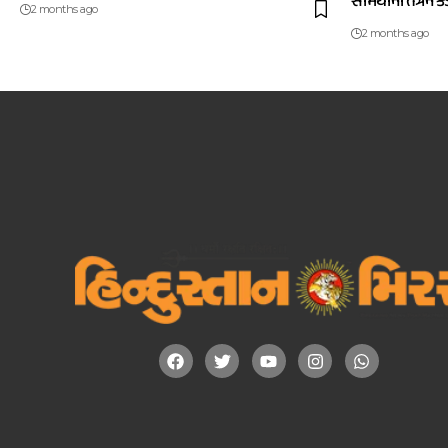
સોમૈયાની તંત્રને 
2 months ago
2 months ago