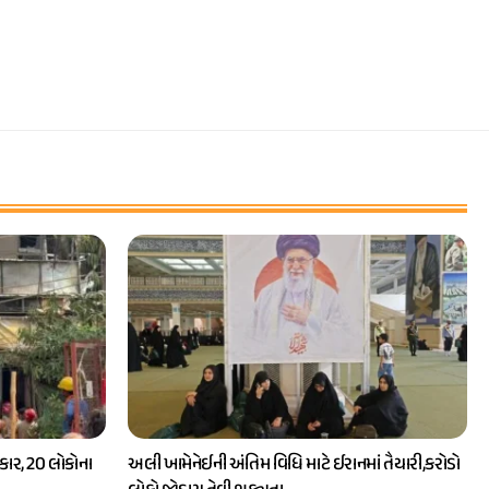
ાર, 20 લોકોના
અલી ખામેનેઈની અંતિમ વિધિ માટે ઈરાનમાં તૈયારી,કરોડો