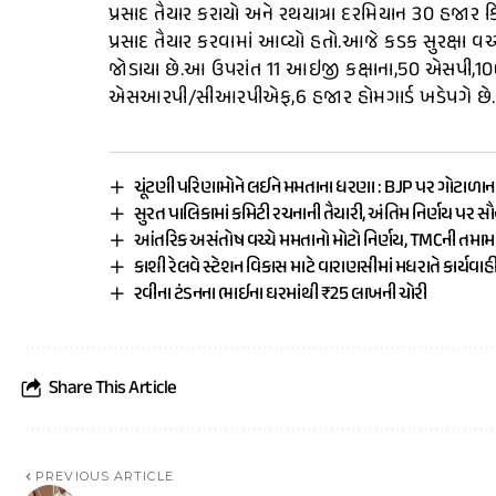
પ્રસાદ તૈયાર કરાયો અને રથયાત્રા દરમિયાન 30 હજાર 
પ્રસાદ તૈયાર કરવામાં આવ્યો હતો.આજે કડક સુરક્ષા વચ્
જોડાયા છે.આ ઉપરાંત 11 આઇજી કક્ષાના,50 એસપી
એસઆરપી/સીઆરપીએફ,6 હજાર હોમગાર્ડ ખડેપગે છે.ત્
ચૂંટણી પરિણામોને લઈને મમતાના ધરણા : BJP પર ગોટાળાન
સુરત પાલિકામાં કમિટી રચનાની તૈયારી, અંતિમ નિર્ણય પર સ
આંતરિક અસંતોષ વચ્ચે મમતાનો મોટો નિર્ણય, TMCની તમ
કાશી રેલવે સ્ટેશન વિકાસ માટે વારાણસીમાં મધરાતે કાર્યવાહ
રવીના ટંડનના ભાઈના ઘરમાંથી ₹25 લાખની ચોરી
Share This Article
PREVIOUS ARTICLE