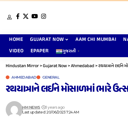
HOME
GUJARAT NOW
AAM CHI MUMBAI
N
VIDEO
EPAPER
ગુજરાતી
▼
Hindustan Mirror
>
Gujarat Now
>
Ahmedabad
>
રથયાત્રાને લઈને 
AHMEDABAD
GENERAL
રથયાત્રાને લઈને મોસાળમાં ભારે ઉત
HM NEWS
3 years ago
Last updated: 20/06/2023 7:24 AM