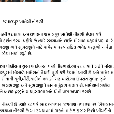
ના જમાલપુર ખાતેથી નીકળી
મી રથયાત્રા અમદાવાદના જમાલપુર ખાતેથી નીકળી છે.દર વર્ષે
ઓ દર્શન કરવા પહોંચે છે.ત્યારે રથયાત્રાને લઈને મોસાળ પક્ષમાં પણ ભારે
રજી અને સુભદ્રજીને માટે મામેરામાંવસ્ત્ર સહિત અનેક વસ્તુઓ અર્પણ
ોવા મળી રહ્યો છે.
ાત્રા પોલીસના ચુસ્ત બદોબસ્ત વચ્ચે નીકળશે.આ રથયાત્રાને લઈને મોસ
ુરમાં મોસાળે મામેરાની તૈયારી પૂર્ણ કરી દેવામાં આવી છે અને મામેરામા
ને સોનાની ચૂની,વીંટી,ચાંદીની નથણી ચઢાવાશે.આ ઉપરાંત સુભદ્રાજીને
ભદ્રજી અને સુભદ્રાજીને કાનના કુંડળ ચઢાવાશે. મામેરામાં ત્રણેય
ે બલભદ્રજીને વાઘા,ઝભ્ભા અને ધોતી પણ અપર્ણ કરાશે.
નીકળી છે ત્યારે 72 વર્ષ બાદ ભગવાન જગન્નાથ નવા રથ પર બિરાજમા
યાત્રા નીકળી છે.આ રથયાત્રામાં ભક્તો માટે 5 હજાર કિલો ખીચડીનો