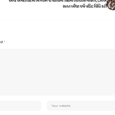
આજે અમદાવાદમાં ભગવાન જગન્નાથની 146મી રથયાત્રા નીકળી, CMએ
સતત બીજા વર્ષે પહિંદ વિધિ કરી
ked
*