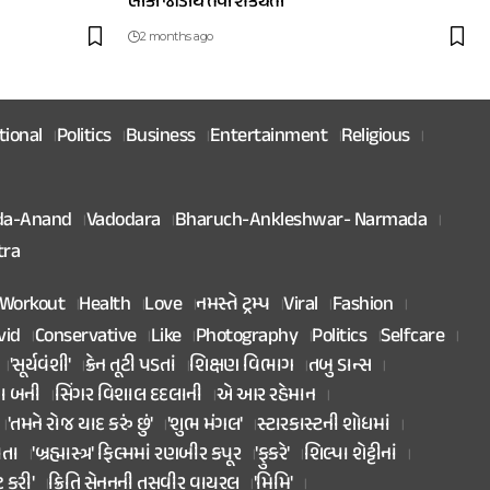
લોકો જોડાય તેવી શક્યતા
2 months ago
tional
Politics
Business
Entertainment
Religious
da-Anand
Vadodara
Bharuch-Ankleshwar- Narmada
tra
Workout
Health
Love
નમસ્તે ટ્રમ્પ
Viral
Fashion
vid
Conservative
Like
Photography
Politics
Selfcare
'સૂર્યવંશી'
ક્રેન તૂટી પડતાં
શિક્ષણ વિભાગ
તબુ ડાન્સ
તા બની
સિંગર વિશાલ દદલાની
એ આર રહેમાન
'તમને રોજ યાદ કરું છું'
'શુભ મંગલ'
સ્ટારકાસ્ટની શોધમાં
િતા
'બ્રહ્માસ્ત્ર' ફિલ્મમાં રણબીર કપૂર
'ફુકરે'
શિલ્પા શેટ્ટીનાં
ટ કરી'
ક્રિતિ સેનનની તસવીર વાયરલ
'મિમિ'