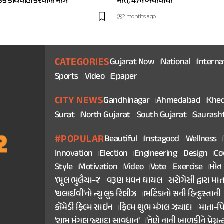
કડક કાર્યવાહી કરવાની માંગ
મોત; 47ને બચાવાયા
2 months ago
CATEGORIES
Gujarat Now
National
Interna
Sports
Video
Epaper
CITY NEWS
Gandhinagar
Ahmedabad
Khe
Surat
North Gujarat
South Gujarat
Saurash
#POPULAR
Beautiful
Instagood
Wellness
Innovation
Election
Engineering
Design
Co
Style
Motivation
Video
Vote
Exercise
મોત
'ભૂલ ભુલૈયા-૨'
વરૂણ ધવન ઘાયલ
સરોગેસી દ્વારા મા
'થલાઈવી'નો ન્યુ લુક રિલીઝ
ભટિંડાનો સની હિન્દુસ્તાની
કૉમેડી ફિલ્મ સાઇન
ફિલ્મ શુભ મંગલ ઝ્યાદા
માતા-પ
'શુભ મંગલ જ્યાદા સાવધાન'
'તેણે નાની બાળકીને પ્રેગ્નન્