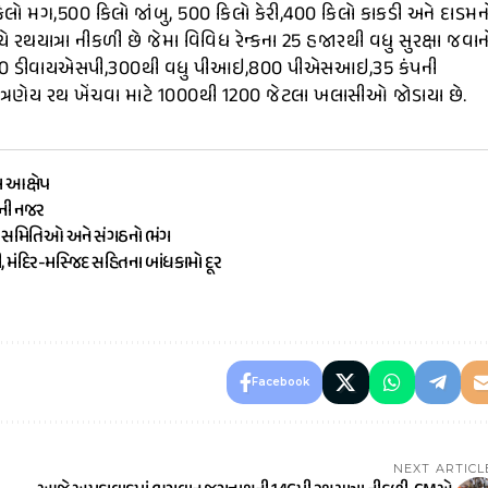
કિલો મગ,500 કિલો જાંબુ, 500 કિલો કેરી,400 કિલો કાકડી અને દાડમન
ચે રથયાત્રા નીકળી છે જેમા વિવિધ રેન્કના 25 હજારથી વધુ સુરક્ષા જવાન
,100 ડીવાયએસપી,300થી વધુ પીઆઇ,800 પીએસઆઇ,35 કંપની
રણેય રથ ખેંચવા માટે 1000થી 1200 જેટલા ખલાસીઓ જોડાયા છે.
ા આક્ષેપ
ૌની નજર
ામ સમિતિઓ અને સંગઠનો ભંગ
ી, મંદિર-મસ્જિદ સહિતના બાંધકામો દૂર
Facebook
NEXT ARTICL