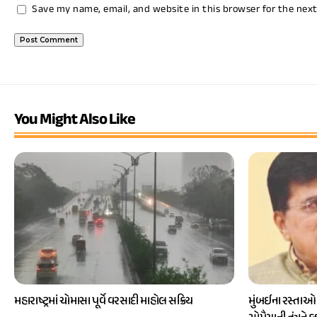
Save my name, email, and website in this browser for the nex
You Might Also Like
મહારાષ્ટ્રમાં ચોમાસા પૂર્વે વરસાદી માહોલ સક્રિય
મુંબઈના રસ્તાઓ