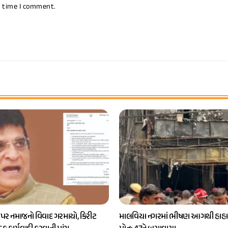
t time I comment.
 પર નમાજનો વિવાદ ગરમાયો, કિરીટ
માલવિયા નગરમાં ભીષણ આગથી હાહાક