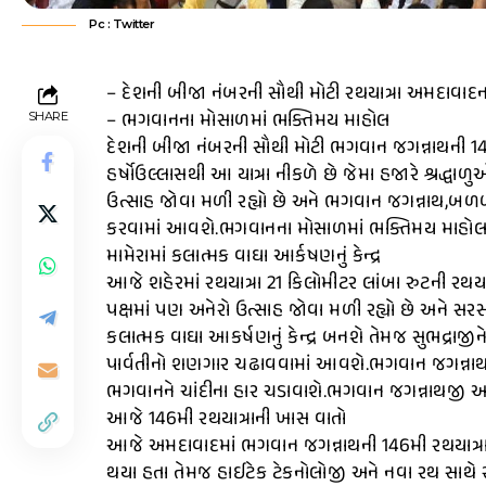
Pc : Twitter
– દેશની બીજા નંબરની સૌથી મોટી રથયાત્રા અમદાવાદ
– ભગવાનના મોસાળમાં ભક્તિમય માહોલ
SHARE
દેશની બીજા નંબરની સૌથી મોટી ભગવાન જગન્નાથની 146
હર્ષોઉલ્લાસથી આ યાત્રા નીકળે છે જેમા હજારે શ્રદ્ધાળુ
ઉત્સાહ જોવા મળી રહ્યો છે અને ભગવાન જગન્નાથ,બળબદ્
કરવામાં આવશે.ભગવાનના મોસાળમાં ભક્તિમય માહોલ જ
મામેરામાં કલાત્મક વાઘા આર્કષણનું કેન્દ્ર
આજે શહેરમાં રથયાત્રા 21 કિલોમીટર લાંબા રુટની રથય
પક્ષમાં પણ અનેરો ઉત્સાહ જોવા મળી રહ્યો છે અને સરસરપ
કલાત્મક વાઘા આકર્ષણનું કેન્દ્ર બનશે તેમજ સુભદ્રાજી
પાર્વતીનો શણગાર ચઢાવવામાં આવશે.ભગવાન જગન્નાથ બલ
ભગવાનને ચાંદીના હાર ચડાવાશે.ભગવાન જગન્નાથજી અન
આજે 146મી રથયાત્રાની ખાસ વાતો
આજે અમદાવાદમાં ભગવાન જગન્નાથની 146મી રથયાત્રા 
થયા હતા તેમજ હાઈટેક ટેકનોલોજી અને નવા રથ સાથે રથ