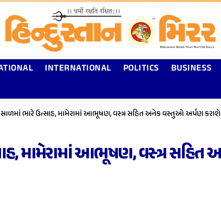
ATIONAL
INTERNATIONAL
POLITICS
BUSINESS
મોસાળમાં ભારે ઉત્સાહ, મામેરામાં આભૂષણ, વસ્ત્ર સહિત અનેક વસ્તુઓ અર્પણ કરાશે
્સાહ, મામેરામાં આભૂષણ, વસ્ત્ર સહિત 