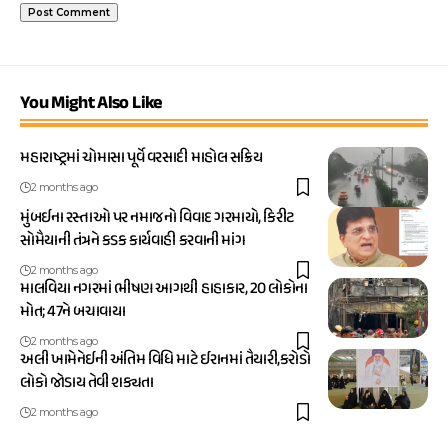
You Might Also Like
મહારાષ્ટ્રમાં ચોમાસા પૂર્વે વરસાદી માહોલ સક્રિય
2 months ago
મુંબઈના રસ્તાઓ પર નમાજનો વિવાદ ગરમાયો, કિરીટ
સોમૈયાની તંત્રને કડક કાર્યવાહી કરવાની માંગ
2 months ago
માલવિયા નગરમાં ભીષણ આગથી હાહાકાર, 20 લોકોના
મોત; 47ને બચાવાયા
2 months ago
અલી ખામેનેઈની અંતિમ વિધિ માટે ઈરાનમાં તૈયારી,કરોડો
લોકો જોડાય તેવી શક્યતા
2 months ago