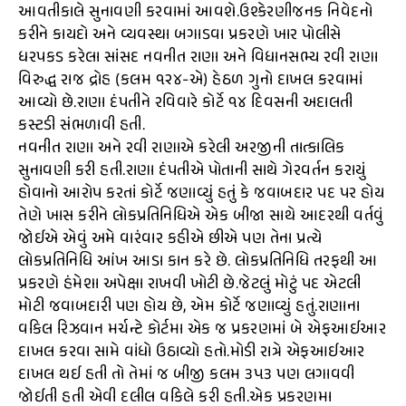
આવતીકાલે સુનાવણી કરવામાં આવશે.ઉશ્કેરણીજનક નિવેદનો
કરીને કાયદો અને વ્યવસ્થા બગાડવા પ્રકરણે ખાર પોલીસે
ધરપકડ કરેલા સાંસદ નવનીત રાણા અને વિધાનસભ્ય રવી રાણા
વિરુદ્ધ રાજ દ્રોહ (કલમ ૧૨૪-એ) હેઠળ ગુનો દાખલ કરવામાં
આવ્યો છે.રાણા દંપતીને રવિવારે કોર્ટે ૧૪ દિવસની અદાલતી
કસ્ટડી સંભળાવી હતી.
નવનીત રાણા અને રવી રાણાએ કરેલી અરજીની તાત્કાલિક
સુનાવણી કરી હતી.રાણા દંપતીએ પોતાની સાથે ગેરવર્તન કરાયું
હોવાનો આરોપ કરતાં કોર્ટે જણાવ્યું હતું કે જવાબદાર પદ પર હોય
તેણે ખાસ કરીને લોકપ્રતિનિધિએ એક બીજા સાથે આદરથી વર્તવું
જોઈએ એવું અમે વારંવાર કહીએ છીએ પણ તેના પ્રત્યે
લોકપ્રતિનિધિ આંખ આડા કાન કરે છે. લોકપ્રતિનિધિ તરફથી આ
પ્રકરણે હંમેશા અપેક્ષા રાખવી ખોટી છે.જેટલું મોટું પદ એટલી
મોટી જવાબદારી પણ હોય છે, એમ કોર્ટે જણાવ્યું હતું.રાણાના
વકિલ રિઝવાન મર્ચન્ટે કોર્ટમા એક જ પ્રકરણમાં બે એફઆઈઆર
દાખલ કરવા સામે વાંધો ઉઠાવ્યો હતો.મોડી રાત્રે એફઆઈઆર
દાખલ થઈ હતી તો તેમાં જ બીજી કલમ ૩૫૩ પણ લગાવવી
જોઈતી હતી એવી દલીલ વકિલે કરી હતી.એક પ્રકરણમા