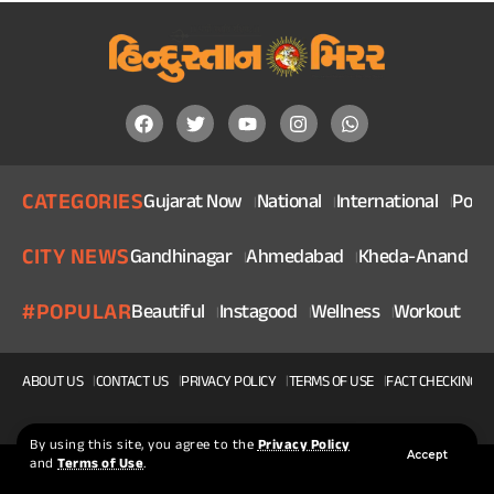
CATEGORIES
Gujarat Now
National
International
Politi
CITY NEWS
Gandhinagar
Ahmedabad
Kheda-Anand
V
#POPULAR
Beautiful
Instagood
Wellness
Workout
He
ABOUT US
CONTACT US
PRIVACY POLICY
TERMS OF USE
FACT CHECKING P
By using this site, you agree to the
Privacy Policy
Accept
and
Terms of Use
.
© 2025, Copyright Hindustan Mirror | Made With ❤ By Squidteck