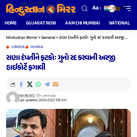
Aa
ગુજરાતી
▼
HOME
GUJARAT NOW
AAM CHI MUMBAI
NATIONAL
Hindustan Mirror
>
General
>
રાણા દંપતીને ફટકોઃ ગુનો રદ કરવાની અરજી હાઈકોર્ટે ફગાવી
GENERAL
MUMBAI
રાણા દંપતીને ફટકોઃ ગુનો રદ કરવાની અરજી
હાઈકોર્ટે ફગાવી
HM NEWS
4 years ago
Last updated: 26/04/2022 9:16 AM