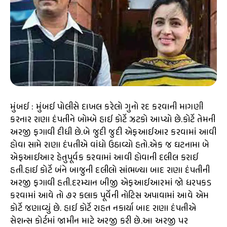
મુંબઈ : મુંબઈ પોલીસે દાખલ કરેલો ગુનો રદ કરવાની માગણી
કરનાર રાણા દંપતીને બોમ્બે હાઈ કોર્ટે ઝટકો આપ્યો છે.કોર્ટે તેમની
અરજી ફગાવી દીધી છે.બે જુદી જુદી એફઆઈઆર કરવામાં આવી
હોવા સામે રાણા દંપતીએ વાંધો ઉઠાવ્યો હતો.એક જ ઘટનામા બે
એફઆઈઆર હેતુપૂર્વક કરવામાં આવી હોવાની દલીલ કરાઈ
હતી.હાઈ કોર્ટે બંને બાજુની દલીલો સાંભળ્યા બાદ રાણા દંપતીની
અરજી ફગાવી હતી.દરમ્યાન બીજી એફઆઈઆરમાં જો ધરપકડ
કરવામાં આવે તો ૭૨ કલાક પૂર્વેની નોટિસ અપાવામાં આવે એમ
કોર્ટે જણાવ્યું છે. હાઈ કોર્ટે રાહત નકાર્યા બાદ રાણા દંપતીએ
સેશન્સ કોર્ટમાં જામીન માટે અરજી કરી છે.આ અરજી પર