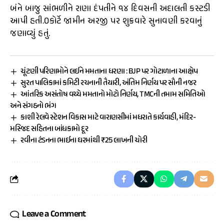
બંને બાજુ સાંભળીને રાણા દંપતીને ૧૪ દિવસની અદાલતી કસ્ટડી
આપી હતી.0કોર્ટે જામીન અરજી પર શુક્રવારે સુનાવણી કરવાનું
જણાવ્યું હતું.
ચૂંટણી પરિણામોને લઈને મમતાના ધરણા : BJP પર ગોટાળાના આક્ષેપ
સુરત પાલિકામાં કમિટી રચનાની તૈયારી, અંતિમ નિર્ણય પર સૌની નજર
આંતરિક અસંતોષ વચ્ચે મમતાનો મોટો નિર્ણય, TMCની તમામ સમિતિઓ
અને સંગઠનો ભંગ
કાશી રેલવે સ્ટેશન વિકાસ માટે વારાણસીમાં મધરાતે કાર્યવાહી, મંદિર-
મસ્જિદ સહિતના બાંધકામો દૂર
રવીના ટંડનના ભાઈના ઘરમાંથી ₹25 લાખની ચોરી
Leave a Comment