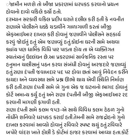
ંજામીન મળશે તો બીજા પ્રકરણમાં ધરપકડ કરવાનો પ્રયત્ન
હોવાનો દાવો વકિલે કર્યો હતો.
દરમ્યાન સરકારી વકિલ પ્રદીપ ઘરાતે દલીલ કરી હતી કે નવનીત
રાણાએ પોલીસને ધક્કે ચડાવીને ગાળાગાળી કરતાં બીજી
એફઆઈઆર દાખલ કરી હોવાનું જણાવીને પોલીસને સહકાર્ય
કરવું જોઈતું હતું એમ જણાવ્યું હતું.કોઈના ઘરની સામે અથવા
ક્યાંય પણ ધાર્મિક વિધિ પાર પાડતા હોય તા એ વ્યક્તિગત
સ્વાતંત્ર્યનું ઉલ્લંઘન છે.આ પ્રકરણમાં સાર્વજનિક રસ્તા પર
હનુમાન ચાલીસાનું પઠન કરવા સંબંધી હોવાનું અરજદારે જણાવ્યું
હતું.રાણા દંપતી જવાબદાર પદ પર હોવા છતાં આવું નિવેદન કરીને
કાયદા અને વ્યવસ્થા સામે પ્રશ્ન ઊભો થાય એવી સ્થિતિ નિર્માણ
કરી હતી.રાણા દંપતી સામે બે ગુના એક જ ઘટનાનો ભાગદ હોવાનું
કોર્ટે અમાન્ય કર્યું હતું અને રાણા દંપતીની બીજી એફઆઈઆર રદ
કરવાની માગણી ફગાવી હતી.
રાણા દંપતી સામે કલમ ૧૫૩-એ સાથે વિવિધ કલમ હેઠળ ગુનો
નોંધીને શનિવારે ધરપકડ કરાઈ હતી.તેમની સામે રાજદ્રોહનો ગુનો
દાખલ કરવામાં આવ્યો હોવાનું રવિવારે સ્પષ્ટ થયું હતું.રવિવારે
બપોરે વાંદરા ખાતે હોલી ડે કોર્ટમાં હાજર કરવામાં આવ્યા હતા.કોર્ટે