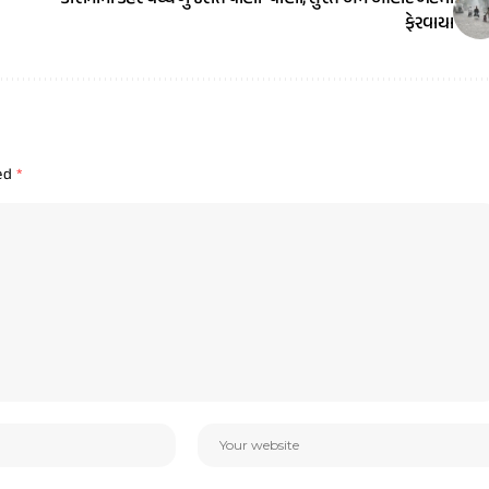
ફેરવાયા
ked
*