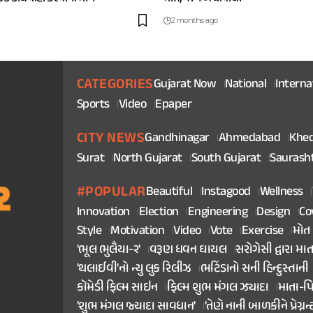
2 months ago
CATEGORIES
Gujarat Now
National
Interna
Sports
Video
Epaper
CITY NEWS
Gandhinagar
Ahmedabad
Khe
Surat
North Gujarat
South Gujarat
Saurash
#POPULAR
Beautiful
Instagood
Wellness
Innovation
Election
Engineering
Design
Co
Style
Motivation
Video
Vote
Exercise
મોત
'ભૂલ ભુલૈયા-૨'
વરૂણ ધવન ઘાયલ
સરોગેસી દ્વારા મા
'થલાઈવી'નો ન્યુ લુક રિલીઝ
ભટિંડાનો સની હિન્દુસ્તાની
કૉમેડી ફિલ્મ સાઇન
ફિલ્મ શુભ મંગલ ઝ્યાદા
માતા-પ
'શુભ મંગલ જ્યાદા સાવધાન'
'તેણે નાની બાળકીને પ્રેગ્નન્