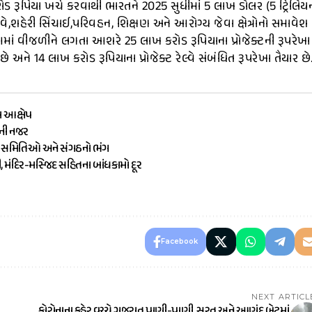
ખ કરોડ રૂપિયા ખર્ચ કરવાથી ભારતને 2025 સુધીમાં 5 લાખ ડોલર (5 ટ્રિલિય
વે,શહેરી સિંચાઈ,પરિવહન, શિક્ષણ અને આરોગ્ય જેવા ક્ષેત્રોનો સમાવેશ
માં વીજળીને લગતા આશરે 25 લાખ કરોડ રૂપિયાના પ્રોજેક્ટની રૂપરેખા
અને 14 લાખ કરોડ રૂપિયાના પ્રોજેક્ટ રેલ્વે સંબંધિત રૂપરેખા તૈયાર છે
ા આક્ષેપ
ૌની નજર
ામ સમિતિઓ અને સંગઠનો ભંગ
ી, મંદિર-મસ્જિદ સહિતના બાંધકામો દૂર
Facebook
NEXT ARTICL
કોરોનાના કહેર વચ્ચે ગુજરાત પાણી-પાણી, સુરત અને આણંદ બેટમાં