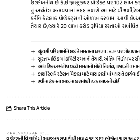
ઉલ્લેખનીય છે કે,ઈન્ફ્રાસ્ટ્રક્ચર પ્રોજેક્ટ પર 102 લા
નું અર્થતંત્ર બનાવવામાં મદદ મળશે.આ માટે વીજળી,રેલ
કરીને કેટલાક પ્રોજેક્ટ્સની ઓળખ કરવામાં આવી છે.આ
તૈયાર છે,જ્યારે 20 લાખ કરોડ રૂપિયા રસ્તાઓ સબંધિત છે 
ચૂંટણી પરિણામોને લઈને મમતાના ધરણા : BJP પર ગોટાળાન
સુરત પાલિકામાં કમિટી રચનાની તૈયારી, અંતિમ નિર્ણય પર સ
આંતરિક અસંતોષ વચ્ચે મમતાનો મોટો નિર્ણય, TMCની તમ
કાશી રેલવે સ્ટેશન વિકાસ માટે વારાણસીમાં મધરાતે કાર્યવાહ
રવીના ટંડનના ભાઈના ઘરમાંથી ₹25 લાખની ચોરી
Share This Article
PREVIOUS ARTICLE
વડોદરાની વિશ્વામિત્રી ભયજનક સપાટીથી માત્ર 4 ફૂટ જ દૂર, લોકોના શ્વાસ અદ્ધર