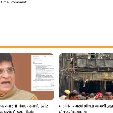
t time I comment.
 પર નમાજનો વિવાદ ગરમાયો, કિરીટ
માલવિયા નગરમાં ભીષણ આગથી હાહાક
કડક કાર્યવાહી કરવાની માંગ
મોત; 47ને બચાવાયા