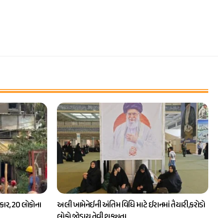
ાર, 20 લોકોના
અલી ખામેનેઈની અંતિમ વિધિ માટે ઈરાનમાં તૈયારી,કરોડો
લોકો જોડાય તેવી શક્યતા