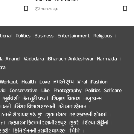
2 months ago
tional
Politics
Business
Entertainment
Religious
da-Anand
Vadodara
Bharuch-Ankleshwar- Narmada
tra
Workout
Health
Love
નમસ્તે ટ્રમ્પ
Viral
Fashion
vid
Conservative
Like
Photography
Politics
Selfcare
'સૂર્યવંશી'
ક્રેન તૂટી પડતાં
શિક્ષણ વિભાગ
તબુ ડાન્સ
તા બની
સિંગર વિશાલ દદલાની
એ આર રહેમાન
'તમને રોજ યાદ કરું છું'
'શુભ મંગલ'
સ્ટારકાસ્ટની શોધમાં
િતા
'બ્રહ્માસ્ત્ર' ફિલ્મમાં રણબીર કપૂર
'ફુકરે'
શિલ્પા શેટ્ટીનાં
ટ કરી'
ક્રિતિ સેનનની તસવીર વાયરલ
'મિમિ'