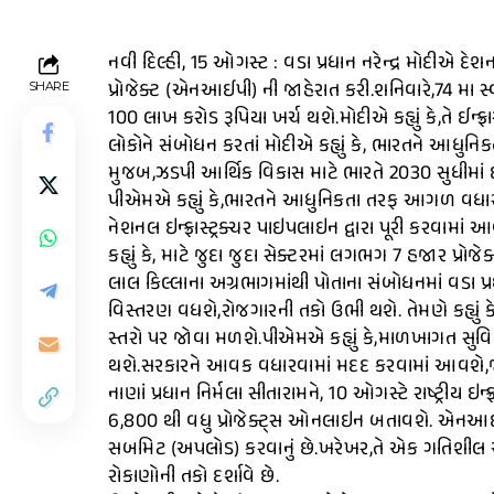
નવી દિલ્હી, 15 ઓગસ્ટ : વડા પ્રધાન નરેન્દ્ર મોદીએ દેશન
પ્રોજેક્ટ (એનઆઈપી) ની જાહેરાત કરી.શનિવારે,74 મા સ્વાત
SHARE
100 લાખ કરોડ રૂપિયા ખર્ચ થશે.મોદીએ કહ્યું કે,તે ઈન્ફ્રાસ્ટ
લોકોને સંબોધન કરતાં મોદીએ કહ્યું કે, ભારતને આધુ
મુજબ,ઝડપી આર્થિક વિકાસ માટે ભારતે 2030 સુધીમાં ઇન્
પીએમએ કહ્યું કે,ભારતને આધુનિકતા તરફ આગળ વધારવ
નેશનલ ઇન્ફ્રાસ્ટ્રક્ચર પાઇપલાઇન દ્વારા પૂરી કરવામ
કહ્યું કે, માટે જુદા જુદા સેક્ટરમાં લગભગ 7 હજાર પ્
લાલ કિલ્લાના અગ્રભાગમાંથી પોતાના સંબોધનમાં વડા પ્રધા
વિસ્તરણ વધશે,રોજગારની તકો ઉભી થશે. તેમણે કહ્યુ
સ્તરો પર જોવા મળશે.પીએમએ કહ્યું કે,માળખાગત સુવિધ
થશે.સરકારને આવક વધારવામાં મદદ કરવામાં આવશે,જે સ
નાણાં પ્રધાન નિર્મલા સીતારામને, 10 ઓગસ્ટે રાષ્ટ્રીય ઇન્
6,800 થી વધુ પ્રોજેક્ટ્સ ઓનલાઇન બતાવશે. એનઆઈપ
સબમિટ (અપલોડ) કરવાનું છે.ખરેખર,તે એક ગતિશીલ 
રોકાણોની તકો દર્શાવે છે.