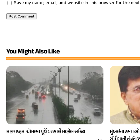
Save my name, email, and website in this browser for the nex
You Might Also Like
મહારાષ્ટ્રમાં ચોમાસા પૂર્વે વરસાદી માહોલ સક્રિય
મુંબઈના રસ્તાઓ
સોમૈયાની તંત્રને 