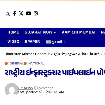
HOME
GUJARAT NOW
AAM CHI MUMBAI
N
VIDEO
EPAPER
ગુજરાતી
▼
Hindustan Mirror
>
General
>
રાષ્ટ્રીય ઈન્ફ્રાસ્ટ્રક્ચર પાઈપલાઈન પ્રોજેક
GENERAL
NATIONAL
રાષ્ટ્રીય ઈન્ફ્રાસ્ટ્રક્ચર પાઈપલાઈન પ
HM NEWS
6 years ago
Last updated: 15/08/2020 6:51 AM