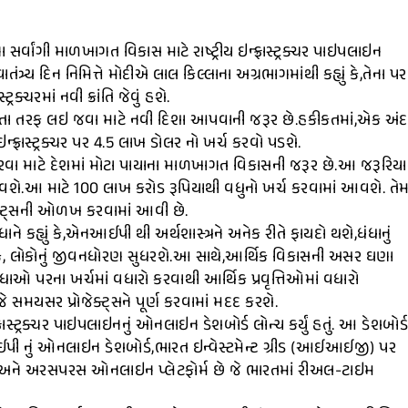
ા સર્વાંગી માળખાગત વિકાસ માટે રાષ્ટ્રીય ઇન્ફ્રાસ્ટ્રક્ચર પાઇપલાઇન
ંત્ર્ય દિન નિમિત્તે મોદીએ લાલ કિલ્લાના અગ્રભાગમાંથી કહ્યું કે,તેના પર
્રક્ચરમાં નવી ક્રાંતિ જેવું હશે.
નિકતા તરફ લઇ જવા માટે નવી દિશા આપવાની જરૂર છે.હકીકતમાં,એક અં
ફ્રાસ્ટ્રક્ચર પર 4.5 લાખ ડોલર નો ખર્ચ કરવો પડશે.
ા માટે દેશમાં મોટા પાયાના માળખાગત વિકાસની જરૂર છે.આ જરૂરિય
ાં આવશે.આ માટે 100 લાખ કરોડ રૂપિયાથી વધુનો ખર્ચ કરવામાં આવશે. તે
રોજેક્ટ્સની ઓળખ કરવામાં આવી છે.
ને કહ્યું કે,એનઆઈપી થી અર્થશાસ્ત્રને અનેક રીતે ફાયદો થશે,ધંધાનું
ં કે, લોકોનું જીવનધોરણ સુધરશે.આ સાથે,આર્થિક વિકાસની અસર ઘણા
ાઓ પરના ખર્ચમાં વધારો કરવાથી આર્થિક પ્રવૃત્તિઓમાં વધારો
મયસર પ્રોજેક્ટ્સને પૂર્ણ કરવામાં મદદ કરશે.
ફ્રાસ્ટ્રક્ચર પાઇપલાઇનનું ઓનલાઇન ડેશબોર્ડ લોન્ચ કર્યું હતું. આ ડેશબોર્
ી નું ઓનલાઇન ડેશબોર્ડ,ભારત ઇન્વેસ્ટમેન્ટ ગ્રીડ (આઈઆઈજી) પર
અને અરસપરસ ઓનલાઇન પ્લેટફોર્મ છે જે ભારતમાં રીઅલ-ટાઇમ