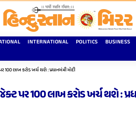
ATIONAL
INTERNATIONAL
POLITICS
BUSINESS
્ટ પર 100 લાખ કરોડ ખર્ચ થશે : પ્રધાનમંત્રી મોદી
્રોજેક્ટ પર 100 લાખ કરોડ ખર્ચ થશે : પ્રધ