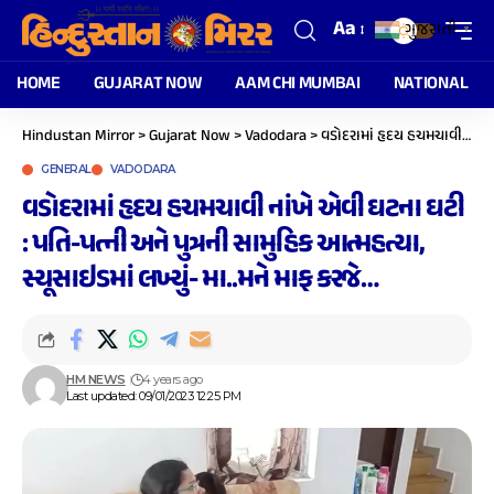
Aa
ગુજરાતી
▼
HOME
GUJARAT NOW
AAM CHI MUMBAI
NATIONAL
Hindustan Mirror
>
Gujarat Now
>
Vadodara
>
વડોદરામાં હૃદય હચમચાવી નાંખે એવી ઘટના ઘટી : પતિ-પત્ની અને પુત્રની સામુહિક આત્મહત્યા, સ્યૂસાઇડમાં લખ્યું- મા..મને માફ કરજે…
GENERAL
VADODARA
વડોદરામાં હૃદય હચમચાવી નાંખે એવી ઘટના ઘટી
: પતિ-પત્ની અને પુત્રની સામુહિક આત્મહત્યા,
સ્યૂસાઇડમાં લખ્યું- મા..મને માફ કરજે…
HM NEWS
4 years ago
Last updated: 09/01/2023 12:25 PM