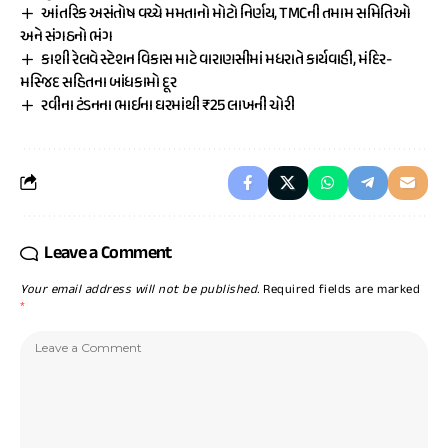
આંતરિક અસંતોષ વચ્ચે મમતાનો મોટો નિર્ણય, TMCની તમામ સમિતિઓ
અને સંગઠનો ભંગ
કાશી રેલવે સ્ટેશન વિકાસ માટે વારાણસીમાં મધરાતે કાર્યવાહી, મંદિર-
મસ્જિદ સહિતના બાંધકામો દૂર
રવીના ટંડનના ભાઈના ઘરમાંથી ₹25 લાખની ચોરી
Leave a Comment
Your email address will not be published.
Required fields are marked
*