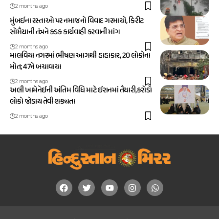
2 months ago
મુંબઈના રસ્તાઓ પર નમાજનો વિવાદ ગરમાયો, કિરીટ
સોમૈયાની તંત્રને કડક કાર્યવાહી કરવાની માંગ
2 months ago
માલવિયા નગરમાં ભીષણ આગથી હાહાકાર, 20 લોકોના
મોત; 47ને બચાવાયા
2 months ago
અલી ખામેનેઈની અંતિમ વિધિ માટે ઈરાનમાં તૈયારી,કરોડો
લોકો જોડાય તેવી શક્યતા
2 months ago