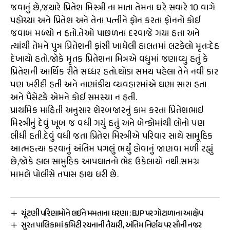
જવાનું છે,જયારે પ્રિતેશ મિસ્ત્રી ના માતા તેમના ઘરે સવારે 10 વાગે
પહોચ્યા અને પ્રિતેશ અને તેના પત્નીને ફોન કરતા ફોનનો કોઈ
જવાબ મળ્યો ન હતો.તેઓ પાછળના દરવાજે ગયા હતા અને
ત્યાંથી તેમને પુત્ર પ્રિતેશની ફાંસી ખાધેલી હાલતમાં લટકેલો મૃતઃદેહ
દેખાયો હતો.જોકે મૃતક પ્રિતેશના મિત્રએ વધુમાં જણાવ્યુ હતું કે
પ્રિતેશની આર્થિક રીતે સધ્ધર હતો.થોડા સમય પહેલા તેને નવી કાર
પણ ખરીદી હતી અને નાણાંકીય વ્યવહારમાંએ ઘણા સારા હતા
અને પૈસેટકે એમને કોઈ સમસ્યા ન હતી.
પ્રાથમિક માહિતી અનુસાર શેરબજારનું કામ કરતા પ્રિતેશભાઇ
મિસ્ત્રીનું દેવું ખૂબ જ વધી ગયું હતું અને બેન્કોમાંથી લોનો પણ
લીધી હતી.દેવું વધી જતા પ્રિતેશ મિસ્ત્રીએ પરિવાર સાથે સામૂહિક
આત્મહત્યા કરવાનું અંતિમ પગલું ભર્યું હોવાનું જાણવા મળી રહ્યું
છે,જોકે હાલ સામુહિક આપઘાતનો ભેદ ઉકેલાયો નથી.સમગ્ર
મામલે પોલીસે તપાસ હાથ ધરી છે.
ચૂંટણી પરિણામોને લઈને મમતાના ધરણા : BJP પર ગોટાળાના આક્ષેપ
સુરત પાલિકામાં કમિટી રચનાની તૈયારી, અંતિમ નિર્ણય પર સૌની નજર