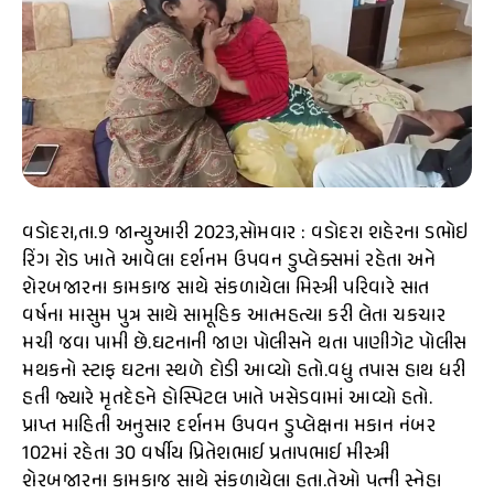
વડોદરા,તા.9 જાન્યુઆરી 2023,સોમવાર : વડોદરા શહેરના ડભોઇ
રિંગ રોડ ખાતે આવેલા દર્શનમ ઉપવન ડુપ્લેક્સમાં રહેતા અને
શેરબજારના કામકાજ સાથે સંકળાયેલા મિસ્ત્રી પરિવારે સાત
વર્ષના માસુમ પુત્ર સાથે સામૂહિક આત્મહત્યા કરી લેતા ચકચાર
મચી જવા પામી છે.ઘટનાની જાણ પોલીસને થતા પાણીગેટ પોલીસ
મથકનો સ્ટાફ ઘટના સ્થળે દોડી આવ્યો હતો.વધુ તપાસ હાથ ધરી
હતી જ્યારે મૃતદેહને હોસ્પિટલ ખાતે ખસેડવામાં આવ્યો હતો.
પ્રાપ્ત માહિતી અનુસાર દર્શનમ ઉપવન ડુપ્લેક્ષના મકાન નંબર
102માં રહેતા 30 વર્ષીય પ્રિતેશભાઈ પ્રતાપભાઈ મીસ્ત્રી
શેરબજારના કામકાજ સાથે સંકળાયેલા હતા.તેઓ પત્ની સ્નેહા