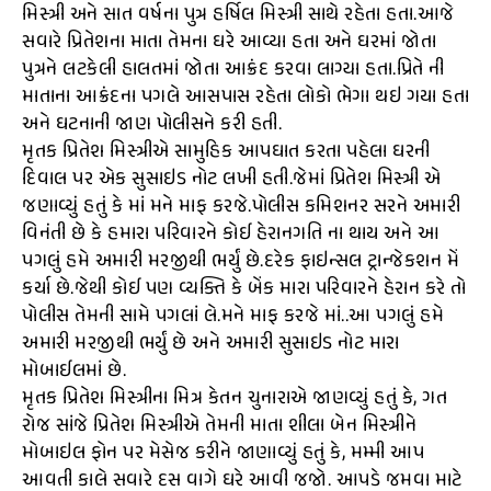
મિસ્ત્રી અને સાત વર્ષના પુત્ર હર્ષિલ મિસ્ત્રી સાથે રહેતા હતા.આજે
સવારે પ્રિતેશના માતા તેમના ઘરે આવ્યા હતા અને ઘરમાં જોતા
પુત્રને લટકેલી હાલતમાં જોતા આક્રંદ કરવા લાગ્યા હતા.પ્રિતે ની
માતાના આક્રંદના પગલે આસપાસ રહેતા લોકો ભેગા થઇ ગયા હતા
અને ઘટનાની જાણ પોલીસને કરી હતી.
મૃતક પ્રિતેશ મિસ્ત્રીએ સામુહિક આપઘાત કરતા પહેલા ઘરની
દિવાલ પર એક સુસાઇડ નોટ લખી હતી.જેમાં પ્રિતેશ મિસ્ત્રી એ
જણાવ્યું હતું કે માં મને માફ કરજે.પોલીસ કમિશનર સરને અમારી
વિનંતી છે કે હમારા પરિવારને કોઈ હેરાનગતિ ના થાય અને આ
પગલું હમે અમારી મરજીથી ભર્યું છે.દરેક ફાઇન્સલ ટ્રાન્જેકશન મેં
કર્યા છે.જેથી કોઈ પણ વ્યક્તિ કે બેંક મારા પરિવારને હેરાન કરે તો
પોલીસ તેમની સામે પગલાં લે.મને માફ કરજે માં..આ પગલું હમે
અમારી મરજીથી ભર્યું છે અને અમારી સુસાઇડ નોટ મારા
મોબાઈલમાં છે.
મૃતક પ્રિતેશ મિસ્ત્રીના મિત્ર કેતન ચુનારાએ જાણવ્યું હતું કે, ગત
રોજ સાંજે પ્રિતેશ મિસ્ત્રીએ તેમની માતા શીલા બેન મિસ્ત્રીને
મોબાઇલ ફોન પર મેસેજ કરીને જાણાવ્યું હતું કે, મમ્મી આપ
આવતી કાલે સવારે દસ વાગે ઘરે આવી જજો. આપડે જમવા માટે