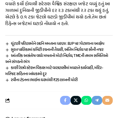
વધારો કર્યો હોવાથી સરેરાશ વૈશ્વિક સંરક્ષણ બજેટ વધ્યું હતું.આ
ગાળામાં દુનિયાની જીડીપીનો દર ૨.૩ ટકામાંથી ૨.૨ ટકા થયું હતું,
એટલે કે ૦.૧ ટકા જેટલો ઘટાડો જીડીપીમાં થયો હતો.તેમ છતાં
ડિફેન્સ બજેટમાં ઘટાડો નોંધાયો ન હતો.
ચૂંટણી પરિણામોને લઈને મમતાના ધરણા : BJP પર ગોટાળાના આક્ષેપ
સુરત પાલિકામાં કમિટી રચનાની તૈયારી, અંતિમ નિર્ણય પર સૌની નજર
આંતરિક અસંતોષ વચ્ચે મમતાનો મોટો નિર્ણય, TMCની તમામ સમિતિઓ
અને સંગઠનો ભંગ
કાશી રેલવે સ્ટેશન વિકાસ માટે વારાણસીમાં મધરાતે કાર્યવાહી, મંદિર-
મસ્જિદ સહિતના બાંધકામો દૂર
રવીના ટંડનના ભાઈના ઘરમાંથી ₹25 લાખની ચોરી