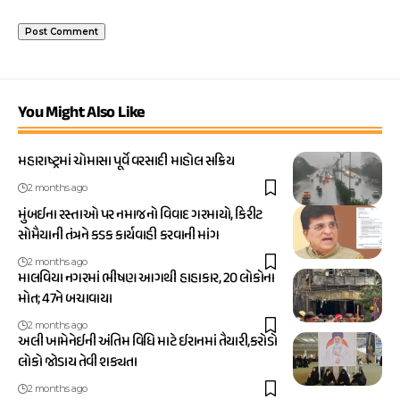
You Might Also Like
મહારાષ્ટ્રમાં ચોમાસા પૂર્વે વરસાદી માહોલ સક્રિય
2 months ago
મુંબઈના રસ્તાઓ પર નમાજનો વિવાદ ગરમાયો, કિરીટ
સોમૈયાની તંત્રને કડક કાર્યવાહી કરવાની માંગ
2 months ago
માલવિયા નગરમાં ભીષણ આગથી હાહાકાર, 20 લોકોના
મોત; 47ને બચાવાયા
2 months ago
અલી ખામેનેઈની અંતિમ વિધિ માટે ઈરાનમાં તૈયારી,કરોડો
લોકો જોડાય તેવી શક્યતા
2 months ago