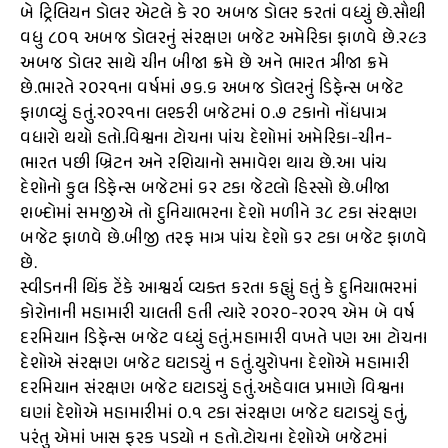
બે ટ્રિલિયન ડોલર એટલે કે ૨૦ અબજ ડોલર કરતાં વધ્યું છે.સૌથી
વધુ ૮૦૧ અબજ ડોલરનું સંરક્ષણ બજેટ અમેરિકા ફાળવે છે.૨૯૩
અબજ ડોલર સાથે ચીન બીજા ક્રમે છે અને ભારત ત્રીજા ક્રમે
છે.ભારતે ૨૦૨૧ના વર્ષમાં ૭૬.૬ અબજ ડોલરનું ડિફેન્સ બજેટ
ફાળવ્યું હતું.૨૦૨૧ના લશ્કરી બજેટમાં ૦.૭ ટકાનો નોંધપાત્ર
વધારો થયો હતો.વિશ્વના ટોચના પાંચ દેશોમાં અમેરિકા-ચીન-
ભારત પછી બ્રિટન અને રશિયાનો સમાવેશ થાય છે.આ પાંચ
દેશોનો કુલ ડિફેન્સ બજેટમાં ૬૨ ટકા જેટલો હિસ્સો છે.બીજા
શબ્દોમાં સમજીએ તો દુનિયાભરના દેશો મળીને ૩૮ ટકા સંરક્ષણ
બજેટ ફાળવે છે.બીજી તરફ માત્ર પાંચ દેશો ૬૨ ટકા બજેટ ફાળવે
છે.
સ્વીડનની થિંક ટેંકે આશ્વર્ય વ્યક્ત કરતા કહ્યું હતું કે દુનિયાભરમાં
કોરોનાની મહામારી ચાલતી હતી ત્યારે ૨૦૨૦-૨૦૨૧ એમ બે વર્ષ
દરમિયાન ડિફેન્સ બજેટ વધ્યું હતું.મહામારી વખતે પણ આ ટોચના
દેશોએ સંરક્ષણ બજેટ ઘટાડયું ન હતું.યુરોપના દેશોએ મહામારી
દરમિયાન સંરક્ષણ બજેટ ઘટાડયું હતું.અહેવાલ પ્રમાણે વિશ્વના
ઘણાં દેશોએ મહામારીમાં ૦.૧ ટકા સંરક્ષણ બજેટ ઘટાડયું હતું,
પરંતુ એમાં ખાસ ફરક પડયો ન હતો.ટોચના દેશોએ બજેટમાં