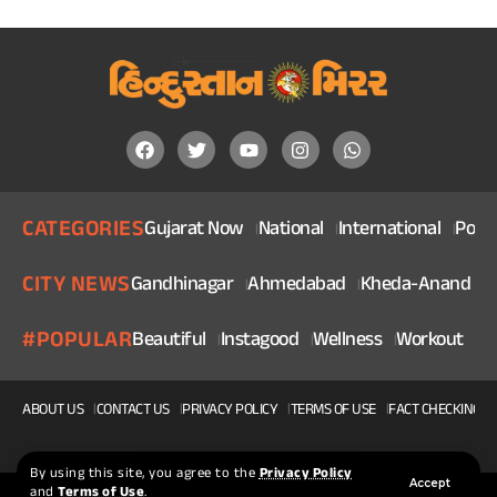
CATEGORIES
Gujarat Now
National
International
Politi
CITY NEWS
Gandhinagar
Ahmedabad
Kheda-Anand
V
#POPULAR
Beautiful
Instagood
Wellness
Workout
He
ABOUT US
CONTACT US
PRIVACY POLICY
TERMS OF USE
FACT CHECKING P
By using this site, you agree to the
Privacy Policy
Accept
and
Terms of Use
.