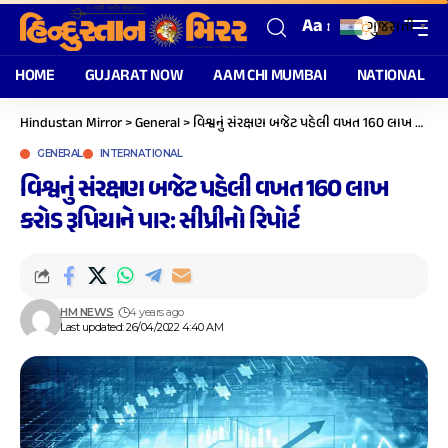
Aa
ગુજરાતી
▼
HOME
GUJARAT NOW
AAM CHI MUMBAI
NATIONAL
Hindustan Mirror
>
General
>
વિશ્વનું સંરક્ષણ બજેટ પહેલી વખત 160 લાખ કરોડ રૂપિયાને પા૨: સીપ્રીનો રિપોર્ટ
GENERAL
INTERNATIONAL
વિશ્વનું સંરક્ષણ બજેટ પહેલી વખત 160 લાખ
કરોડ રૂપિયાને પા૨: સીપ્રીનો રિપોર્ટ
HM NEWS
4 years ago
Last updated: 26/04/2022 4:40 AM