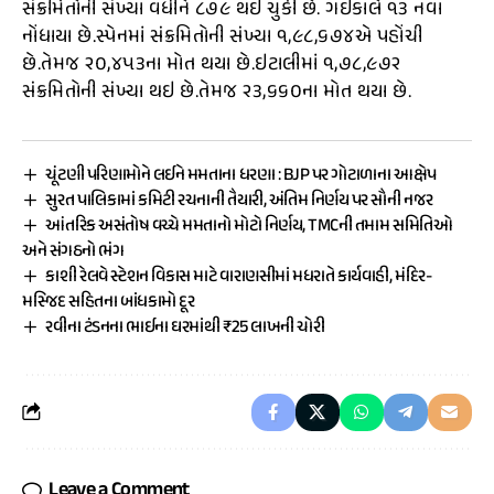
સંક્રમિતોની સંખ્યા વધીને ૮૭૯ થઇ ચુકી છે. ગઇકાલે ૧૩ નવા
નોંધાયા છે.સ્પેનમાં સંક્રમિતોની સંખ્યા ૧,૯૮,૬૭૪એ પહોંચી
છે.તેમજ ૨૦,૪૫૩ના મોત થયા છે.ઇટાલીમાં ૧,૭૮,૯૭૨
સંક્રમિતોની સંખ્યા થઇ છે.તેમજ ૨૩,૬૬૦ના મોત થયા છે.
ચૂંટણી પરિણામોને લઈને મમતાના ધરણા : BJP પર ગોટાળાના આક્ષેપ
સુરત પાલિકામાં કમિટી રચનાની તૈયારી, અંતિમ નિર્ણય પર સૌની નજર
આંતરિક અસંતોષ વચ્ચે મમતાનો મોટો નિર્ણય, TMCની તમામ સમિતિઓ
અને સંગઠનો ભંગ
કાશી રેલવે સ્ટેશન વિકાસ માટે વારાણસીમાં મધરાતે કાર્યવાહી, મંદિર-
મસ્જિદ સહિતના બાંધકામો દૂર
રવીના ટંડનના ભાઈના ઘરમાંથી ₹25 લાખની ચોરી
Leave a Comment