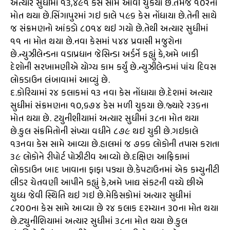
અત્યાર સુધીમાં ૧૩,૪૯૧ કેસ સામે આવી ચુકયા છે.તેમજ ૧૦૨ના
મોત થયા છે.સિંગાપુરમાં ગઇ કાલે ૫૯૬ કેસ નોંધાયા છે.તેની સાથે
જ સંક્રમણનો આંકડો ૮૦૧૪ થઇ ગયો છે.તેથી અત્યાર સુધીમાં
૧૧ ના મોત થયા છે.નવા કેસમાં ૫૪૪ પ્રવાસી મજુરોના
છે.ન્યુઝીલેન્ડના વડાપ્રધાન જેસિન્ડા અર્ડર્ને કહ્યું કે,અમે બાકી
દેશોની સરખામણીએ યોગ્ય કામ કર્યું છે.ન્યુઝીલેન્ડમાં પાંચ દિવસ
લોકડાઉન લંબાવામાં આવ્યું છે.
દ.કોરિયામાં ૨૪ કલાકમાં ૧૩ નવા કેસ નોંધાયા છે.દેશમાં અત્યાર
સુધીમાં સંક્રમણના ૧૦,૬૭૪ કેસ મળી ચુકયા છે.જ્યારે ૨૩૬ના
મોત થયા છે. ટયુનીશીયામાં અત્યાર સુધીમાં ૩૮ના મોત થયા
છે.કુલ સંક્રમિતોની સંખ્યા વધીને ૮૭૯ થઇ ચુકી છે.ગઇકાલે
૧૩નવા કેસ સામે આવ્યા છે.હાલમાં જ ૭૬૬ લોકોની તપાસ કરાતા
૩૯ લોકોને રીપોર્ટ પોઝીટીવ આવ્યો છે.દક્ષિણ આફ્રિકામાં
લોકડાઉન બાદ ખાવાના ફાફા પડ્યા છે.કેપટાઉનમાં એક કમ્યુનીટી
લીડર ચેતવણી આપીને કહ્યું કે,અમે ખાદ્ય સંકટની વચ્ચે છીએ
યુધ્ધ જેવી સ્થિતિ થઇ ગઇ છે.મેકિસકોમાં અત્યાર સુધીમાં
૮૨૦૦ના કેસ સામે આવ્યા છે ૨૪ કલાક દરમ્યાન ૩૦ના મોત થયા
છે.ટ્યુનીશિયામાં અત્યાર સુધીમાં ૩૮ના મોત થયા છે.કુલ