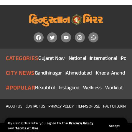
CATEGORIES
Gujarat Now
National
International
Politi
CITY NEWS
Gandhinagar
Ahmedabad
Kheda-Anand
V
#POPULAR
Beautiful
Instagood
Wellness
Workout
He
ABOUT US
CONTACT US
PRIVACY POLICY
TERMS OF USE
FACT CHECKING P
By using this site, you agree to the
Privacy Policy
Accept
and
Terms of Use
.
© 2025, Copyright Hindustan Mirror | Made With ❤ By Squidteck