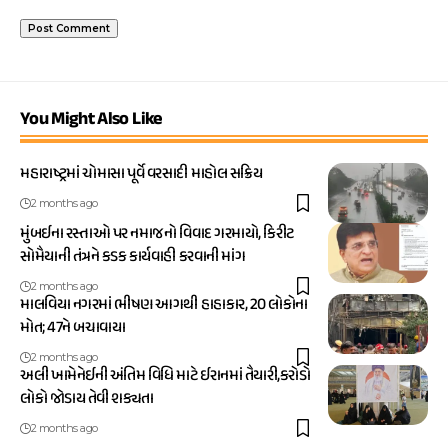
You Might Also Like
મહારાષ્ટ્રમાં ચોમાસા પૂર્વે વરસાદી માહોલ સક્રિય
2 months ago
મુંબઈના રસ્તાઓ પર નમાજનો વિવાદ ગરમાયો, કિરીટ
સોમૈયાની તંત્રને કડક કાર્યવાહી કરવાની માંગ
2 months ago
માલવિયા નગરમાં ભીષણ આગથી હાહાકાર, 20 લોકોના
મોત; 47ને બચાવાયા
2 months ago
અલી ખામેનેઈની અંતિમ વિધિ માટે ઈરાનમાં તૈયારી,કરોડો
લોકો જોડાય તેવી શક્યતા
2 months ago