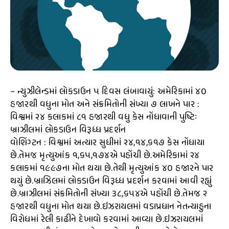
– ન્યુઝીલેન્ડમાં લોકડાઉન ૫ દિવસ લંબાવાયું: અમેરિકામાં ૪૦
હજારથી વધુના મોત અને સંક્રમિતોની સંખ્યા ૭ લાખને પાર :
વિશ્વમાં ૨૪ કલાકમાં ૮૧ હજારથી વધુ કેસ નોંધાવાની પુષ્ટિઃ
બ્રાઝીલમાં લોકડાઉન વિરૂધ્ધ પ્રદર્શન
વોશિંગ્ટન : વિશ્વમાં અત્યાર સુધીમાં ૨૪,૧૪,૬૧૭ કેસ નોંધાયા
છે.તેમજ મૃત્યુઆંક ૧,૬૫,૧૭૪એ પહોંચી છે.અમેરિકામાં ૨૪
કલાકમાં ૧૯૯૭ના મોત થયા છે.તેથી મૃત્યુઆંક ૪૦ હજારને પાર
થયું છે.બ્રાઝિલમાં લોકડાઉન વિરૂધ્ધ પ્રદર્શન કરવામાં આવી રહ્યું
છે.બ્રાઝીલમાં સંક્રમિતોની સંખ્યા ૩૮,૬૫૪એ પહોંચી છે.તેમજ ૨
હજારથી વધુના મોત થયા છે.ઇઝરાયલમાં વડાપ્રધાન નેતન્યાહુના
વિરોધમાં રેલી કાઢીને દેખાવો કરવામાં આવ્યા છે.ઇઝરાયલમાં