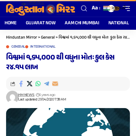
Aa
ગુજરાતી
▼
HOME
GUJARAT NOW
AAM CHI MUMBAI
NATIONAL
Hindustan Mirror
>
General
>
વિશ્વમાં ૧,૬૫,૦૦૦ થી વધુના મોતઃ કુલ કેસ ૨૪.૧૫ લાખ
GENERAL
INTERNATIONAL
વિશ્વમાં ૧,૬૫,૦૦૦ થી વધુના મોતઃ કુલ કેસ
૨૪.૧૫ લાખ
HM NEWS
6 years ago
Last updated: 21/04/2020 7:38 AM