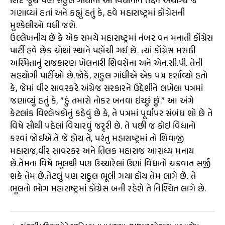
શિંદે જૂથે પણ રાહુલ ગાંધીનાં આ વિધાનોને તદ્દન અયોગ્ય જ
ગણાવ્યાં હતાં અને કહ્યું હતું કે, હવે મહારાષ્ટ્રમાં કોંગ્રેસની
મુશ્કેલીઓ વધી જશે.
ઉલ્લેખનીય છે કે એક સમયે મહારાષ્ટ્રમાં નંબર વન મનાતી કોંગ્રેસ
પાર્ટી હવે છેક ચોથાં સ્થાને પહોંચી ગઈ છે. ત્યાં કોંગ્રેસ મરાઠી
અસ્મિતાનું રાજકારણ ખેલનારી શિવસેના અને એન.સી.પી. તેની
સહયોગી પાર્ટીઓ છે.જોકે, રાહુલ ગાંધીએ એક પત્ર દર્શાવ્યો હતો
કે, જેમાં વીર સાવરકરે અંગ્રેજ સરકારને ઉદ્દેશીને લખેલા પત્રમાં
જણાવ્યું હતું કે, ”હું તમારો નોકર બનવા ઇચ્છું છું.” આ અંગે
કેટલાંક વિશ્લેષકોનું કહેવું છે કે, તે પત્રમાં પૂર્વાપર સંબંધ શો છે તે
વિષે સૌથી પહેલાં વિચારવું જરૃરી છે. તે પછી જ કોઇ વિધાનો
કરવાં જોઈએ.તે જે હોય તે, પરંતુ મહારાષ્ટ્રમાં તો શિવાજી
મહારાજ,વીર સાવરકર અને તિલક મહારાજ આરાધ્ય મનાય
છે.તેમના વિષે ભૂલથી પણ ઉચ્ચારેલાં ઉણાં વિધાનો ચક્રવાત સર્જી
શકે તેમ છે.તેટલું પણ રાહુલ ભૂલી ગયા હોય તેમ લાગે છે. તે
ભૂલનો ભોગ મહારાષ્ટ્રમાં કોંગ્રેસ બની રહેશે તે નિશ્ચિત લાગે છે.