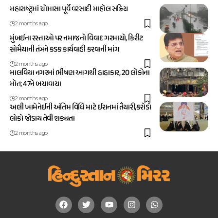
મહારાષ્ટ્રમાં ચોમાસા પૂર્વે વરસાદી માહોલ સક્રિય
2 months ago
મુંબઈના રસ્તાઓ પર નમાજનો વિવાદ ગરમાયો, કિરીટ
સોમૈયાની તંત્રને કડક કાર્યવાહી કરવાની માંગ
2 months ago
માલવિયા નગરમાં ભીષણ આગથી હાહાકાર, 20 લોકોના
મોત; 47ને બચાવાયા
2 months ago
અલી ખામેનેઈની અંતિમ વિધિ માટે ઈરાનમાં તૈયારી,કરોડો
લોકો જોડાય તેવી શક્યતા
2 months ago