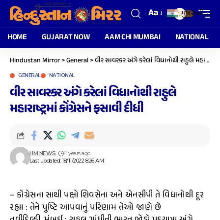
Aa
ગુજરાતી
▼
HOME
GUJARAT NOW
AAM CHI MUMBAI
NATIONAL
Hindustan Mirror
>
General
>
વીર સાવરકર અંગે કરેલાં વિધાનોથી રાહુલે મહારાષ્ટ્રમાં કોંગ્રેસને ફસાવી દીધી
GENERAL
NATIONAL
વીર સાવરકર અંગે કરેલાં વિધાનોથી રાહુલે
મહારાષ્ટ્રમાં કોંગ્રેસને ફસાવી દીધી
HM NEWS
4 years ago
Last updated: 18/11/2022 8:26 AM
– કોંગ્રેસના સાથી પક્ષો શિવસેના અને એનસીપી તે વિધાનોથી દૂર
રહ્યા : તેને પુષ્ટિ આપવાનું પરિણામ તેઓ જાણે છે