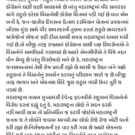
નવીદિલ્હી, મુંબઈ : રાહુલ ગાંધીની ભારત જોડો પદયાત્રા અંગે
કોંગ્રેસને ઘણી ઘણી આશાઓ છે.પરંતુ મહારાષ્ટ્રમાં વીર સાવરકર
અંગે રાહુલે કરેલાં વિધાનોથી કોંગ્રેસ ચિંતામાં પડી ગઈ છે.વાત એમ
બની કે, જન-જાતીય દિવસના ઉત્સવ દરમિયાન પોતાનાં પ્રવચનમાં
બીરસા મુંડા સાથે વીર સાવરકરની તુલના કરતાં રાહુલે સાવરકરને
અંગ્રેજોનાં એજન્ટ કહી દીધા.આથી સમગ્ર મહારાષ્ટ્રમાં ધમાલ મચી
ગઈ છે.તો બીજી તરફ રાજ્યમાં કોંગ્રેસના સાથી પક્ષ શિવસેનાએ તે
વિધાનોને અસ્વીકાર્ય ગણાવ્યાં છે.જ્યારે એનસીપીએ તે વિષે તદ્દન
મૌન સેવ્યુ છે.પરંતુ વિશ્લેષકો માને છે કે, મહારાષ્ટ્રના
જનસામાન્યમાં તેથી રોષ પ્રવર્તી રહ્યો છે.આથી જ ઉક્ત બંને પક્ષો
રાહુલનાં તે વિધાનોનું સમર્થન કરવાનું પરિણામ જાણે જ છે.બીજી
તરફ ભાજપ અને એકનાથ શિંદે જૂથ રાહુલ ગાંધી ઉપર તૂટી જ
પડયાં છે.
મહારાષ્ટ્રના નાયબ મુખ્યમંત્રી દેવેન્દ્ર ફડનવીસે રાહુલનાં વિધાનોનો
વિરોધ કરતાં કહ્યું હતું કે, મહારાષ્ટ્રના લોકો તે સહન કરશે
નહીં.આવી યાત્રા તો પ્રતિબંધિત જ કરવી જોઈએ.મહારાષ્ટ્રની
જનતા જ તે લોકોને જવાબ આપશે.આ લોકો રોજે રોજ ખોટી વાતો
કરી રહ્યાં છે.નિર્લજ્જતાની હદ પાર કરી ગયા છે.જ્યારે એકનાથ