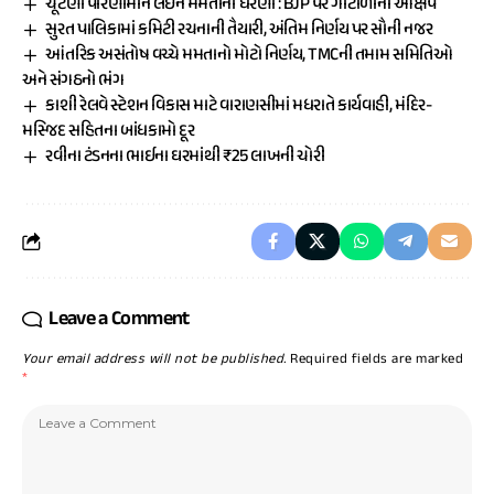
ચૂંટણી પરિણામોને લઈને મમતાના ધરણા : BJP પર ગોટાળાના આક્ષેપ
સુરત પાલિકામાં કમિટી રચનાની તૈયારી, અંતિમ નિર્ણય પર સૌની નજર
આંતરિક અસંતોષ વચ્ચે મમતાનો મોટો નિર્ણય, TMCની તમામ સમિતિઓ
અને સંગઠનો ભંગ
કાશી રેલવે સ્ટેશન વિકાસ માટે વારાણસીમાં મધરાતે કાર્યવાહી, મંદિર-
મસ્જિદ સહિતના બાંધકામો દૂર
રવીના ટંડનના ભાઈના ઘરમાંથી ₹25 લાખની ચોરી
Leave a Comment
Your email address will not be published.
Required fields are marked
*