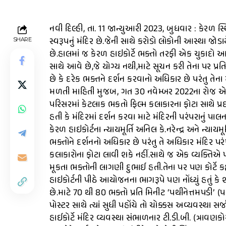
નવી દિલ્હી, તા. 11 જાન્યુઆરી 2023, બુધવાર : કેરળ સ
સ્વરૂપનું મંદિર છે.જેની સાથે કરોડો લોકોની આસ્થા જો
SHARE
છે.હાલમાં જ કેરળ હાઇકોર્ટે ભક્તો તરફી એક ચુકાદો આપ્ય
સાથે આવે છે,જે યોગ્ય નથી,માટે સૂચન કરી તેના પર પ્રત
છે કે દરેક ભક્તને દર્શન કરવાનો અધિકાર છે પરંતુ તેના મ
મળતી માહિતી મુજબ, ગત 30 નવેમ્બર 2022ના રોજ એક અ
પરિસરમાં કેટલાક ભકતો ફિલ્મ કલાકારના ફોટા સાથે પ્રદર્
હતી કે મંદિરમાં દર્શન કરવા માટે મંદિરની પરંપરાનું પાલન
કેરળ હાઇકોર્ટના ન્યાયમૂર્તિ અનિલ કે.નરેન્દ્ર અને ન્ય
ભક્તોને દર્શનનો અધિકાર છે પરંતુ તે અધિકાર મંદિર 
કલાકારોના ફોટા લાવી શકે નહીં.સાથે જ એક વ્યક્તિએ પરિસ
મૂકતા ભક્તોની લાગણી દુભાઈ હતી.તેના પર પણ કોર્ટે કહ્યુ
હાઇકોર્ટની પીઠે આયોજનના ભાગરૂપે પણ નોંધ્યું હતું 
છે.માટે 70 થી 80 ભક્તો પ્રતિ મિનીટ ‘પથીનેત્તમપડી’
પોસ્ટર સાથે ત્યાં સુધી પહોંચે તો ચોક્કસ અવ્યવસ્થા સર
હાઈકોર્ટે મંદિર વ્યવસ્થા સંભાળનાર ટી.ડી.બી. (ત્રાવણ