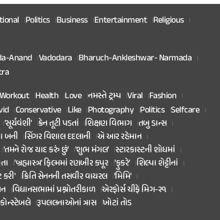
tional
Politics
Business
Entertainment
Religious
da-Anand
Vadodara
Bharuch-Ankleshwar- Narmada
tra
Workout
Health
Love
નમસ્તે ટ્રમ્પ
Viral
Fashion
vid
Conservative
Like
Photography
Politics
Selfcare
'સૂર્યવંશી'
ક્રેન તૂટી પડતાં
શિક્ષણ વિભાગ
તબુ ડાન્સ
તા બની
સિંગર વિશાલ દદલાની
એ આર રહેમાન
'તમને રોજ યાદ કરું છું'
'શુભ મંગલ'
સ્ટારકાસ્ટની શોધમાં
િતા
'બ્રહ્માસ્ત્ર' ફિલ્મમાં રણબીર કપૂર
'ફુકરે'
શિલ્પા શેટ્ટીનાં
ટ કરી'
ક્રિતિ સેનનની તસવીર વાયરલ
'મિમિ'
ાન
વિધાનસભામાં પ્રશ્નોતરીકાળ
એરફોર્સ ચીફે મિગ-૨૧
કોન્સ્ટેબલે
રૂપલલનાઓનાં ત્રાસ
ખોટાં તોડ