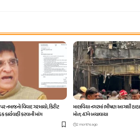
 પર નમાજનો વિવાદ ગરમાયો, કિરીટ
માલવિયા નગરમાં ભીષણ આગથી હાહાક
કડક કાર્યવાહી કરવાની માંગ
મોત; 47ને બચાવાયા
2 months ago