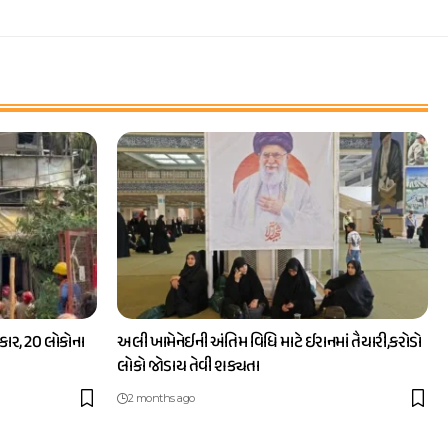
ાર, 20 લોકોના
અલી ખામેનેઈની અંતિમ વિધિ માટે ઈરાનમાં તૈયારી,કરોડો
લોકો જોડાય તેવી શક્યતા
2 months ago