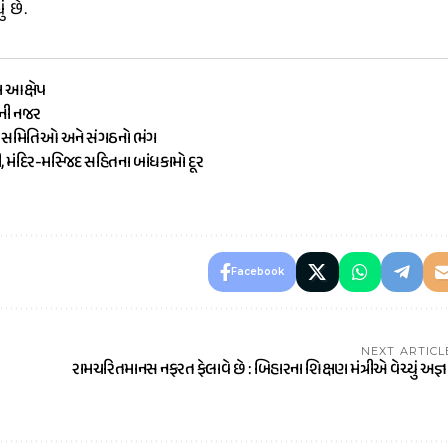
ં છે.
ા આક્ષેપ
ૌની નજર
ામ સમિતિઓ અને સંગઠનો ભંગ
ી, મંદિર-મસ્જિદ સહિતના બાંધકામો દૂર
Facebook
NEXT ARTICL
રામચરિતમાનસ નફરત ફેલાવે છે : બિહારના શિક્ષણ મંત્રીએ વેચ્યું અજ્ઞ