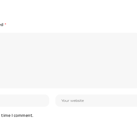
ked
*
t time I comment.