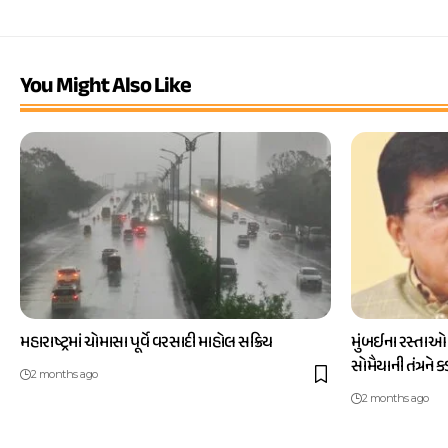
You Might Also Like
મહારાષ્ટ્રમાં ચોમાસા પૂર્વે વરસાદી માહોલ સક્રિય
મુંબઈના રસ્તાઓ
સોમૈયાની તંત્રને 
2 months ago
2 months ago