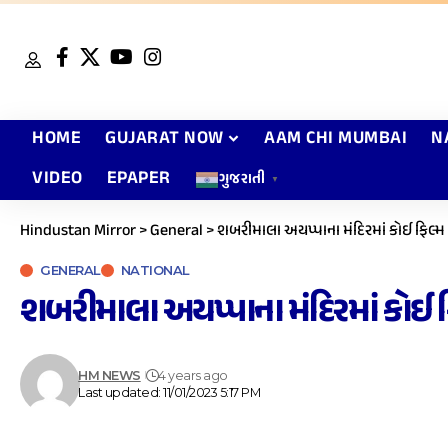
HOME
GUJARAT NOW
AAM CHI MUMBAI
N
VIDEO
EPAPER
ગુજરાતી
▼
Hindustan Mirror
>
General
>
શબરીમાલા અયપ્પાના મંદિરમાં કોઈ ફિલ્મ અ
GENERAL
NATIONAL
શબરીમાલા અયપ્પાના મંદિરમાં કોઈ ફિ
HM NEWS
4 years ago
Last updated: 11/01/2023 5:17 PM