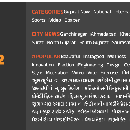
CATEGORIES
Gujarat Now
National
Interna
Sports
Video
Epaper
CITY NEWS
Gandhinagar
Ahmedabad
Khe
Surat
North Gujarat
South Gujarat
Saurash
#POPULAR
Beautiful
Instagood
Wellness
Innovation
Election
Engineering
Design
Co
Style
Motivation
Video
Vote
Exercise
મોત
'ભૂલ ભુલૈયા-૨'
વરૂણ ધવન ઘાયલ
સરોગેસી દ્વારા મા
'થલાઈવી'નો ન્યુ લુક રિલીઝ
ભટિંડાનો સની હિન્દુસ્તાની
કૉમેડી ફિલ્મ સાઇન
ફિલ્મ શુભ મંગલ ઝ્યાદા
માતા-પ
'શુભ મંગલ જ્યાદા સાવધાન'
'તેણે નાની બાળકીને પ્રેગ્નન્
શ્રદ્ધા કપૂર-ટાઇગર શ્રોફ
કરોડની જોગવાઇ
ઈમરાન ખ
મેટરનીટી ચાઇલ્ડ હોસ્પિટલ
વિજય નેહરા
દારૂનો કેસ