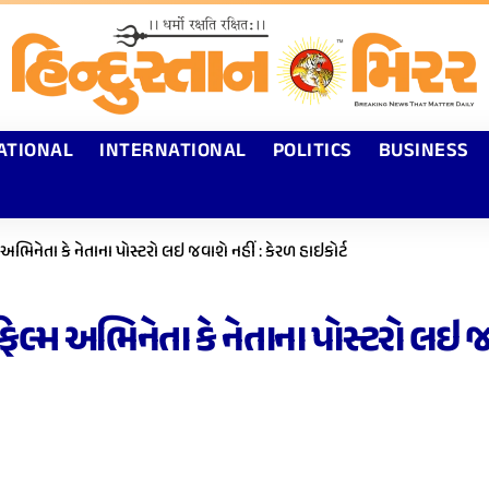
ATIONAL
INTERNATIONAL
POLITICS
BUSINESS
ભિનેતા કે નેતાના પોસ્ટરો લઇ જવાશે નહીં : કેરળ હાઇકોર્ટ
લ્મ અભિનેતા કે નેતાના પોસ્ટરો લઇ જવા