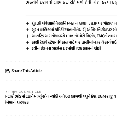
ભક્તોને દર્શનનો લાભ કંઈ રીતે મળે તેની ચિંતા કરવા કહ્યુ
ચૂંટણી પરિણામોને લઈને મમતાના ધરણા : BJP પર ગોટાળાન
સુરત પાલિકામાં કમિટી રચનાની તૈયારી, અંતિમ નિર્ણય પર સ
આંતરિક અસંતોષ વચ્ચે મમતાનો મોટો નિર્ણય, TMCની તમ
કાશી રેલવે સ્ટેશન વિકાસ માટે વારાણસીમાં મધરાતે કાર્યવાહ
રવીના ટંડનના ભાઈના ઘરમાંથી ₹25 લાખની ચોરી
Share This Article
PREVIOUS ARTICLE
FCI કૌભાંડમાં CBIને મળ્યું સોના-ચાંદી અને 60 લાખથી વધુને કેશ, DGM રાજીવ
મિશ્રાની ધરપકડ