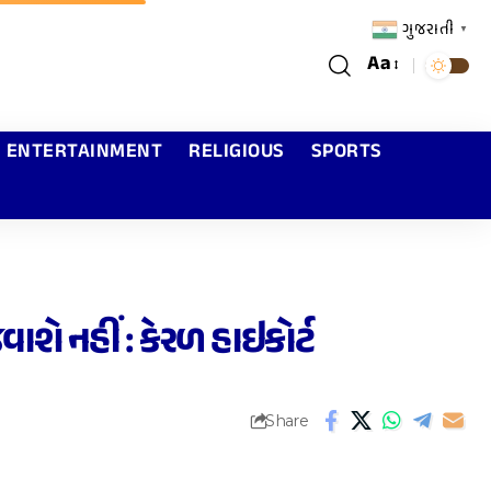
ગુજરાતી
▼
Aa
ENTERTAINMENT
RELIGIOUS
SPORTS
શે નહીં : કેરળ હાઇકોર્ટ
Share