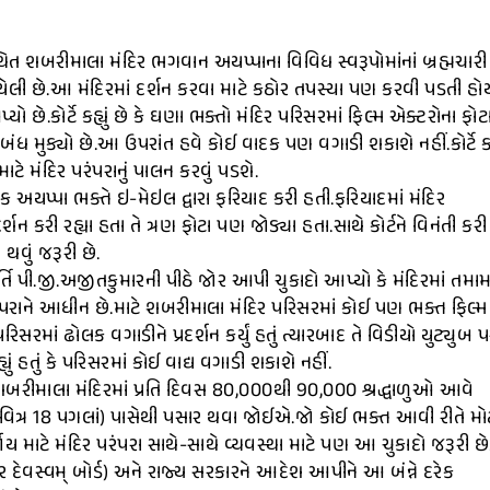
્થિત શબરીમાલા મંદિર ભગવાન અયપ્પાના વિવિધ સ્વરૂપોમાંનાં બ્રહ્મચારી
ડાયેલી છે.આ મંદિરમાં દર્શન કરવા માટે કઠોર તપસ્યા પણ કરવી પડતી હો
ો છે.કોર્ટે કહ્યું છે કે ઘણા ભક્તો મંદિર પરિસરમાં ફિલ્મ એક્ટરોના ફોટ
િબંધ મુક્યો છે.આ ઉપરાંત હવે કોઈ વાદક પણ વગાડી શકાશે નહીં.કોર્ટે કહ્
ાટે મંદિર પરંપરાનું પાલન કરવું પડશે.
યપ્પા ભક્તે ઇ-મેઇલ દ્વારા ફરિયાદ કરી હતી.ફરિયાદમાં મંદિર
શન કરી રહ્યા હતા તે ત્રણ ફોટા પણ જોડ્યા હતા.સાથે કોર્ટને વિનંતી કરી
 થવું જરૂરી છે.
ાયમૂર્તિ પી.જી.અજીતકુમારની પીઠે જોર આપી ચુકાદો આપ્યો કે મંદિરમાં તમા
પરંપરાને આધીન છે.માટે શબરીમાલા મંદિર પરિસરમાં કોઈ પણ ભક્ત ફિલ્મ
રમાં ઢોલક વગાડીને પ્રદર્શન કર્યું હતું ત્યારબાદ તે વિડીયો યુટ્યુબ 
ં હતું કે પરિસરમાં કોઈ વાદ્ય વગાડી શકાશે નહીં.
કે શબરીમાલા મંદિરમાં પ્રતિ દિવસ 80,000થી 90,000 શ્રદ્ધાળુઓ આવે
 (પવિત્ર 18 પગલાં) પાસેથી પસાર થવા જોઈએ.જો કોઈ ભક્ત આવી રીતે મો
્જાય માટે મંદિર પરંપરા સાથે-સાથે વ્યવસ્થા માટે પણ આ ચુકાદો જરૂરી છે
કોર દેવસ્વમ્ બોર્ડ) અને રાજ્ય સરકારને આદેશ આપીને આ બંન્ને દરેક