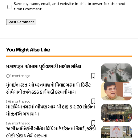
Save my name, email, and website in this browser for the next
time I comment.
You Might Also Like
મહારાષ્ટ્રમાં ચોમાસા પૂર્વે વરસાદી માહોલ સક્રિય
2 months ago
મુંબઈના રસ્તાઓ પર નમાજનો વિવાદ ગરમાયો, કિરીટ
સોમૈયાની તંત્રને કડક કાર્યવાહી કરવાની માંગ
2 months ago
માલવિયા નગરમાં ભીષણ આગથી હાહાકાર, 20 લોકોના
મોત; 47ને બચાવાયા
2 months ago
અલી ખામેનેઈની અંતિમ વિધિ માટે ઈરાનમાં તૈયારી,કરોડો
લોકો જોડાય તેવી શક્યતા