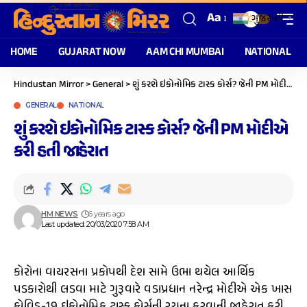
Aa
ગુજરાતી
▼
HOME
GUJARAT NOW
AAM CHI MUMBAI
NATIONAL
Hindustan Mirror
>
General
>
શું કરશે ઇકોનોમિક ટાસ્ક કોર્સ? જેની PM મોદીએ કરી હતી જાહેરાત
GENERAL
NATIONAL
શું કરશે ઇકોનોમિક ટાસ્ક કોર્સ? જેની PM મોદીએ
કરી હતી જાહેરાત
HM NEWS
6 years ago
Last updated: 20/03/2020 7:58 AM
કોરોના વાયરસના પ્રકોપથી દેશ સામે ઉભા થયેલ આર્થિક
પડકારોથી લડવા માટે ગુરૂવારે વડાપ્રધાન નરેન્દ્ર મોદીએ એક ખાસ