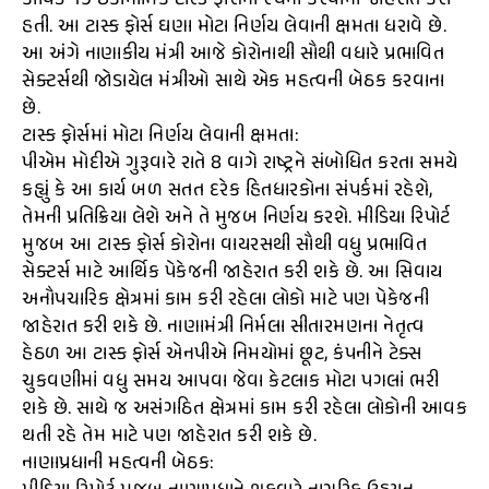
કોવિડ-19 ઇકોનોમિક ટાસ્ક ફોર્સની રચના કરવાની જાહેરાત કરી
હતી. આ ટાસ્ક ફોર્સ ઘણા મોટા નિર્ણય લેવાની ક્ષમતા ધરાવે છે.
આ અંગે નાણાકીય મંત્રી આજે કોરોનાથી સૌથી વધારે પ્રભાવિત
સેક્ટર્સથી જોડાયેલ મંત્રીઓ સાથે એક મહત્વની બેઠક કરવાના
છે.
ટાસ્ક ફોર્સમાં મોટા નિર્ણય લેવાની ક્ષમતા:
પીએમ મોદીએ ગુરૂવારે રાતે 8 વાગે રાષ્ટ્રને સંબોધિત કરતા સમયે
કહ્યું કે આ કાર્ય બળ સતત દરેક હિતધારકોના સંપર્કમાં રહેશે,
તેમની પ્રતિક્રિયા લેશે અને તે મુજબ નિર્ણય કરશે. મીડિયા રિપોર્ટ
મુજબ આ ટાસ્ક ફોર્સ કોરોના વાયરસથી સૌથી વધુ પ્રભાવિત
સેક્ટર્સ માટે આર્થિક પેકેજની જાહેરાત કરી શકે છે. આ સિવાય
અનૌપચારિક ક્ષેત્રમાં કામ કરી રહેલા લોકો માટે પણ પેકેજની
જાહેરાત કરી શકે છે. નાણામંત્રી નિર્મલા સીતારમણના નેતૃત્વ
હેઠળ આ ટાસ્ક ફોર્સ એનપીએ નિમયોમાં છૂટ, કંપનીને ટેક્સ
ચુકવણીમાં વધુ સમય આપવા જેવા કેટલાક મોટા પગલાં ભરી
શકે છે. સાથે જ અસંગઠિત ક્ષેત્રમાં કામ કરી રહેલા લોકોની આવક
થતી રહે તેમ માટે પણ જાહેરાત કરી શકે છે.
નાણાપ્રધાની મહત્વની બેઠક: