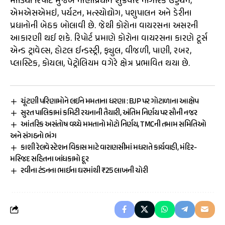
મીડિયા રિપોર્ટ મુજબ નાણાપ્રધાને શુક્રવારે નાગરિક ઉડ્ડયન,
એમએસએમઇ, પર્યટન, મત્સ્યોદ્યોગ, પશુપાલન અને ડેરીના
પ્રધાનોની બેઠક બોલાવી છે. જેથી કોરોના વાયરસના અસરની
આકારણી થઈ શકે. રિપોર્ટ પ્રમાણે કોરોના વાયરસના કારણે ટૂર્સ
એન્ડ ટ્રાવેલ્સ, હોટલ ઈન્ડસ્ટ્રી, ફ્યુલ, વીજળી, પાણી, રબર,
પ્લાસ્ટિક, કોયલા, પેટ્રોલિયમ વગેરે ક્ષેત્ર પ્રભાવિત થયા છે.
ચૂંટણી પરિણામોને લઈને મમતાના ધરણા : BJP પર ગોટાળાના આક્ષેપ
સુરત પાલિકામાં કમિટી રચનાની તૈયારી, અંતિમ નિર્ણય પર સૌની નજર
આંતરિક અસંતોષ વચ્ચે મમતાનો મોટો નિર્ણય, TMCની તમામ સમિતિઓ
અને સંગઠનો ભંગ
કાશી રેલવે સ્ટેશન વિકાસ માટે વારાણસીમાં મધરાતે કાર્યવાહી, મંદિર-
મસ્જિદ સહિતના બાંધકામો દૂર
રવીના ટંડનના ભાઈના ઘરમાંથી ₹25 લાખની ચોરી