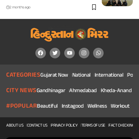
2 months ago
CATEGORIES
Gujarat Now
National
International
Politi
CITY NEWS
Gandhinagar
Ahmedabad
Kheda-Anand
V
#POPULAR
Beautiful
Instagood
Wellness
Workout
He
ABOUT US
CONTACT US
PRIVACY POLICY
TERMS OF USE
FACT CHECKING P