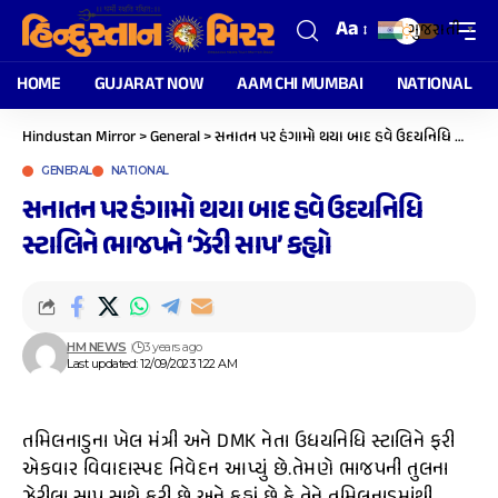
Aa
ગુજરાતી
▼
HOME
GUJARAT NOW
AAM CHI MUMBAI
NATIONAL
Hindustan Mirror
>
General
>
સનાતન પર હંગામો થયા બાદ હવે ઉદયનિધિ સ્ટાલિને ભાજપને ‘ઝેરી સાપ’ કહ્યો
GENERAL
NATIONAL
સનાતન પર હંગામો થયા બાદ હવે ઉદયનિધિ
સ્ટાલિને ભાજપને ‘ઝેરી સાપ’ કહ્યો
HM NEWS
3 years ago
Last updated: 12/09/2023 1:22 AM
તમિલનાડુના ખેલ મંત્રી અને DMK નેતા ઉધયનિધિ સ્ટાલિને ફરી
એકવાર વિવાદાસ્પદ નિવેદન આપ્યું છે.તેમણે ભાજપની તુલના