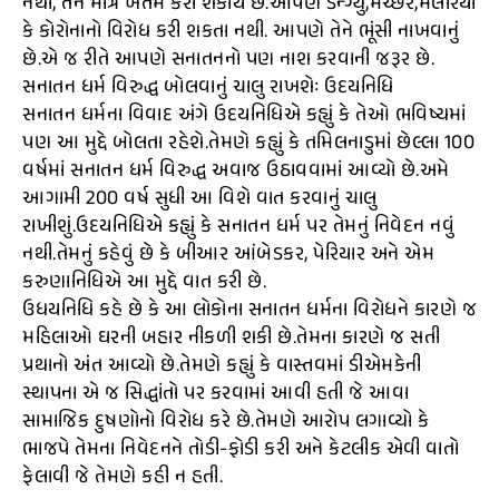
નથી, તેને માત્ર ખતમ કરી શકાય છે.આપણે ડેન્ગ્યુ,મચ્છર,મેલેરિયા
કે કોરોનાનો વિરોધ કરી શકતા નથી. આપણે તેને ભૂંસી નાખવાનું
છે.એ જ રીતે આપણે સનાતનનો પણ નાશ કરવાની જરૂર છે.
સનાતન ધર્મ વિરુદ્ધ બોલવાનું ચાલુ રાખશેઃ ઉદયનિધિ
સનાતન ધર્મના વિવાદ અંગે ઉદયનિધિએ કહ્યું કે તેઓ ભવિષ્યમાં
પણ આ મુદ્દે બોલતા રહેશે.તેમણે કહ્યું કે તમિલનાડુમાં છેલ્લા 100
વર્ષમાં સનાતન ધર્મ વિરુદ્ધ અવાજ ઉઠાવવામાં આવ્યો છે.અમે
આગામી 200 વર્ષ સુધી આ વિશે વાત કરવાનું ચાલુ
રાખીશું.ઉદયનિધિએ કહ્યું કે સનાતન ધર્મ પર તેમનું નિવેદન નવું
નથી.તેમનું કહેવું છે કે બીઆર આંબેડકર, પેરિયાર અને એમ
કરુણાનિધિએ આ મુદ્દે વાત કરી છે.
ઉધયનિધિ કહે છે કે આ લોકોના સનાતન ધર્મના વિરોધને કારણે જ
મહિલાઓ ઘરની બહાર નીકળી શકી છે.તેમના કારણે જ સતી
પ્રથાનો અંત આવ્યો છે.તેમણે કહ્યું કે વાસ્તવમાં ડીએમકેની
સ્થાપના એ જ સિદ્ધાંતો પર કરવામાં આવી હતી જે આવા
સામાજિક દુષણોનો વિરોધ કરે છે.તેમણે આરોપ લગાવ્યો કે
ભાજપે તેમના નિવેદનને તોડી-ફોડી કરી અને કેટલીક એવી વાતો
ફેલાવી જે તેમણે કહી ન હતી.