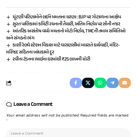
ચૂંટણી પરિણામોને લઈને મમતાના ધરણા : BJP પર ગોટાળાના આક્ષેપ
સુરત પાલિકામાં કમિટી રચનાની તૈયારી, અંતિમ નિર્ણય પર સૌની નજર
આંતરિક અસંતોષ વચ્ચે મમતાનો મોટો નિર્ણય, TMCની તમામ સમિતિઓ
અને સંગઠનો ભંગ
કાશી રેલવે સ્ટેશન વિકાસ માટે વારાણસીમાં મધરાતે કાર્યવાહી, મંદિર-
મસ્જિદ સહિતના બાંધકામો દૂર
રવીના ટંડનના ભાઈના ઘરમાંથી ₹25 લાખની ચોરી
Leave a Comment
Your email address will not be published.
Required fields are marked
*