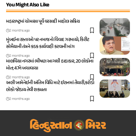
You Might Also Like
મહારાષ્ટ્રમાં ચોમાસા પૂર્વે વરસાદી માહોલ સક્રિય
2 months ago
મુંબઈના રસ્તાઓ પર નમાજનો વિવાદ ગરમાયો, કિરીટ
સોમૈયાની તંત્રને કડક કાર્યવાહી કરવાની માંગ
2 months ago
માલવિયા નગરમાં ભીષણ આગથી હાહાકાર, 20 લોકોના
મોત; 47ને બચાવાયા
2 months ago
અલી ખામેનેઈની અંતિમ વિધિ માટે ઈરાનમાં તૈયારી,કરોડો
લોકો જોડાય તેવી શક્યતા
2 months ago