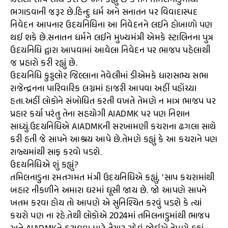
ઝેરીલા સાપ સાથે કરી છે અને કહ્યું છે કે તેને તમિલનાડુમાંથી
ભગાડવાની જરૂર છે.હિન્દુ ધર્મ અને સનાતન પર વિવાદાસ્પદ
નિવેદન આપનાર ઉદયનિધિના આ નિવેદનને લઈને હોબાળો પણ
થઈ શકે છે.સનાતન ધર્મને લઈને મુખ્યમંત્રી એમકે સ્ટાલિનના પુત્ર
ઉદયનિધિ દ્વારા આપવામાં આવેલા નિવેદન પર ભાજપ પહેલાથી
જ પ્રહારો કરી રહ્યું છે.
ઉદયનિધિ કુડ્ડલોર જિલ્લાના નેવેલીમાં ડીએમકે ધારાસભ્ય સભા
રાજેન્દ્રનના પારિવારિક લગ્નમાં હાજરી આપવા અહીં પહોંચ્યા
હતા.અહીં લોકોને સંબોધિત કરતી વખતે તેમણે ન માત્ર ભાજપ પર
પ્રહાર કર્યા પરંતુ તેના સહયોગી AIADMK પર પણ નિશાન
સાધ્યું.ઉદયનિધિએ AIADMKની સરખામણી કચરાના ઢગલા સાથે
કરી હતી જે સાપને આશ્રય આપે છે.તેમણે કહ્યું કે આ કચરાને પણ
રાજ્યમાંથી સાફ કરવો પડશે.
ઉદયનિધિએ શું કહ્યું?
તમિલનાડુના રમતગમત મંત્રી ઉદયનિધિએ કહ્યું, ‘સાપ કચરામાંથી
બહાર નીકળીને અમારા ઘરમાં ઘૂસી જાય છે. જો આપણે સાપને
ખતમ કરવા હોય તો આપણે એ સુનિશ્ચિત કરવું પડશે કે ત્યાં
કચરો પણ ના રહે.તેથી લોકોએ 2024માં તમિલનાડુમાંથી ભાજપ