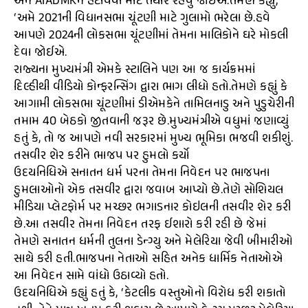
અને AIADMKને હટાવવા માટે તૈયાર રહેવું જોઈએ.તેમણે કહ્યું,
‘અમે 2021ની વિધાનસભા ચૂંટણી માટે ગુલામો ભરેલા છે.હવે
આપણે 2024ની લોકસભા ચૂંટણીમાં તેમના માલિકોને ઘરે મોકલી
દેવા જોઈએ.
રાજ્યના મુખ્યમંત્રી એમકે સ્ટાલિને પણ આ જ કાર્યક્રમમાં
દિલ્હીથી વીડિયો કોન્ફરન્સિંગ દ્વારા ભાગ લીધો હતો.તેમણે કહ્યું કે
આગામી લોકસભા ચૂંટણીમાં ડીએમકેને તામિલનાડુ અને પુડુચેરીની
તમામ 40 બેઠકો જીતવાની જરૂર છે.મુખ્યમંત્રીએ વધુમાં જણાવ્યું
હતું કે, તો જ આપણે નવી સરકારમાં મુખ્ય ભૂમિકા ભજવી શકીશું.
તસવીર શેર કરીને ભાજપ પર હુમલો કર્યો
ઉદયનિધિએ સનાતન ધર્મ પરના તેમના નિવેદન પર ભાજપના
હુમલાઓનો એક તસવીર દ્વારા જવાબ આપ્યો છે.તેણે સોશિયલ
મીડિયા પ્લેટફોર્મ પર મચ્છર ભગાડનાર કોઇલની તસવીર શેર કરી
છે.આ તસવીર તેમના નિવેદન તરફ ઈશારો કરી રહી છે જેમાં
તેમણે સનાતન ધર્મની તુલના ડેન્ગ્યુ અને મેલેરિયા જેવી બીમારીઓ
સાથે કરી હતી.ભાજપના નેતાઓ સહિત અનેક ધાર્મિક નેતાઓએ
આ નિવેદન સામે વાંધો ઉઠાવ્યો હતો.
ઉદયનિધિએ કહ્યું હતું કે, ‘કેટલીક વસ્તુઓનો વિરોધ કરી શકાતો