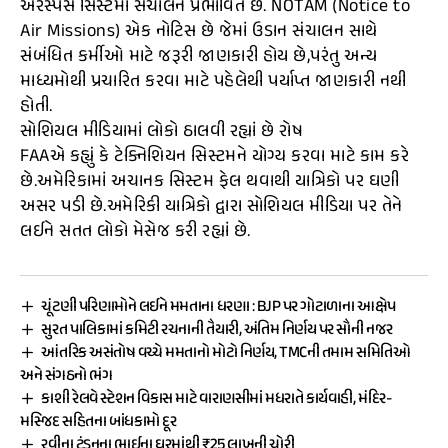
એરસ્પેસ સિસ્ટમાં સંચાલન પ્રભાવિત છે. NOTAM (Notice to
Air Missions) એક નોટિસ છે જેમાં ઉડાન સંચાલન સાથે
સંબંધિત કર્મીઓ માટે જરૂરી જાણકારી હોય છે,પરંતુ અન્ય
માધ્યમોથી પ્રચારિત કરવા માટે પહેલેથી પર્યાપ્ત જાણકારી નથી
હોતી.
સોશિયલ મીડિયામાં લોકો ઠાલવી રહ્યાં છે રોષ
FAAએ કહ્યું કે ટેક્નિશિયન સિસ્ટમને યોગ્ય કરવા માટે કામ કરે
છે.અમેરિકામાં અચાનક સિસ્ટમ ફેલ થવાથી યાત્રિકો પર ઘણી
અસર પડી છે.અમેરિકી યાત્રિકો દ્વારા સોશિયલ મીડિયા પર તેને
લઈને સતત લોકો મેસેજ કરી રહ્યાં છે.
ચૂંટણી પરિણામોને લઈને મમતાના ધરણા : BJP પર ગોટાળાના આક્ષેપ
સુરત પાલિકામાં કમિટી રચનાની તૈયારી, અંતિમ નિર્ણય પર સૌની નજર
આંતરિક અસંતોષ વચ્ચે મમતાનો મોટો નિર્ણય, TMCની તમામ સમિતિઓ
અને સંગઠનો ભંગ
કાશી રેલવે સ્ટેશન વિકાસ માટે વારાણસીમાં મધરાતે કાર્યવાહી, મંદિર-
મસ્જિદ સહિતના બાંધકામો દૂર
રવીના ટંડનના ભાઈના ઘરમાંથી ₹25 લાખની ચોરી