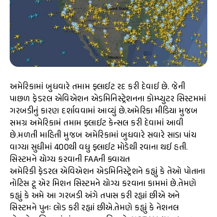
અમેરિકામાં બુધવારે તમામ ફ્લાઈટ રદ કરી દેવાઈ છે. જેની
પાછળ ફેડરલ એવિએશન એડમિનિસ્ટ્રેશનના કોમ્પ્યુટર સિસ્ટમમાં
ગરબડીનું કારણ દર્શાવવામાં આવ્યું છે.અમેરિકા મીડિયા મુજબ
સમગ્ર અમેરિકામં તમામ ફ્લાઈટ કેન્સલ કરી દેવામાં આવી
છે.મળતી માહિતી મુજબ અમેરિકામાં બુધવારે સવારે સાડા પાંચ
વાગ્યા સુધીમાં 400થી વધુ ફ્લાઈટ મોડેથી રવાના થઈ હતી.
સિસ્ટમને યોગ્ય કરવાની FAAની ક્વાયત
અમેરિકી ફેડરલ એવિએશન એડમિનિસ્ટ્રેશને કહ્યું કે તેઓ પોતાના
નોટિસ ટૂ એર મિશન સિસ્ટમને યોગ્ય કરવાના કામમાં છે.તેમણે
કહ્યું કે અમે આ ગરબડી અંગે તપાસ કરી રહ્યાં છીએ અને
સિસ્ટમને પુનઃ લોડ કરી રહ્યાં છીએ.તેમણે કહ્યું કે નેશનલ