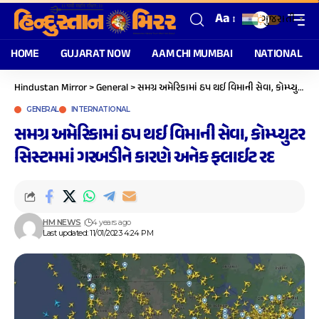
Aa
ગુજરાતી
▼
HOME
GUJARAT NOW
AAM CHI MUMBAI
NATIONAL
Hindustan Mirror
>
General
>
સમગ્ર અમેરિકામાં ઠપ થઈ વિમાની સેવા, કોમ્પ્યુટર સિસ્ટમમાં ગરબડીને કારણે અનેક ફ્લાઈટ રદ
GENERAL
INTERNATIONAL
સમગ્ર અમેરિકામાં ઠપ થઈ વિમાની સેવા, કોમ્પ્યુટર
સિસ્ટમમાં ગરબડીને કારણે અનેક ફ્લાઈટ રદ
HM NEWS
4 years ago
Last updated: 11/01/2023 4:24 PM