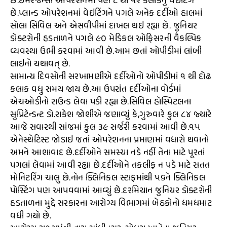
છે.ઈમરજન્સી ઓપરેશનમાં પણ ૮ થી ૧૨ કલાકનું વેઇટિંગ
છે.પ્લાન્ડ ઓપરેશનમાં વેઇટિંગને પગલે અનેક દર્દીઓ હાલમાં
સોલા સિવિલ અને એસવીપીમાં દાખલ થઇ રહ્યા છે. જુનિયર
ડોક્ટરોની હડતાળને પગલે ૯૦ મેડિકલ ઓફિસરની વૈકલ્પિક
વ્યવસ્થા ઉભી કરવામાં આવી છે.આમ છતાં ઓપીડીમાં લાંબી
લાઇનો યથાવત્ છે.
સામાન્ય દિવસોની સરખામણીએ દર્દીઓનો ઓપીડીમાં ૧ થી દોઢ
કલાક વધુ સમય જાય છે.આ ઉપરાંત દર્દીઓના વોર્ડમાં
એચઓડીનો રાઉન્ડ લેવા પડી રહ્યા છે.સિવિલ હોસ્પિટલના
સુપ્રિટેન્ડન્ટ ડો.રાકેશ જોશીએ જણાવ્યું કે,ગુરુવારે કુલ ૮૪ જ્યારે
આજે સવારથી સાંજમાં કુલ ૩૯ સર્જરી કરવામાં આવી છે.૧૫
એનેસ્થેટિસ્ટ જોડાઇ જતાં ઓપરેશનના પ્રમાણમાં વધારો થવાનો
અમને આશાવાદ છે.દર્દીઓને સમસ્યા નડે નહીં તેના માટે પૂરતાં
પગલાં લેવામાં આવી રહ્યા છે.દર્દીઓને તકલીફ ન પડે માટે સતત
મોનિટરિંગ ચાલુ છે.નોન ક્લિનિકલ સ્ટાફમાંથી ૫૬ને ક્લિનિકલ
પોસ્ટિંગ પણ આપવવામાં આવ્યું છે.દરમિયાન જુનિયર ડોક્ટરોની
હડતાળના મુદ્દે સરકારના આરોગ્ય વિભાગમાં બેઠકોનો ધમધમાટ
વધી ગયો છે.