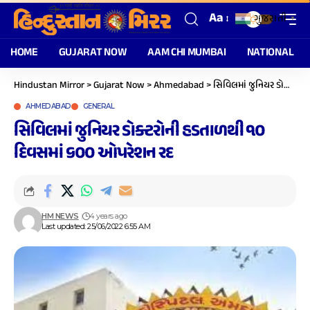
Aa
ગુજરાતી
▼
HOME
GUJARAT NOW
AAM CHI MUMBAI
NATIONAL
Hindustan Mirror
>
Gujarat Now
>
Ahmedabad
>
સિવિલમાં જુનિયર ડોક્ટરોની હડતાળથી ૧૦ દિવસમાં ૬૦૦ ઓપરેશન રદ
AHMEDABAD
GENERAL
સિવિલમાં જુનિયર ડોક્ટરોની હડતાળથી ૧૦
દિવસમાં ૬૦૦ ઓપરેશન રદ
HM NEWS
4 years ago
Last updated: 25/06/2022 6:55 AM