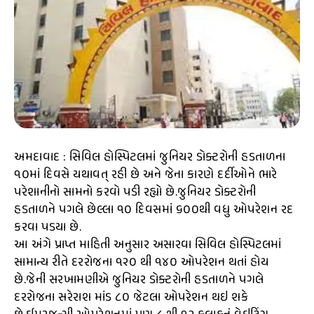
અમદાવાદ : સિવિલ હોસ્પિટલમાં જુનિયર ડોક્ટરોની હડતાળના
૧૦માં દિવસે યથાવત્ રહી છે અને જેના કારણે દર્દીઓને ભારે
પરેશાનીનો સામનો કરવો પડી રહ્યો છે.જુનિયર ડોક્ટરોની
હડતાળને પગલે છેલ્લા ૧૦ દિવસમાં ૬૦૦થી વધુ ઓપરેશન રદ
કરવા પડયા છે.
આ અંગે પ્રાપ્ત માહિતી અનુસાર અસારવા સિવિલ હોસ્પિટલમાં
સામાન્ય રીતે દરરોજના ૧૨૦ થી ૧૪૦ ઓપરેશન થતાં હોય
છે.જેની સરખામણીએ જુનિયર ડોક્ટરોની હડતાળને પગલે
દરરોજના સરેરાશ માંડ ૮૦ જેટલા ઓપરેશન થઇ શકે