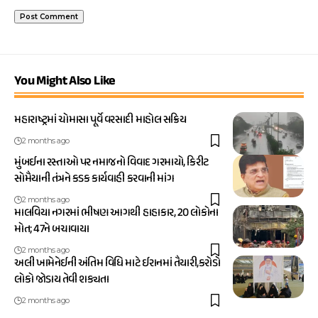
You Might Also Like
મહારાષ્ટ્રમાં ચોમાસા પૂર્વે વરસાદી માહોલ સક્રિય
2 months ago
મુંબઈના રસ્તાઓ પર નમાજનો વિવાદ ગરમાયો, કિરીટ
સોમૈયાની તંત્રને કડક કાર્યવાહી કરવાની માંગ
2 months ago
માલવિયા નગરમાં ભીષણ આગથી હાહાકાર, 20 લોકોના
મોત; 47ને બચાવાયા
2 months ago
અલી ખામેનેઈની અંતિમ વિધિ માટે ઈરાનમાં તૈયારી,કરોડો
લોકો જોડાય તેવી શક્યતા
2 months ago