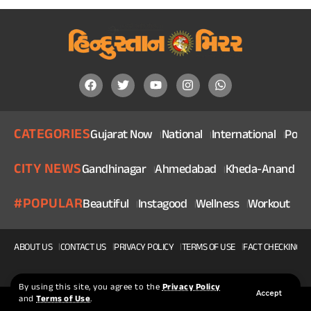
CATEGORIES
Gujarat Now
National
International
Politi
CITY NEWS
Gandhinagar
Ahmedabad
Kheda-Anand
V
#POPULAR
Beautiful
Instagood
Wellness
Workout
He
ABOUT US
CONTACT US
PRIVACY POLICY
TERMS OF USE
FACT CHECKING P
By using this site, you agree to the
Privacy Policy
Accept
and
Terms of Use
.
© 2025, Copyright Hindustan Mirror | Made With ❤ By Squidteck