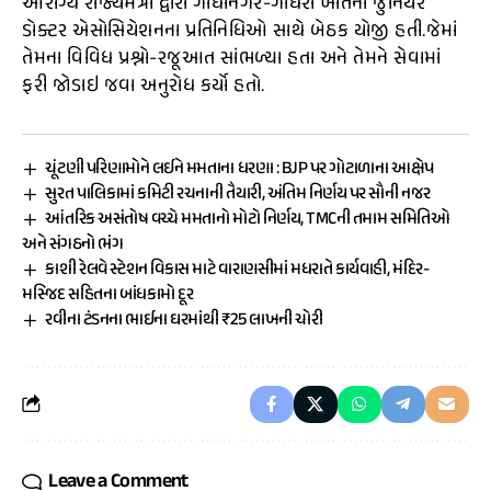
આરોગ્ય રાજ્યમંત્રી દ્વારા ગાંધીનગર-ગોધરા ખાતેના જુનિયર
ડોક્ટર એસોસિયેશનના પ્રતિનિધિઓ સાથે બેઠક યોજી હતી.જેમાં
તેમના વિવિધ પ્રશ્નો-રજૂઆત સાંભળ્યા હતા અને તેમને સેવામાં
ફરી જોડાઇ જવા અનુરોધ કર્યો હતો.
ચૂંટણી પરિણામોને લઈને મમતાના ધરણા : BJP પર ગોટાળાના આક્ષેપ
સુરત પાલિકામાં કમિટી રચનાની તૈયારી, અંતિમ નિર્ણય પર સૌની નજર
આંતરિક અસંતોષ વચ્ચે મમતાનો મોટો નિર્ણય, TMCની તમામ સમિતિઓ
અને સંગઠનો ભંગ
કાશી રેલવે સ્ટેશન વિકાસ માટે વારાણસીમાં મધરાતે કાર્યવાહી, મંદિર-
મસ્જિદ સહિતના બાંધકામો દૂર
રવીના ટંડનના ભાઈના ઘરમાંથી ₹25 લાખની ચોરી
Leave a Comment