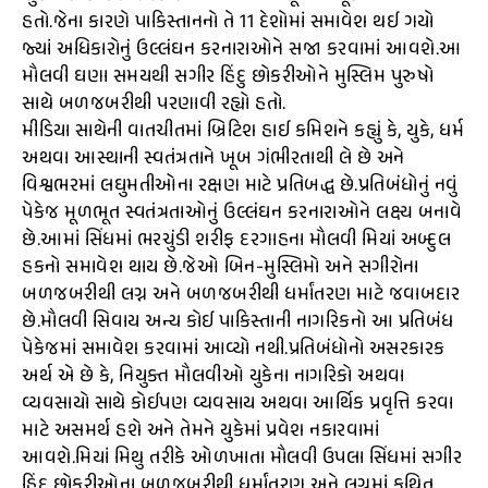
હતો.જેના કારણે પાકિસ્તાનનો તે 11 દેશોમાં સમાવેશ થઈ ગયો
જ્યાં અધિકારોનું ઉલ્લંઘન કરનારાઓને સજા કરવામાં આવશે.આ
મૌલવી ઘણા સમયથી સગીર હિંદુ છોકરીઓને મુસ્લિમ પુરુષો
સાથે બળજબરીથી પરણાવી રહ્યો હતો.
મીડિયા સાથેની વાતચીતમાં બ્રિટિશ હાઈ કમિશને કહ્યું કે, યુકે, ધર્મ
અથવા આસ્થાની સ્વતંત્રતાને ખૂબ ગંભીરતાથી લે છે અને
વિશ્વભરમાં લઘુમતીઓના રક્ષણ માટે પ્રતિબદ્ધ છે.પ્રતિબંધોનું નવું
પેકેજ મૂળભૂત સ્વતંત્રતાઓનું ઉલ્લંઘન કરનારાઓને લક્ષ્ય બનાવે
છે.આમાં સિંધમાં ભરચુંડી શરીફ દરગાહના મૌલવી મિયાં અબ્દુલ
હકનો સમાવેશ થાય છે.જેઓ બિન-મુસ્લિમો અને સગીરોના
બળજબરીથી લગ્ન અને બળજબરીથી ધર્માંતરણ માટે જવાબદાર
છે.મૌલવી સિવાય અન્ય કોઈ પાકિસ્તાની નાગરિકનો આ પ્રતિબંધ
પેકેજમાં સમાવેશ કરવામાં આવ્યો નથી.પ્રતિબંધોનો અસરકારક
અર્થ એ છે કે, નિયુક્ત મૌલવીઓ યુકેના નાગરિકો અથવા
વ્યવસાયો સાથે કોઈપણ વ્યવસાય અથવા આર્થિક પ્રવૃત્તિ કરવા
માટે અસમર્થ હશે અને તેમને યુકેમાં પ્રવેશ નકારવામાં
આવશે.મિયાં મિથુ તરીકે ઓળખાતા મૌલવી ઉપલા સિંધમાં સગીર
હિંદુ છોકરીઓના બળજબરીથી ધર્માંતરણ અને લગ્નમાં કથિત