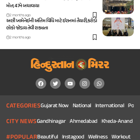
મોત; 47ને બચાવાયા
2 months ago
અલી ખામેનેઈની અંતિમ વિધિ માટે ઈરાનમાં તૈયારી,કરોડો
લોકો જોડાય તેવી શક્યતા
2 months ago
CATEGORIES
Gujarat Now
National
International
Politi
CITY NEWS
Gandhinagar
Ahmedabad
Kheda-Anand
V
#POPULAR
Beautiful
Instagood
Wellness
Workout
He