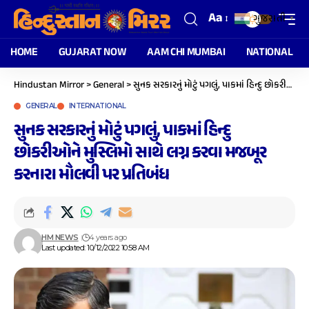
Aa
ગુજરાતી
▼
HOME
GUJARAT NOW
AAM CHI MUMBAI
NATIONAL
Hindustan Mirror
>
General
>
સુનક સરકારનું મોટું પગલું, પાકમાં હિન્દુ છોકરીઓને મુસ્લિમો સાથે લગ્ન કરવા મજબૂર કરનારા મૌલવી પર પ્રતિબંધ
GENERAL
INTERNATIONAL
સુનક સરકારનું મોટું પગલું, પાકમાં હિન્દુ
છોકરીઓને મુસ્લિમો સાથે લગ્ન કરવા મજબૂર
કરનારા મૌલવી પર પ્રતિબંધ
HM NEWS
4 years ago
Last updated: 10/12/2022 10:58 AM