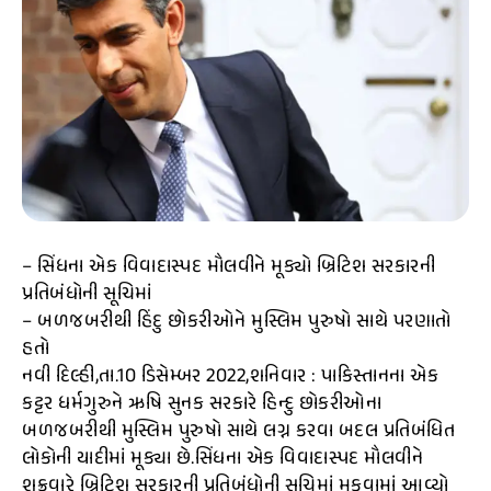
– સિંધના એક વિવાદાસ્પદ મૌલવીને મૂક્યો બ્રિટિશ સરકારની
પ્રતિબંધોની સૂચિમાં
– બળજબરીથી હિંદુ છોકરીઓને મુસ્લિમ પુરુષો સાથે પરણાતો
હતો
નવી દિલ્હી,તા.10 ડિસેમ્બર 2022,શનિવાર : પાકિસ્તાનના એક
કટ્ટર ધર્મગુરુને ઋષિ સુનક સરકારે હિન્દુ છોકરીઓના
બળજબરીથી મુસ્લિમ પુરુષો સાથે લગ્ન કરવા બદલ પ્રતિબંધિત
લોકોની યાદીમાં મૂક્યા છે.સિંધના એક વિવાદાસ્પદ મૌલવીને
શુક્રવારે બ્રિટિશ સરકારની પ્રતિબંધોની સૂચિમાં મૂકવામાં આવ્યો