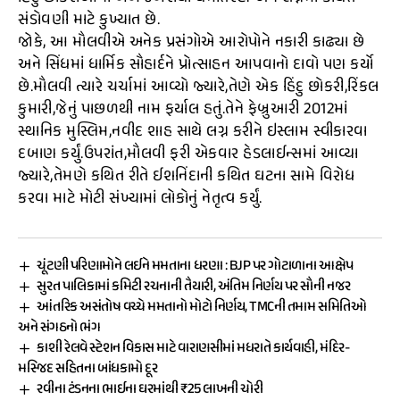
સંડોવણી માટે કુખ્યાત છે.
જોકે, આ મૌલવીએ અનેક પ્રસંગોએ આરોપોને નકારી કાઢ્યા છે
અને સિંધમાં ધાર્મિક સૌહાર્દને પ્રોત્સાહન આપવાનો દાવો પણ કર્યો
છે.મૌલવી ત્યારે ચર્ચામાં આવ્યો જ્યારે,તેણે એક હિંદુ છોકરી,રિંકલ
કુમારી,જેનું પાછળથી નામ ફર્યાલ હતું.તેને ફેબ્રુઆરી 2012માં
સ્થાનિક મુસ્લિમ,નવીદ શાહ સાથે લગ્ન કરીને ઇસ્લામ સ્વીકારવા
દબાણ કર્યું.ઉપરાંત,મૌલવી ફરી એકવાર હેડલાઈન્સમાં આવ્યા
જ્યારે,તેમણે કથિત રીતે ઈશનિંદાની કથિત ઘટના સામે વિરોધ
કરવા માટે મોટી સંખ્યામાં લોકોનું નેતૃત્વ કર્યું.
ચૂંટણી પરિણામોને લઈને મમતાના ધરણા : BJP પર ગોટાળાના આક્ષેપ
સુરત પાલિકામાં કમિટી રચનાની તૈયારી, અંતિમ નિર્ણય પર સૌની નજર
આંતરિક અસંતોષ વચ્ચે મમતાનો મોટો નિર્ણય, TMCની તમામ સમિતિઓ
અને સંગઠનો ભંગ
કાશી રેલવે સ્ટેશન વિકાસ માટે વારાણસીમાં મધરાતે કાર્યવાહી, મંદિર-
મસ્જિદ સહિતના બાંધકામો દૂર
રવીના ટંડનના ભાઈના ઘરમાંથી ₹25 લાખની ચોરી