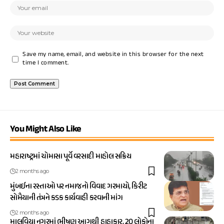
Save my name, email, and website in this browser for the next
time I comment.
You Might Also Like
મહારાષ્ટ્રમાં ચોમાસા પૂર્વે વરસાદી માહોલ સક્રિય
2 months ago
મુંબઈના રસ્તાઓ પર નમાજનો વિવાદ ગરમાયો, કિરીટ
સોમૈયાની તંત્રને કડક કાર્યવાહી કરવાની માંગ
2 months ago
માલવિયા નગરમાં ભીષણ આગથી હાહાકાર, 20 લોકોના