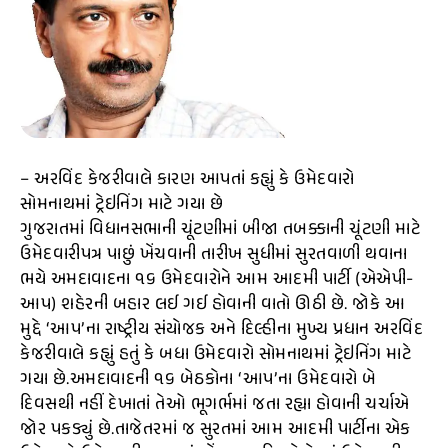
– અરવિંદ કેજરીવાલે કારણ આપતાં કહ્યું કે ઉમેદવારો
સોમનાથમાં ટ્રેઇનિંગ માટે ગયા છે
ગુજરાતમાં વિધાનસભાની ચૂંટણીમાં બીજા તબક્કાની ચૂંટણી માટે
ઉમેદવારીપત્ર પાછું ખેંચવાની તારીખ સુધીમાં સુરતવાળી થવાના
ભયે અમદાવાદના ૧૬ ઉમેદવારોને આમ આદમી પાર્ટી (એએપી-
આપ) શહેરની બહાર લઈ ગઈ હોવાની વાતો ઊઠી છે. જોકે આ
મુદ્દે ‘આપ’ના રાષ્ટ્રીય સંયોજક અને દિલ્હીના મુખ્ય પ્રધાન અરવિંદ
કેજરીવાલે કહ્યું હતું કે બધા ઉમેદવારો સોમનાથમાં ટ્રેઇનિંગ માટે
ગયા છે.અમદાવાદની ૧૬ બેઠકોના ‘આપ’ના ઉમેદવારો બે
દિવસથી નહીં દેખાતાં તેઓ ભૂગર્ભમાં જતા રહ્યા હોવાની ચર્ચાએ
જોર પકડ્યું છે.તાજેતરમાં જ સુરતમાં આમ આદમી પાર્ટીના એક