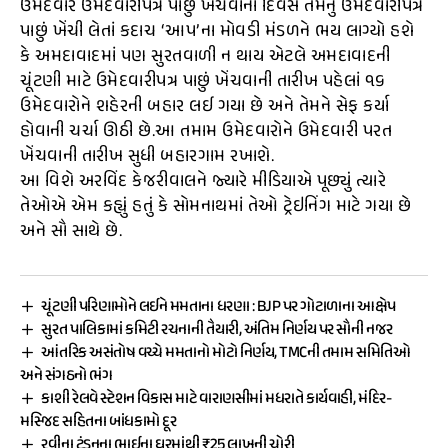
ઉમેદવારે ઉમેદવારીપત્ર પાછું ખેંચવાના દિવસે તેમનું ઉમેદવારીપત્ર
પાછું ખેંચી લેતાં કદાચ ‘આપ’ના મોવડી મંડળને ભય લાગ્યો હશે
કે અમદાવાદમાં પણ સુરતવાળી ન થાય એટલે અમદાવાદની
ચૂંટણી માટે ઉમેદવારીપત્ર પાછું ખેંચવાની તારીખ પહેલાં ૧૬
ઉમેદવારોને શહેરની બહાર લઈ ગયા છે અને તેમને સેફ કર્યા
હોવાની ચર્ચા ઊઠી છે.આ તમામ ઉમેદવારોને ઉમેદવારી પરત
ખેંચવાની તારીખ સુધી બહારગામ રખાશે.
આ વિશે અરવિંદ કેજરીવાલને જ્યારે મીડિયાએ પૂછ્યું ત્યારે
તેઓએ એમ કહ્યું હતું કે સોમનાથમાં તેઓ ટ્રેઇનિંગ માટે ગયા છે
અને સૌ સાથે છે.
ચૂંટણી પરિણામોને લઈને મમતાના ધરણા : BJP પર ગોટાળાના આક્ષેપ
સુરત પાલિકામાં કમિટી રચનાની તૈયારી, અંતિમ નિર્ણય પર સૌની નજર
આંતરિક અસંતોષ વચ્ચે મમતાનો મોટો નિર્ણય, TMCની તમામ સમિતિઓ
અને સંગઠનો ભંગ
કાશી રેલવે સ્ટેશન વિકાસ માટે વારાણસીમાં મધરાતે કાર્યવાહી, મંદિર-
મસ્જિદ સહિતના બાંધકામો દૂર
રવીના ટંડનના ભાઈના ઘરમાંથી ₹25 લાખની ચોરી