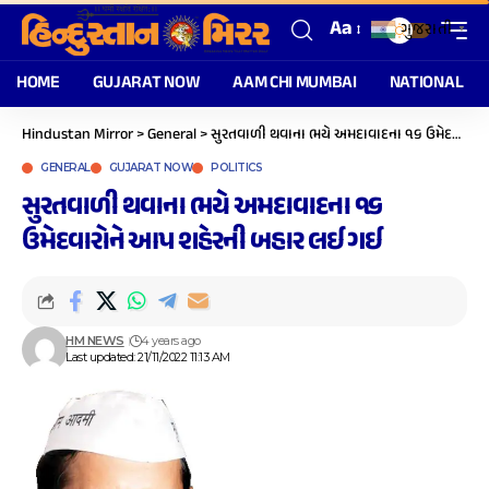
Aa
ગુજરાતી
▼
HOME
GUJARAT NOW
AAM CHI MUMBAI
NATIONAL
Hindustan Mirror
>
General
>
સુરતવાળી થવાના ભયે અમદાવાદના ૧૬ ઉમેદવારોને આપ શહેરની બહાર લઈ ગઈ
GENERAL
GUJARAT NOW
POLITICS
સુરતવાળી થવાના ભયે અમદાવાદના ૧૬
ઉમેદવારોને આપ શહેરની બહાર લઈ ગઈ
HM NEWS
4 years ago
Last updated: 21/11/2022 11:13 AM