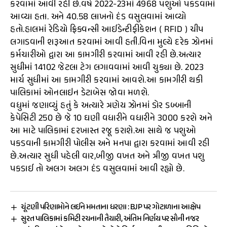
કરવામાં આવી રહી છે.વર્ષ 2022-23માં 4968 પશુઓ પકડવામાં
આવ્યા હતા. અને 40.58 લાખનો દંડ વસુલવામાં આવ્યો
હતો.હાલમાં રેડિયો ફ્રિક્વન્સી આઈડેન્ટીફીકેશન ( RFID ) ચીપ
લગાડવાની શરૂઆત કરવામાં આવી હતી.વિના મુલ્યે દરેક ઝોનમાં
કર્મચારીઓ દ્વારા આ કામગીરી કરવામાં આવી રહી છે.અત્યાર
સુધીમાં 14102 જેટલા ટેગ લગાવવામાં આવી ચુક્યા છે. 2023
માર્ચ સુધીમાં આ કામગીરી કરવામાં આવશે.આ કામગીરી થકી
પાલિકામાં ઓનલાઇન ડેટાબેસ જોવા મળશે.
વધુમાં જણાવ્યું હતું કે અત્યારે ત્રણેય ઝોનમાં ડોર ડબ્બાની
કેપેસિટી 250 છે જે 10 ઘણી વધારીને વધારીને 3000 કરશે અને
આ માટે પાલિકામાં દરખાસ્ત રજૂ કરાશે.આ સાથે જ પશુઓ
પકડવાની કામગીરી પોલીસ અને મનપા દ્વારા કરવામાં આવી રહી
છે.અત્યાર સુધી પહેલી વાર,બીજી વખત અને ત્રીજી વખત પશુ
પકડાઈ તો અલગ અલગ દંડ વસુલવામાં આવી રહ્યો છે.
ચૂંટણી પરિણામોને લઈને મમતાના ધરણા : BJP પર ગોટાળાના આક્ષેપ
સુરત પાલિકામાં કમિટી રચનાની તૈયારી, અંતિમ નિર્ણય પર સૌની નજર