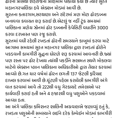
ઢોરની ત્રાસથી શહેરીજનો ત્રાહિમામ પોકાર્યો કયા છે ત્યારે સુરત
મહાનગરપાલિકા હવે એક્શન મોડમાં આવી છે.
સુરતના કતારગામ,સરથાણા અને રાંદેરમાં ત્રણ મોટા ઢોરડબ્બા
બનાવવા કવાયત શરૂ કરાઈ છે.એટલું જ નહીં ટૂંક સમયમાં
પાલિકાના ત્રણેય ઝોનમાં ઢોર ડબ્બાની કેપેસિટી વધારીને 3000
કરવા દરખાસ્ત પણ રજૂ કરાશે.
સુરતમાં વધી રહેલી રખડતાં ઢોરની સમસ્યાને કાબૂમાં કરવા માટે
આગામા સમયમાં સુરત મહાનગર પાલિકા દ્વારા રખડતાં ઢોરોને
પકડવાની કામગીરી યુદ્ધના ધોરણે શરૂ કરવામાં આવનારી છે.જ્યાં
પણ રસ્તા પર ઢોર દેખાય ત્યાંથી પકડીને સલામત સ્થળે મોકલવા
માટેનો એક્શન પ્લાન પાલિકાના અધિકારીઓ દ્વારા તૈયાર કરવામાં
આવ્યો છે.ગત ચાર વર્ષમાં ઢોરન લગતી 137 જેટલી ફરિયાદ
દાખલ કરવામાં આવી છે.ચૂંટણી પહેલા કરાયેલી કામગીરી અંગે
વાત કરવામાં આવે તો 222થી વધુ ગેરકાયદે તબેલાઓ પર
કાર્યવાહી કરાઇ હતી અને 4 હજારથી વધુ પશુઓને પકડવામાં
આવ્યા હતા.
આ અંગે પાલિકા કમિશનર શાલિની અગ્રવાલએ જણાવ્યું હતું કે,
રખડતા પશુઓની સમસ્યાને લઈને દરેક કેમ્પેઈન મોડમાં કામગીરી