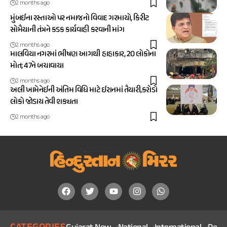
2 months ago
મુંબઈના રસ્તાઓ પર નમાજનો વિવાદ ગરમાયો, કિરીટ
સોમૈયાની તંત્રને કડક કાર્યવાહી કરવાની માંગ
2 months ago
માલવિયા નગરમાં ભીષણ આગથી હાહાકાર, 20 લોકોના
મોત; 47ને બચાવાયા
2 months ago
અલી ખામેનેઈની અંતિમ વિધિ માટે ઈરાનમાં તૈયારી,કરોડો
લોકો જોડાય તેવી શક્યતા
2 months ago