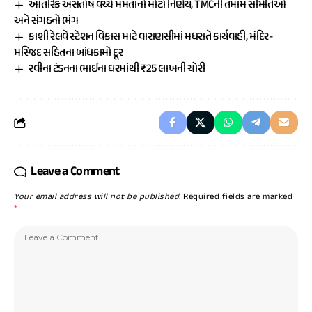
આંતરિક અસંતોષ વચ્ચે મમતાનો મોટો નિર્ણય, TMCની તમામ સમિતિઓ
અને સંગઠનો ભંગ
કાશી રેલવે સ્ટેશન વિકાસ માટે વારાણસીમાં મધરાતે કાર્યવાહી, મંદિર-
મસ્જિદ સહિતના બાંધકામો દૂર
રવીના ટંડનના ભાઈના ઘરમાંથી ₹25 લાખની ચોરી
Leave a Comment
Your email address will not be published.
Required fields are marked
*