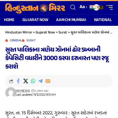
Aa
ગુજરાતી
▼
HOME
GUJARAT NOW
AAM CHI MUMBAI
NATIONAL
Hindustan Mirror
>
Gujarat Now
>
Surat
>
સુરત પાલિકાના ત્રણેય ઝોનમાં ઢોર ડબ્બાની કેપેસિટી વધારીને 3000 કરવા દરખાસ્ત પણ રજૂ કરાશે
GENERAL
SURAT
સુરત પાલિકાના ત્રણેય ઝોનમાં ઢોર ડબ્બાની
કેપેસિટી વધારીને 3000 કરવા દરખાસ્ત પણ રજૂ
કરાશે
HM NEWS
4 years ago
Last updated: 15/12/2022 8:13 AM
સુરત, તા. 15 ડિસેમ્બર 2022, ગુરુવાર : સુરત શહેરમાં રખડતા