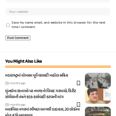
Save my name, email, and website in this browser for the next
time I comment.
You Might Also Like
મહારાષ્ટ્રમાં ચોમાસા પૂર્વે વરસાદી માહોલ સક્રિય
2 months ago
મુંબઈના રસ્તાઓ પર નમાજનો વિવાદ ગરમાયો, કિરીટ
સોમૈયાની તંત્રને કડક કાર્યવાહી કરવાની માંગ
2 months ago
માલવિયા નગરમાં ભીષણ આગથી હાહાકાર, 20 લોકોના
મોત; 47ને બચાવાયા