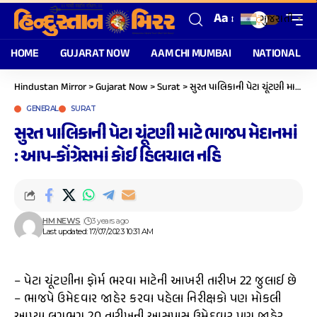
Aa
ગુજરાતી
▼
HOME
GUJARAT NOW
AAM CHI MUMBAI
NATIONAL
Hindustan Mirror
>
Gujarat Now
>
Surat
>
સુરત પાલિકાની પેટા ચૂંટણી માટે ભાજપ મેદાનમાં : આપ-કોંગ્રેસમાં કોઈ હિલચાલ નહિ
GENERAL
SURAT
સુરત પાલિકાની પેટા ચૂંટણી માટે ભાજપ મેદાનમાં
: આપ-કોંગ્રેસમાં કોઈ હિલચાલ નહિ
HM NEWS
3 years ago
Last updated: 17/07/2023 10:31 AM
– પેટા ચૂંટણીના ફોર્મ ભરવા માટેની આખરી તારીખ 22 જુલાઈ છે
– ભાજપે ઉમેદવાર જાહેર કરવા પહેલા નિરીક્ષકો પણ મોકલી