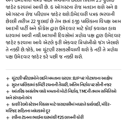
અને ઉમેદવારી પત્રક પાછા ખેંચવાની છેલ્લી તારીખ 25 જુલાઈ
જાહેર કરવામાં આવી છે. 6 ઓગસ્ટના રોજ મતદાન થશે અને 8
ઓગસ્ટના રોજ પરિણામ જાહેર થશે.ઉમેદવારી પત્રક ભરવાની
છેલ્લી તારીખ 22 જુલાઈ છે તેમ છતાં હજી પાલિકાના વિપક્ષ આમ
આદમી પાર્ટી અને કોંગ્રેસ દ્વારા ઉમેદવાર માટે કોઈ કવાયત હાથ
ધરવામાં આવી નથી.આગામી દિવસોમાં ત્રણેય પક્ષ દ્વારા ઉમેદવાર
જાહેર કરવામા આવે એટલે ફરી એકવાર ત્રિપાંખીયો જંગ ખેલાશે
તે નક્કી છે.જોકે, આ ચૂંટણી રસાકસીવાળી થશે કે નહી તે ત્રણેય
પક્ષ ઉમેદવાર જાહેર કરે પછી જ નક્કી થશે.
ચૂંટણી પરિણામોને લઈને મમતાના ધરણા : BJP પર ગોટાળાના આક્ષેપ
સુરત પાલિકામાં કમિટી રચનાની તૈયારી, અંતિમ નિર્ણય પર સૌની નજર
આંતરિક અસંતોષ વચ્ચે મમતાનો મોટો નિર્ણય, TMCની તમામ સમિતિઓ
અને સંગઠનો ભંગ
કાશી રેલવે સ્ટેશન વિકાસ માટે વારાણસીમાં મધરાતે કાર્યવાહી, મંદિર-
મસ્જિદ સહિતના બાંધકામો દૂર
રવીના ટંડનના ભાઈના ઘરમાંથી ₹25 લાખની ચોરી