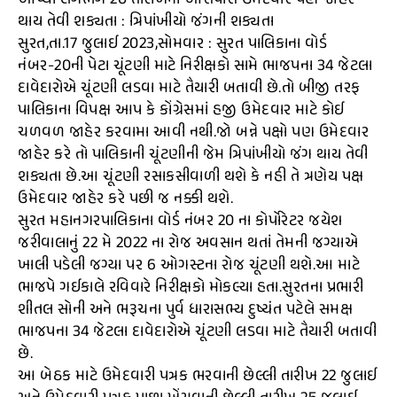
આપ્યા લગભગ 20 તારીખની આસપાસ ઉમેદવાર પણ જાહેર
થાય તેવી શક્યતા : ત્રિપાંખીયો જંગની શક્યતા
સુરત,તા.17 જુલાઈ 2023,સોમવાર : સુરત પાલિકાના વોર્ડ
નંબર-20ની પેટા ચૂંટણી માટે નિરીક્ષકો સામે ભાજપના 34 જેટલા
દાવેદારોએ ચૂંટણી લડવા માટે તૈયારી બતાવી છે.તો બીજી તરફ
પાલિકાના વિપક્ષ આપ કે કોંગ્રેસમાં હજી ઉમેદવાર માટે કોઈ
ચળવળ જાહેર કરવામા આવી નથી.જો બન્ને પક્ષો પણ ઉમેદવાર
જાહેર કરે તો પાલિકાની ચૂંટણીની જેમ ત્રિપાંખીયો જંગ થાય તેવી
શક્યતા છે.આ ચૂંટણી રસાકસીવાળી થશે કે નહી તે ત્રણેય પક્ષ
ઉમેદવાર જાહેર કરે પછી જ નક્કી થશે.
સુરત મહાનગરપાલિકાના વોર્ડ નંબર 20 ના કોર્પોરેટર જયેશ
જરીવાલાનું 22 મે 2022 ના રોજ અવસાન થતાં તેમની જગ્યાએ
ખાલી પડેલી જગ્યા પર 6 ઓગસ્ટના રોજ ચૂંટણી થશે.આ માટે
ભાજપે ગઈકાલે રવિવારે નિરીક્ષકો મોકલ્યા હતા.સુરતના પ્રભારી
શીતલ સોની અને ભરૂચના પુર્વ ધારાસભ્ય દુષ્યંત પટેલે સમક્ષ
ભાજપના 34 જેટલા દાવેદારોએ ચૂંટણી લડવા માટે તૈયારી બતાવી
છે.
આ બેઠક માટે ઉમેદવારી પત્રક ભરવાની છેલ્લી તારીખ 22 જુલાઈ