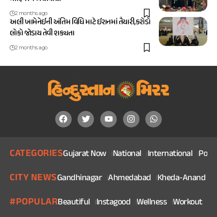
2 months ago
અલી ખામેનેઈની અંતિમ વિધિ માટે ઈરાનમાં તૈયારી,કરોડો
લોકો જોડાય તેવી શક્યતા
2 months ago
CATEGORIES
Gujarat Now
National
International
Politi
CITY NEWS
Gandhinagar
Ahmedabad
Kheda-Anand
V
#POPULAR
Beautiful
Instagood
Wellness
Workout
He