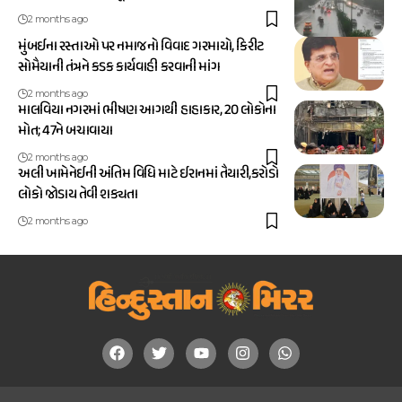
2 months ago
મુંબઈના રસ્તાઓ પર નમાજનો વિવાદ ગરમાયો, કિરીટ
સોમૈયાની તંત્રને કડક કાર્યવાહી કરવાની માંગ
2 months ago
માલવિયા નગરમાં ભીષણ આગથી હાહાકાર, 20 લોકોના
મોત; 47ને બચાવાયા
2 months ago
અલી ખામેનેઈની અંતિમ વિધિ માટે ઈરાનમાં તૈયારી,કરોડો
લોકો જોડાય તેવી શક્યતા
2 months ago