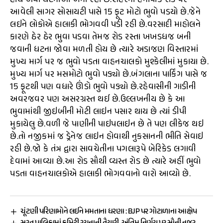
હોય એવી ઘટનાઓ બની રહી છે.શહેરના હનીપાર્ક રોડ પર
આવેલી સાગર સોસાયટી પાસે 15 ફૂટ મોટો ભુવો પડયો છે.જેને
લઇને લોકોએ હાલાકી ભોગવવી પડી રહી છે.વરસાદી માહોલને
કારણે ઠેર ઠેર ભુવા પડવા તેમજ રોડ રસ્તા ખખડધજ બની
જવાની ધટના જોવા મળતી હોય છે ત્યારે અડાજણ વિસ્તારમાં
મુખ્ય માર્ગ પર જ ભુવો પડતા વાહનચાલકો મુશ્કેલીમાં મુકાયા છે.
મુખ્ય માર્ગ પર મસમોટો ભુવો પડ્યો છે.બંગલાના પાર્કિંગ પાસે જ
15 ફૂટથી પણ વધારે ઊંડો ભુવો પડ્યો છે.રહેવાસીની ગાડીની
અવરજવર પણ અસરગ્રસ્ત થઈ છે.ઉલ્લખનીય છે કે આ
ભુવામાંથી જીઇબીની મોટી લાઇન પસાર થાય છે ત્યાં ડીપી
મુકાયેલુ છે.વળી જે પાણીની પાઇપલાઇન છે તે પણ લીકેજ થઇ
છે.તો નજીકમાં જ ડ્રેનેજ લાઇન હોવાથી નુકસાનની ભીતિ સેવાઇ
રહી છે.જો કે તંત્ર દ્વારા સાવચેતીના પગલારૂપે બેરિકેડ લગાવી
દેવામાં આવ્યા છે.આ રોડ સૌથી વ્યસ્ત રોડ છે ત્યારે અહીં ભુવો
પડતા વાહનચાલકોએ હાલાકી ભોગવવાનો વારો આવ્યો છે.
ચૂંટણી પરિણામોને લઈને મમતાના ધરણા : BJP પર ગોટાળાના આક્ષેપ