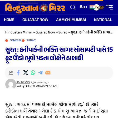
Aa
ગુજરાતી
▼
HOME
GUJARAT NOW
AAM CHI MUMBAI
NATIONAL
Hindustan Mirror
>
Gujarat Now
>
Surat
>
સુરત : હનીપાર્કની ભક્તિ સાગર સોસાયટી પાસે 15 ફૂટ ઊંડો ભૂવો પડતા લોકોને હાલાકી
GENERAL
SURAT
સુરત : હનીપાર્કની ભક્તિ સાગર સોસાયટી પાસે 15
ફૂટ ઊંડો ભૂવો પડતા લોકોને હાલાકી
HM NEWS
4 years ago
Last updated: 06/07/2022 8:53 AM
સુરત : રાજ્યમાં વરસાદી માહોલ જોવા મળી રહ્યો છે ત્યારે
કરોડોના ખર્ચે તૈયાર થયેલા રોડ ચોમાસુ આવતા જ ધોવાઈ રહ્યા