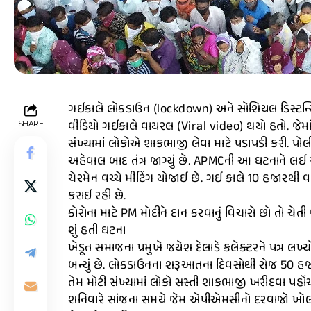
ગઈકાલે લોકડાઉન (lockdown) અને સોશિયલ ડિસ્ટન્સિંગ
વીડિયો ગઈકાલે વાયરલ (Viral video) થયો હતો. જેમા
SHARE
સંખ્યામાં લોકોએ શાકભાજી લેવા માટે પડાપડી કરી. પો
અહેવાલ બાદ તંત્ર જાગ્યું છે. APMCની આ ઘટનાને લ
ચેરમેન વચ્ચે મીટિંગ યોજાઈ છે. ગઈ કાલે 10 હજારથી વધ
કરાઈ રહી છે.
કોરોના માટે PM મોદીને દાન કરવાનું વિચારો છો તો ચેતી
શું હતી ઘટના
ખેડૂત સમાજના પ્રમુખે જયેશ દેલાડે કલેક્ટરને પત્ર લખ
બન્યું છે. લોકડાઉનના શરૂઆતના દિવસોથી રોજ 50 હજ
તેમ મોટી સંખ્યામાં લોકો સસ્તી શાકભાજી ખરીદવા પહોંચ
શનિવારે સાંજના સમયે જેમ એપીએમસીનો દરવાજો ખોલાયો 