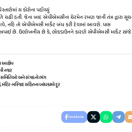
તારોમાં ય કોરોના પહોંચ્યું
 ચઢી હતી. જેના બાદ એપીએમસીના ચેરમેન રમણ જાની તંત્ર દ્વારા સૂચ
વે, નહિ તો એપીએમસી માર્કેટ બંધ કરી દેવામાં આવશે. પાસ
 અપાઈ છે. ઉલ્લેખનીય છે કે, લોકડાઉનને કારણે એપીએમસી માર્કેટ સાંજે
ા આક્ષેપ
ૌની નજર
ામ સમિતિઓ અને સંગઠનો ભંગ
ી, મંદિર-મસ્જિદ સહિતના બાંધકામો દૂર
Facebook