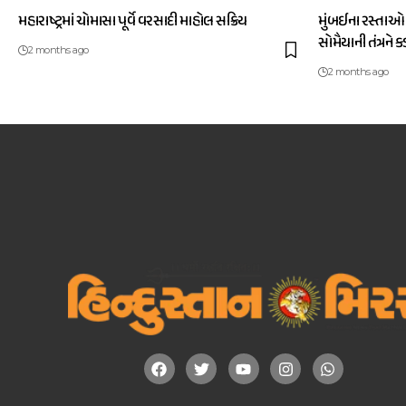
મહારાષ્ટ્રમાં ચોમાસા પૂર્વે વરસાદી માહોલ સક્રિય
મુંબઈના રસ્તાઓ
સોમૈયાની તંત્રને 
2 months ago
2 months ago