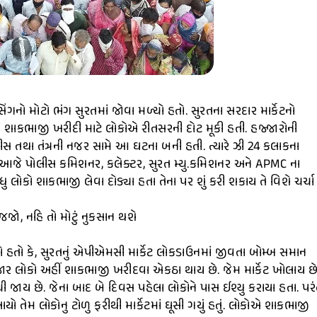
નો મોટો ભંગ સુરતમાં જોવા મળ્યો હતો. સુરતના સરદાર માર્કેટનો
ં શાકભાજી ખરીદી માટે લોકોએ રીતસરની દોટ મૂકી હતી. હજ્જારોની
લીસ તથા તંત્રની નજર સામે આ ઘટના બની હતી. ત્યારે ઝી 24 કલાકના
ઈ આજે પોલીસ કમિશનર, કલેક્ટર, સુરત મ્યુ.કમિશનર અને APMC ના
ુ લોકો શાકભાજી લેવા દોડ્યા હતા તેના પર શું કરી શકાય તે વિશે ચર્ચા
 જજો, નહિ તો મોટું નુકસાન થશે
્યો હતો કે, સુરતનું એપીએમસી માર્કેટ લોકડાઉનમાં જીવતા બોમ્બ સમાન
ાર લોકો અહીં શાકભાજી ખરીદવા એકઠા થાય છે. જેમ માર્કેટ ખોલાય છ
ી જાય છે. જેના બાદ બે દિવસ પહેલા લોકોને પાસ ઈશ્યુ કરાયા હતા. પરં
તેમ લોકોનુ ટોળુ ફરીથી માર્કેટમાં ઘૂસી ગયું હતું. લોકોએ શાકભાજી