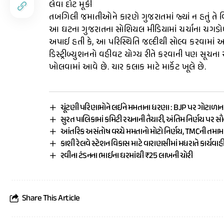
લેવા દોટ મૂકી
તબગિલી જમાતીઓને કારણે ગુજરાતમાં જ્યાં ન હતું તે વિસ્
આ ઘટના ગુજરાતના સોશિયલ મીડિયામાં ચર્ચાના ચગડોળે
અપાઈ હતી કે, આ પરિસ્થિતિ જલ્દીથી સોલ્વ કરવામાં આ
ડિસ્ટ્રીબ્યુશનનો વહીવટ યોગ્ય રીતે કરવાની પણ સૂચના
ખોલવામાં આવે છે. ચાર કલાક માટે માર્કેટ ખૂલે છે.
ચૂંટણી પરિણામોને લઈને મમતાના ધરણા : BJP પર ગોટાળાન
સુરત પાલિકામાં કમિટી રચનાની તૈયારી, અંતિમ નિર્ણય પર સ
આંતરિક અસંતોષ વચ્ચે મમતાનો મોટો નિર્ણય, TMCની તમ
કાશી રેલવે સ્ટેશન વિકાસ માટે વારાણસીમાં મધરાતે કાર્યવાહ
રવીના ટંડનના ભાઈના ઘરમાંથી ₹25 લાખની ચોરી
Share This Article