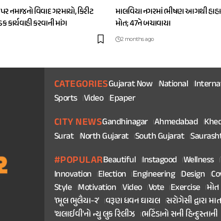
 પર નમાજનો વિવાદ ગરમાયો, કિરીટ
માલવિયા નગરમાં ભીષણ આગથી હાહાક
કડક કાર્યવાહી કરવાની માંગ
મોત; 47ને બચાવાયા
2 months ago
CATEGORIES
Gujarat Now
National
Interna
Sports
Video
Epaper
CITY NEWS
Gandhinagar
Ahmedabad
Khe
Surat
North Gujarat
South Gujarat
Saurash
#POPULAR
Beautiful
Instagood
Wellness
Innovation
Election
Engineering
Design
Co
Style
Motivation
Video
Vote
Exercise
મોત
'ભૂલ ભુલૈયા-૨'
વરૂણ ધવન ઘાયલ
સરોગેસી દ્વારા મા
'થલાઈવી'નો ન્યુ લુક રિલીઝ
ભટિંડાનો સની હિન્દુસ્તાની