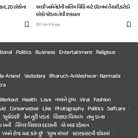
ાર, 20 લોકોના
અલી ખામેનેઈની અંતિમ વિધિ માટે ઈરાનમાં તૈયારી,કરોડો
લોકો જોડાય તેવી શક્યતા
2 months ago
tional
Politics
Business
Entertainment
Religious
da-Anand
Vadodara
Bharuch-Ankleshwar- Narmada
tra
Workout
Health
Love
નમસ્તે ટ્રમ્પ
Viral
Fashion
vid
Conservative
Like
Photography
Politics
Selfcare
'સૂર્યવંશી'
ક્રેન તૂટી પડતાં
શિક્ષણ વિભાગ
તબુ ડાન્સ
તા બની
સિંગર વિશાલ દદલાની
એ આર રહેમાન
'તમને રોજ યાદ કરું છું'
'શુભ મંગલ'
સ્ટારકાસ્ટની શોધમાં