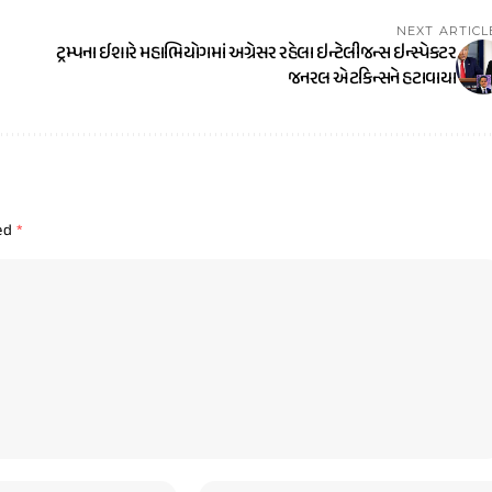
NEXT ARTICL
ટ્રમ્પના ઈશારે મહાભિયોગમાં અગ્રેસર રહેલા ઇન્ટેલીજન્સ ઇન્સ્પેકટર
જનરલ એટકિન્સને હટાવાયા
ked
*