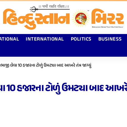
ATIONAL
INTERNATIONAL
POLITICS
BUSINESS
કભાજી લેવા 10 હજારના ટોળું ઉમટ્યા બાદ આખરે તંત્ર જાગ્યું
ા 10 હજારના ટોળું ઉમટ્યા બાદ આખરે તં