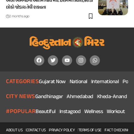
અલી ખામેનેઈની અંતિમ વિધિ માટે ઈરાનમાં તૈયારી,કરોડો
લોકો જોડાય તેવી શક્યતા
2 months ago
CATEGORIES
Gujarat Now
National
International
Politi
CITY NEWS
Gandhinagar
Ahmedabad
Kheda-Anand
V
#POPULAR
Beautiful
Instagood
Wellness
Workout
He
ABOUT US
CONTACT US
PRIVACY POLICY
TERMS OF USE
FACT CHECKING P