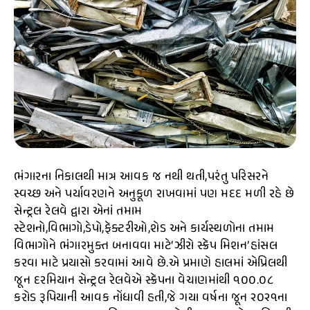
ભંગારના નિકાલથી માત્ર આવક જ નથી થતી,પરંતુ પરિસરને
સ્વચ્છ અને પર્યાવરણને અનુકૂળ રાખવામાં પણ મદદ મળી રહે છે
સેન્ટ્રલ રેલવે દ્વારા એનાં તમામ
સ્ટેશનો,વિભાગો,ડેપો,ફૅક્ટરીઓ,શેડ અને કાર્યસ્થળોના તમામ
વિભાગોને ભંગારમુક્ત બનાવવા માટે‘ઝીરો સ્ક્રૅપ મિશન’હાંસલ
કરવા માટે પ્રયાસો કરવામાં આવે છે.એ પ્રમાણે હાલમાં એપ્રિલથી
જૂન દરમિયાન સેન્ટ્રલ રેલવેએ સ્ક્રૅપના વેચાણમાંથી ૧૦૦.૦૮
કરોડ રૂપિયાની આવક નોંધાવી હતી,જે ગયા વર્ષના જૂન ૨૦૨૧ના