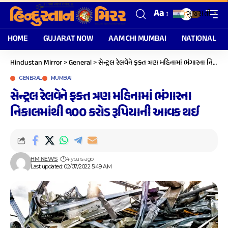
Aa
ગુજરાતી
▼
HOME
GUJARAT NOW
AAM CHI MUMBAI
NATIONAL
Hindustan Mirror
>
General
>
સેન્ટ્રલ રેલવેને ફક્ત ત્રણ મહિનામાં ભંગારના નિકાલમાંથી ૧૦૦ કરોડ રૂપિયાની આવક થઈ
GENERAL
MUMBAI
સેન્ટ્રલ રેલવેને ફક્ત ત્રણ મહિનામાં ભંગારના
નિકાલમાંથી ૧૦૦ કરોડ રૂપિયાની આવક થઈ
HM NEWS
4 years ago
Last updated: 02/07/2022 5:49 AM