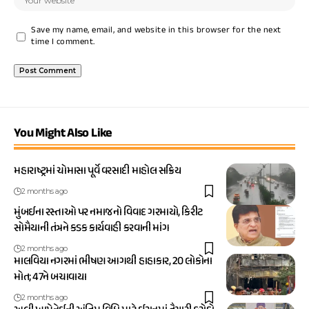
Save my name, email, and website in this browser for the next
time I comment.
You Might Also Like
મહારાષ્ટ્રમાં ચોમાસા પૂર્વે વરસાદી માહોલ સક્રિય
2 months ago
મુંબઈના રસ્તાઓ પર નમાજનો વિવાદ ગરમાયો, કિરીટ
સોમૈયાની તંત્રને કડક કાર્યવાહી કરવાની માંગ
2 months ago
માલવિયા નગરમાં ભીષણ આગથી હાહાકાર, 20 લોકોના
મોત; 47ને બચાવાયા
2 months ago