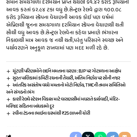
સમાન સમયગાળા દરમિયાન પ્રાપ્ત થયેલી ૬૧.૪૨ કરોડ રૂપિયાની
આવક કરતાં ૬૨.૯૪ ટકા વધુ છે.સેન્ટ્રલ રેલવે દ્વારા ૧૦૦.૦૮
કરોડ રૂપિયાના સ્ક્રૅપના વેચાણની આવક કોઈ પણ વર્ષમાં
એપ્રિલથી જૂનના સમયગાળા દરમિયાન સ્ક્રૅપના વેચાણથી થતી
સૌથી વધુ આવક છે.સેન્ટ્રલ રેલવેના કહેવા પ્રમાણે ભંગારના
નિકાલથી માત્ર આવક જ નથી થતી,પરંતુ પરિસરને સ્વચ્છ અને
પર્યાવરણને અનુકૂળ રાખવામાં પણ મદદ મળી રહે છે.
ચૂંટણી પરિણામોને લઈને મમતાના ધરણા : BJP પર ગોટાળાના આક્ષેપ
સુરત પાલિકામાં કમિટી રચનાની તૈયારી, અંતિમ નિર્ણય પર સૌની નજર
આંતરિક અસંતોષ વચ્ચે મમતાનો મોટો નિર્ણય, TMCની તમામ સમિતિઓ
અને સંગઠનો ભંગ
કાશી રેલવે સ્ટેશન વિકાસ માટે વારાણસીમાં મધરાતે કાર્યવાહી, મંદિર-
મસ્જિદ સહિતના બાંધકામો દૂર
રવીના ટંડનના ભાઈના ઘરમાંથી ₹25 લાખની ચોરી