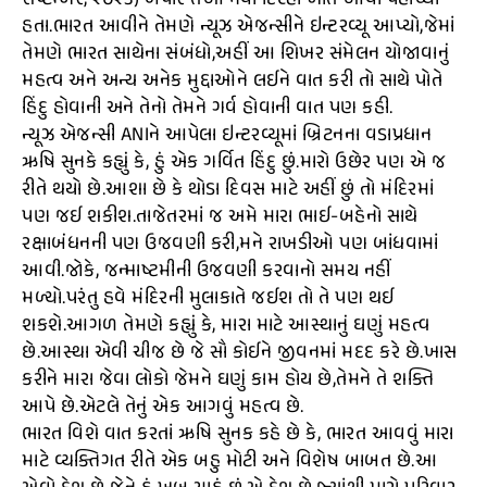
સપ્ટેમ્બર, ૨૦૨૩) બપોરે તેઓ નવી દિલ્હી ખાતે આવી પહોંચ્યા
હતા.ભારત આવીને તેમણે ન્યૂઝ એજન્સીને ઇન્ટરવ્યૂ આપ્યો,જેમાં
તેમણે ભારત સાથેના સંબંધો,અહીં આ શિખર સંમેલન યોજાવાનું
મહત્વ અને અન્ય અનેક મુદ્દાઓને લઈને વાત કરી તો સાથે પોતે
હિંદુ હોવાની અને તેનો તેમને ગર્વ હોવાની વાત પણ કહી.
ન્યૂઝ એજન્સી ANIને આપેલા ઇન્ટરવ્યૂમાં બ્રિટનના વડાપ્રધાન
ઋષિ સુનકે કહ્યું કે, હું એક ગર્વિત હિંદુ છું.મારો ઉછેર પણ એ જ
રીતે થયો છે.આશા છે કે થોડા દિવસ માટે અહીં છું તો મંદિરમાં
પણ જઈ શકીશ.તાજેતરમાં જ અમે મારા ભાઈ-બહેનો સાથે
રક્ષાબંધનની પણ ઉજવણી કરી,મને રાખડીઓ પણ બાંધવામાં
આવી.જોકે, જન્માષ્ટમીની ઉજવણી કરવાનો સમય નહીં
મળ્યો.પરંતુ હવે મંદિરની મુલાકાતે જઈશ તો તે પણ થઈ
શકશે.આગળ તેમણે કહ્યું કે, મારા માટે આસ્થાનું ઘણું મહત્વ
છે.આસ્થા એવી ચીજ છે જે સૌ કોઈને જીવનમાં મદદ કરે છે.ખાસ
કરીને મારા જેવા લોકો જેમને ઘણું કામ હોય છે,તેમને તે શક્તિ
આપે છે.એટલે તેનું એક આગવું મહત્વ છે.
ભારત વિશે વાત કરતાં ઋષિ સુનક કહે છે કે, ભારત આવવું મારા
માટે વ્યક્તિગત રીતે એક બહુ મોટી અને વિશેષ બાબત છે.આ