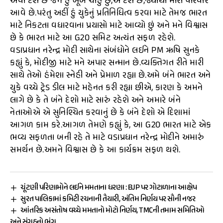
એવો દેશ છે જેને હું ખૂબ ચાહું છું,એ દેશ છે,જ્યાંથી મારો પરિવાર
આવે છે.પરંતુ અહીં હું યુકેનું પ્રતિનિધિત્વ કરવા માટે તેમજ ભારત
માટે નિકટતા વધારવાના પ્રયાસો માટે આવ્યો છું અને મને વિશ્વાસ
છે કે ભારત માટે આ G20 સમિટ અત્યંત સફળ રહેશે.
વડાપ્રધાન નરેન્દ્ર મોદી સાથેના સંબંધોને લઈને PM ઋષિ સુનકે
કહ્યું કે, મોદીજી માટે મને અપાર સન્માન છે.વ્યક્તિગત રીતે મારી
સાથે તેઓ હંમેશા સ્નેહી અને પ્રેમાળ રહ્યા છે.અમે બંને ભારત અને
યુકે વચ્ચે ટ્રેડ ડીલ માટે મહેનત કરી રહ્યા છીએ, કારણ કે અમને
લાગે છે કે તે બંને દેશો માટે સારું રહેશે અને અમારે બંને
નેતાઓએ એ સુનિશ્ચિત કરવાનું છે કે બંને દેશો એ દિશામાં
આગળ કામ કરે.આગળ તેમણે કહ્યું કે, આ G20 ભારત માટે એક
ભવ્ય સફળતા બની રહે તે માટે વડાપ્રધાન નરેન્દ્ર મોદીને અમારું
સમર્થન છે.અમને વિશ્વાસ છે કે આ કાર્યક્રમ સફળ થશે.
ચૂંટણી પરિણામોને લઈને મમતાના ધરણા : BJP પર ગોટાળાના આક્ષેપ
સુરત પાલિકામાં કમિટી રચનાની તૈયારી, અંતિમ નિર્ણય પર સૌની નજર
આંતરિક અસંતોષ વચ્ચે મમતાનો મોટો નિર્ણય, TMCની તમામ સમિતિઓ
અને સંગઠનો ભંગ