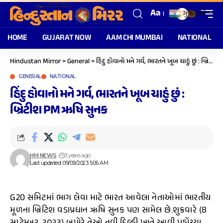
Aa
ગુજરાતી
▼
HOME
GUJARAT NOW
AAM CHI MUMBAI
NATIONAL
Hindustan Mirror
>
General
>
હિંદુ હોવાનો મને ગર્વ, ભારતને ખૂબ ચાહું છું : બ્રિટીશ PM ઋષિ સુનક
GENERAL
NATIONAL
હિંદુ હોવાનો મને ગર્વ, ભારતને ખૂબ ચાહું છું :
બ્રિટીશ PM ઋષિ સુનક
HM NEWS
3 years ago
Last updated: 09/09/2023 5:06 AM
G20 સમિટમાં ભાગ લેવા માટે ભારત આવેલા નેતાઓમાં ભારતીય
મૂળના બ્રિટિશ વડાપ્રધાન ઋષિ સુનક પણ સામેલ છે.શુક્રવારે (8