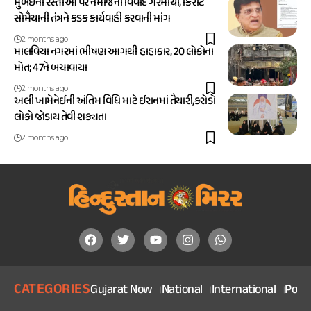
મુંબઈના રસ્તાઓ પર નમાજનો વિવાદ ગરમાયો, કિરીટ
સોમૈયાની તંત્રને કડક કાર્યવાહી કરવાની માંગ
2 months ago
માલવિયા નગરમાં ભીષણ આગથી હાહાકાર, 20 લોકોના
મોત; 47ને બચાવાયા
2 months ago
અલી ખામેનેઈની અંતિમ વિધિ માટે ઈરાનમાં તૈયારી,કરોડો
લોકો જોડાય તેવી શક્યતા
2 months ago
CATEGORIES
Gujarat Now
National
International
Politi