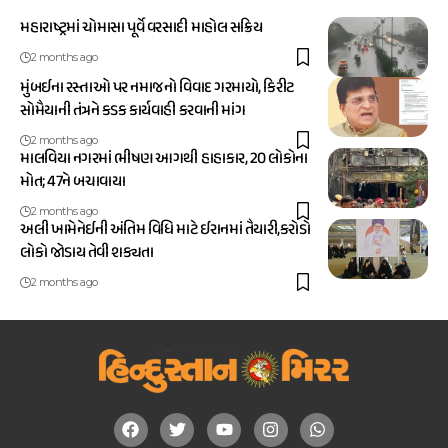
મહારાષ્ટ્રમાં ચોમાસા પૂર્વે વરસાદી માહોલ સક્રિય
2 months ago
મુંબઈના રસ્તાઓ પર નમાજનો વિવાદ ગરમાયો, કિરીટ
સોમૈયાની તંત્રને કડક કાર્યવાહી કરવાની માંગ
2 months ago
માલવિયા નગરમાં ભીષણ આગથી હાહાકાર, 20 લોકોના
મોત; 47ને બચાવાયા
2 months ago
અલી ખામેનેઈની અંતિમ વિધિ માટે ઈરાનમાં તૈયારી,કરોડો
લોકો જોડાય તેવી શક્યતા
2 months ago