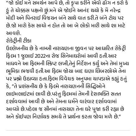
“જો કોઈ મને સમર્થન આપે છે, તો કૃપા કરીને એવો ઢોંગ ન કરો કે
હું તે ચોક્કસ પક્ષનો છું.મને એ જોઈને આનંદ થયો કે મેં નરેન્દ્ર
મોદી અને પિનરાઈ વિજયન બંને સાથે વાત કરી.તે બંને ટોચ પર
છે.જો મારો કેસ સાચો ન હોત તો આ બે લોકો મારી સાથે શા માટે
આવશે.
રોકેટ્રીની ટીકા
ઉલ્લેખનીય છે કે નામ્બી નારાયણના જીવન પર આધારિત રોકેટ્રી
ફિલ્મ 1 જુલાઈ 2022ના રોજ સિનેમાઘરોમાં આવી હતી.આર
માધવને આ ફિલ્મની સ્ક્રિપ્ટ લખી,તેનું નિર્દેશન કર્યું અને તેમાં મુખ્ય
ભૂમિકા ભજવી હતી.આ ફિલ્મ જોયા બાદ ઘણા લિબરલોએ તેના
પર પ્રશ્નો ઉઠાવ્યા હતા.ફિલ્મ વિવેચક અનુપમા ચાપડાએ કહ્યું હતું
કે, “તે પ્રશંસનીય છે કે ફિલ્મે નારાયણનની સિદ્ધિઓને
લાઇમલાઇટમાં લાવી છે.પરંતુ ફિલ્મમાં તેમની દેશભક્તિ સતત
દર્શાવવામાં આવી છે અને તેમના ધર્મને વારંવાર દર્શાવવામાં
આવ્યો છે.પહેલા જ સીનમાં નારાયણ તેના ઘરે પૂજા કરી રહ્યા છે
અને કોઈપણ નિર્ણાયક સમયે તે પ્રાર્થના કરતા જોવા મળે છે.”