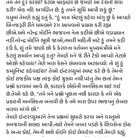
તમે તેને દૂર કરશો? કેટલા બ્રાહ્મણો છે જેમણે આ દેશની સેવા
કરી? એક નહિ અગણિત છે. હું તમને સૂચિ આપી શકું છું.”
વધુમાં તેમણે કહ્યું હતું કે, “હું માત્ર એટલું કહેવા માંગુ છું કે આપણે
બિનજરૂરી રીતે મામલાને રંગ આપવાનો પ્રયાસ કરી રહ્યા
છીએ.અમે નરેન્દ્ર મોદીને ભાજપના નેતા કહીએ છીએ વડાપ્રધાન
નહીં.નરેન્દ્ર મોદીને ભૂલી જાઓ,તમારી માહિતી માટે હું તમને કહી
દઉં કે, શું તમે જાણો છો કે કેરળના વર્તમાન મુખ્યમંત્રીએ મને
કેટલું સમર્થન આપ્યું હતું? તેમણે મને જે રીતે ટેકો આપ્યો તેટલો
ઓછો કહેવાય? તેણે મારા કેસને લંબાવતા અટકાવ્યો. તો શું હું
કમ્યુનિષ્ટ કહેવાઈશ? તેઓ ઈન્ટરવ્યુમાં સ્પષ્ટ કરે છે કે તેમનો
કોઈ રાજકીય પક્ષ તરફ કોઈ ઝુકાવ નથી.પરંતુ તેમ છતાં તેમન
પ્રશ્નો કરવામાં આવે છે, કારણકે લોકોની માનસિકતા થઇ ગઈ
છે.તેઓ કહે છે, “તમે મને પ્રશ્નો પૂછતા નથી કારણ કે તમે એક
પ્રકારની માનસિકતા બનાવી છે કે તમે મારા ઉપર ભાજપનું લેબલ
મારવા માંગો છો.”
તેમણે ઇન્ટરવ્યુઅરને તેના પ્રશ્નમાં સુધારો કરવા અને વસ્તુઓ
સમજવાની સલાહ આપી.ત્યારે તેમને ખબર પડશે કે શિવસેના હોય
કે અન્ય કોઈ, તેમની સાથે કોઈને કોઈ લેવાદેવા નથી.તેમણે કહ્યું,