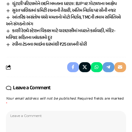
ચૂંટણી પરિણામોને લઈને મમતાના ધરણા : BJP પર ગોટાળાના આક્ષેપ
સુરત પાલિકામાં કમિટી રચનાની તૈયારી, અંતિમ નિર્ણય પર સૌની નજર
આંતરિક અસંતોષ વચ્ચે મમતાનો મોટો નિર્ણય, TMCની તમામ સમિતિઓ
અને સંગઠનો ભંગ
કાશી રેલવે સ્ટેશન વિકાસ માટે વારાણસીમાં મધરાતે કાર્યવાહી, મંદિર-
મસ્જિદ સહિતના બાંધકામો દૂર
રવીના ટંડનના ભાઈના ઘરમાંથી ₹25 લાખની ચોરી
Leave a Comment
Your email address will not be published.
Required fields are marked
*