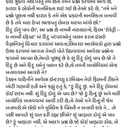
કોઈ ઝુકાવ નથી.પરંતુ તેમ છતાં તેમન પ્રશ્નો કરવામાં આવે છે,
કારણ કે લોકોની માનસિકતા થઇ ગઈ છે.તેઓ કહે છે, “તમે મને
પ્રશ્નો પૂછતા નથી કારણ કે તમે એક પ્રકારની માનસિકતા બનાવી
છે કે તમે મારા ઉપર ભાજપનું લેબલ મારવા માંગો છો.”
હિંદુ હોવું પાપ છે?, આ પ્રશ્ન છે નામ્બી નારાયણનો, ફિલ્મ ‘રોકેટ્રી –
ધ નામ્બી ઇફેક્ટ’ માં હિંદુ પરંપરાઓનું પાલન કરતા ઇસરો
વૈજ્ઞાનિકનું ચિત્રણ કરવામાં આવતા,લિબરલ આલોચકો દ્વારા પ્રશ્નો
ઉભા કરવામાં આવતા તેમણે પોતે ઉઠાવવામાં આવેલા પ્રશ્નોના
જવાબો આપ્યા છે,તેમણે પૂછ્યું છે કે શું હિંદુ હોવું પાપ છે.જો તે
હિંદુ છે અને હિંદુ ધર્મનું પાલન કરે છે,તો તમની બાયોપિકમાં એજ
બતાવવામાં આવશે ને?
ડેક્કન વાહિનીને આપેલા ઈન્ટરવ્યુ દરમિયાન તેણે ફિલ્મની ટીકાને
ખોટી ગણાવી હતી અને કહ્યું હતું કે, “હું હિંદુ છું. મને હિંદુ હોવામાં
કોઈ શરમ નથી. શું હિંદુ હોવું એ પાપ છે? જો હું હિન્દુ છું અને મારી
બાયોપિક બતાવવામાં આવી રહી છે,તો તેઓ મને હિન્દુની જેમ
બતાવશે.એ લોકો મને મુસ્લિમ કે ખ્રિસ્તી ન બતાવી શકે ને…. તો
પછી આપણે શું વાત કરી રહ્યા છીએ? શું બ્રાહ્મણ હોવું એ પાપ
છે? હું બ્રાહ્મણ નથી, એ અલગ પ્રશ્ન છે.જો કોઈ બ્રાહ્મણ હોય, તો