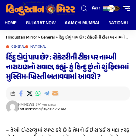
Aa
ગુજરાતી
▼
HOME
GUJARAT NOW
AAM CHI MUMBAI
NATIONAL
Hindustan Mirror
>
General
>
હિંદુ હોવું પાપ છે? : રોકેટરીની ટીકા પર નામ્બી નારાયણનો સવાલ, કહ્યું- હું હિન્દુ છું તો શું ફિલ્મમાં મુસ્લિમ-ખ્રિસ્તી બતાવવામાં આવશે ?
GENERAL
NATIONAL
હિંદુ હોવું પાપ છે? : રોકેટરીની ટીકા પર નામ્બી
નારાયણનો સવાલ, કહ્યું- હું હિન્દુ છું તો શું ફિલ્મમાં
મુસ્લિમ-ખ્રિસ્તી બતાવવામાં આવશે ?
HM NEWS
4 years ago
Last updated: 20/07/2022 7:52 AM
– તેઓ ઈન્ટરવ્યુમાં સ્પષ્ટ કરે છે કે તેમનો કોઈ રાજકીય પક્ષ તરફ