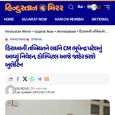
Aa
ગુજરાતી
▼
HOME
GUJARAT NOW
AAM CHI MUMBAI
NATIONAL
Hindustan Mirror
>
Gujarat Now
>
Ahmedabad
>
હિરાબાની તબિયતને લઈને CM ભૂપેન્દ્ર પટેલનું આવ્યું નિવેદન, હોસ્પિટલ આજે જાહેર કરશે બુલેટિન
AHMEDABAD
GENERAL
હિરાબાની તબિયતને લઈને CM ભૂપેન્દ્ર પટેલનું
આવ્યું નિવેદન, હોસ્પિટલ આજે જાહેર કરશે
બુલેટિન
HM NEWS
4 years ago
Last updated: 29/12/2022 5:31 AM