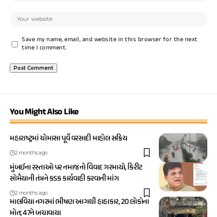
Save my name, email, and website in this browser for the next
time I comment.
You Might Also Like
મહારાષ્ટ્રમાં ચોમાસા પૂર્વે વરસાદી માહોલ સક્રિય
2 months ago
મુંબઈના રસ્તાઓ પર નમાજનો વિવાદ ગરમાયો, કિરીટ
સોમૈયાની તંત્રને કડક કાર્યવાહી કરવાની માંગ
2 months ago
માલવિયા નગરમાં ભીષણ આગથી હાહાકાર, 20 લોકોના
મોત; 47ને બચાવાયા