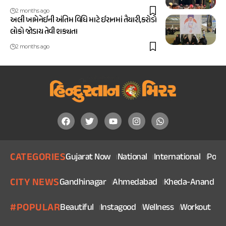
2 months ago
અલી ખામેનેઈની અંતિમ વિધિ માટે ઈરાનમાં તૈયારી,કરોડો
લોકો જોડાય તેવી શક્યતા
2 months ago
CATEGORIES
Gujarat Now
National
International
Politi
CITY NEWS
Gandhinagar
Ahmedabad
Kheda-Anand
V
#POPULAR
Beautiful
Instagood
Wellness
Workout
He