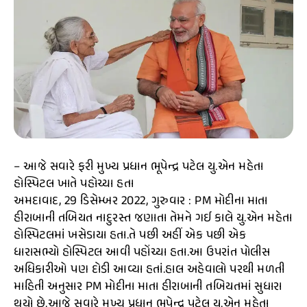
– આજે સવારે ફરી મુખ્ય પ્રધાન ભૂપેન્દ્ર પટેલ યુ.એન મહેતા
હોસ્પિટલ ખાતે પહોચ્યા હતા
અમદાવાદ, 29 ડિસેમ્બર 2022, ગુરુવાર : PM મોદીના માતા
હીરાબાની તબિયત નાદુરસ્ત જણાતા તેમને ગઈ કાલે યુ.એન મહેતા
હોસ્પિટલમાં ખસેડાયા હતા.તે પછી અહીં એક પછી એક
ધારાસભ્યો હોસ્પિટલ આવી પહોંચ્યા હતા.આ ઉપરાંત પોલીસ
અધિકારીઓ પણ દોડી આવ્યા હતાં.હાલ અહેવાલો પરથી મળતી
માહિતી અનુસાર PM મોદીના માતા હીરાબાની તબિયતમાં સુધારા
થયો છે.આજે સવારે મુખ્ય પ્રધાન ભૂપેન્દ્ર પટેલ યુ.એન મહેતા