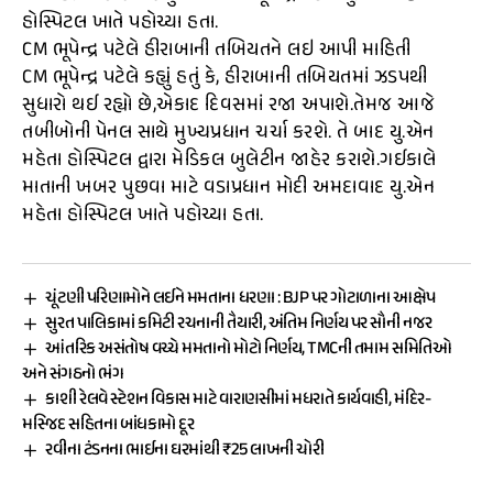
હોસ્પિટલ ખાતે પહોચ્યા હતા.
CM ભૂપેન્દ્ર પટેલે હીરાબાની તબિયતને લઇ આપી માહિતી
CM ભૂપેન્દ્ર પટેલે કહ્યું હતું કે, હીરાબાની તબિયતમાં ઝડપથી
સુધારો થઈ રહ્યો છે,એકાદ દિવસમાં રજા અપાશે.તેમજ આજે
તબીબોની પેનલ સાથે મુખ્યપ્રધાન ચર્ચા કરશે. તે બાદ યુ.એન
મહેતા હોસ્પિટલ દ્વારા મેડિકલ બુલેટીન જાહેર કરાશે.ગઈકાલે
માતાની ખબર પુછવા માટે વડાપ્રધાન મોદી અમદાવાદ યુ.એન
મહેતા હોસ્પિટલ ખાતે પહોચ્યા હતા.
ચૂંટણી પરિણામોને લઈને મમતાના ધરણા : BJP પર ગોટાળાના આક્ષેપ
સુરત પાલિકામાં કમિટી રચનાની તૈયારી, અંતિમ નિર્ણય પર સૌની નજર
આંતરિક અસંતોષ વચ્ચે મમતાનો મોટો નિર્ણય, TMCની તમામ સમિતિઓ
અને સંગઠનો ભંગ
કાશી રેલવે સ્ટેશન વિકાસ માટે વારાણસીમાં મધરાતે કાર્યવાહી, મંદિર-
મસ્જિદ સહિતના બાંધકામો દૂર
રવીના ટંડનના ભાઈના ઘરમાંથી ₹25 લાખની ચોરી