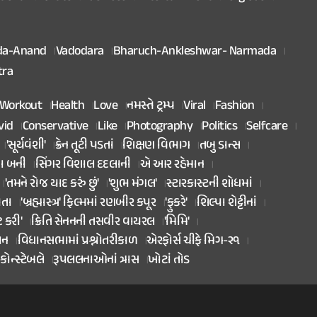
da-Anand
Vadodara
Bharuch-Ankleshwar- Narmada
tra
Workout
Health
Love
નમસ્તે ટ્રમ્પ
Viral
Fashion
vid
Conservative
Like
Photography
Politics
Selfcare
'સૂર્યવંશી'
ક્રેન તૂટી પડતાં
શિક્ષણ વિભાગ
તબુ ડાન્સ
તા બની
સિંગર વિશાલ દદલાની
એ આર રહેમાન
'તમને રોજ યાદ કરું છું'
'શુભ મંગલ'
સ્ટારકાસ્ટની શોધમાં
િતા
'બ્રહ્માસ્ત્ર' ફિલ્મમાં રણબીર કપૂર
'ફુકરે'
શિલ્પા શેટ્ટીનાં
ટ કરી'
ક્રિતિ સેનનની તસવીર વાયરલ
'મિમિ'
ાન
વિધાનસભામાં પ્રશ્નોતરીકાળ
એરફોર્સ ચીફે મિગ-૨૧
કોન્સ્ટેબલે
રૂપલલનાઓનાં ત્રાસ
ખોટાં તોડ