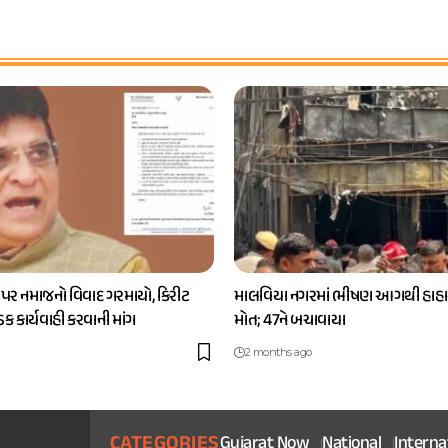
 પર નમાજનો વિવાદ ગરમાયો, કિરીટ
માલવિયા નગરમાં ભીષણ આગથી હાહાક
કડક કાર્યવાહી કરવાની માંગ
મોત; 47ને બચાવાયા
2 months ago
CATEGORIES
Gujarat Now
National
Interna