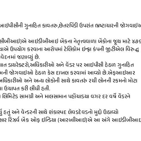
ર આઇપીસીની ગુનાહિત કાવતરુ,છેતરપિંડી ઉપરાંત ભ્રષ્ટાચારની જોગવા
ગેશન (સીબીઆઇ)એ આઇડીબીઆઇ બેંકના નેતૃત્ત્વવાળા બેંકોના જૂથ માટે ૪
્યાએ ઉપયોગ કરવાના આરોપમાં ટેલિકોમ ઇન્ફ્રા કંપની જીટીએલ વિરુદ્ધ
માં જણાવ્યું છે.
ાત ડાયરેક્ટરો,અધિકારીઓ અને વેંડર પર આઇપીસી હેઠળ ગુનાહિત
ધિનિયમની જોગવાઇઓ હેઠળ કેસ દાખલ કરવામાં આવ્યો છે.એફઆઇઆર
ક અધિકારીઓ અને અન્ય લોકોની સાથે કાવતરું રચી લોનની રકમનો મોટા
વા ઉચાપત કરી લીધી હતી.
િટેડ સામગ્રી અને માલસામાન પહોંચાડયા વગર દર વર્ષે વેંડરને
ું અને વેન્ડરની સાથે શંકાસ્પદ લેવડદેવડનો મુદ્દો ઉઠાવ્યો
નુસાર રિઝર્વ બેંક ઓફ ઇન્ડિયા (આરબાીઆઇ)એ આ અંગે આઇડીબીઆ