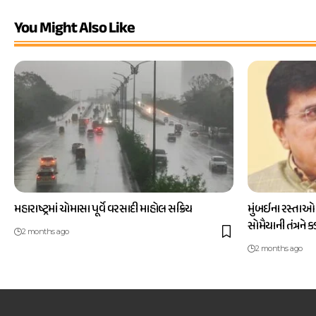
You Might Also Like
મહારાષ્ટ્રમાં ચોમાસા પૂર્વે વરસાદી માહોલ સક્રિય
મુંબઈના રસ્તાઓ
સોમૈયાની તંત્રને 
2 months ago
2 months ago