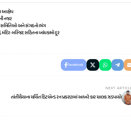
ા આક્ષેપ
ૌની નજર
ામ સમિતિઓ અને સંગઠનો ભંગ
ી, મંદિર-મસ્જિદ સહિતના બાંધકામો દૂર
Facebook
NEXT ARTICL
તાંતીથૈયાના ચર્ચિત હિટએન્ડ રન પ્રકરણમાં આખરે કાર ચાલક ઝડપાયો