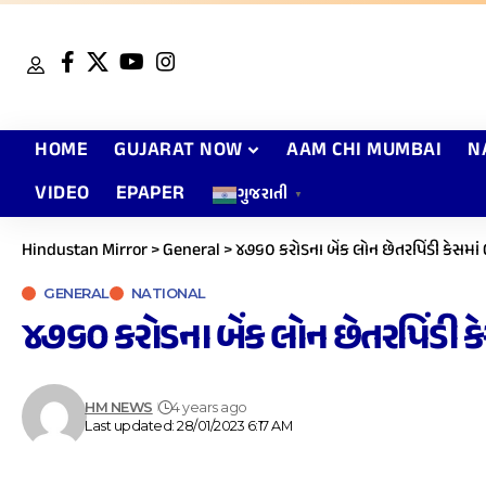
HOME
GUJARAT NOW
AAM CHI MUMBAI
N
VIDEO
EPAPER
ગુજરાતી
▼
Hindustan Mirror
>
General
>
૪૭૬૦ કરોડના બેંક લોન છેતરપિંડી કેસમાં
GENERAL
NATIONAL
૪૭૬૦ કરોડના બેંક લોન છેતરપિંડી ક
HM NEWS
4 years ago
Last updated: 28/01/2023 6:17 AM