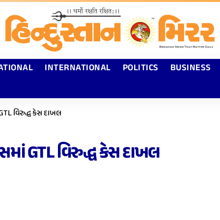
ATIONAL
INTERNATIONAL
POLITICS
BUSINESS
 GTL વિરુદ્ધ કેસ દાખલ
ેસમાં GTL વિરુદ્ધ કેસ દાખલ