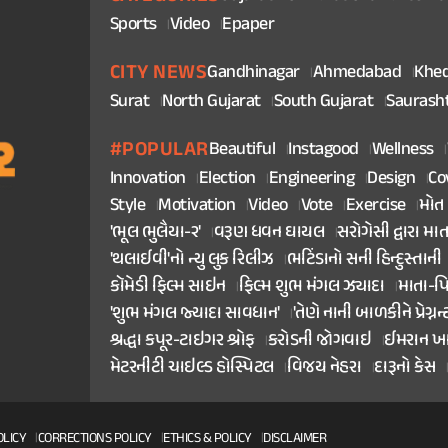
Sports
Video
Epaper
CITY NEWS
Gandhinagar
Ahmedabad
Khe
Surat
North Gujarat
South Gujarat
Saurash
#POPULAR
Beautiful
Instagood
Wellness
Innovation
Election
Engineering
Design
Co
Style
Motivation
Video
Vote
Exercise
મોત
'ભૂલ ભુલૈયા-૨'
વરૂણ ધવન ઘાયલ
સરોગેસી દ્વારા મા
'થલાઈવી'નો ન્યુ લુક રિલીઝ
ભટિંડાનો સની હિન્દુસ્તાની
કૉમેડી ફિલ્મ સાઇન
ફિલ્મ શુભ મંગલ ઝ્યાદા
માતા-પ
'શુભ મંગલ જ્યાદા સાવધાન'
'તેણે નાની બાળકીને પ્રેગ્નન્
શ્રદ્ધા કપૂર-ટાઇગર શ્રોફ
કરોડની જોગવાઇ
ઈમરાન ખ
મેટરનીટી ચાઇલ્ડ હોસ્પિટલ
વિજય નેહરા
દારૂનો કેસ
OLICY
CORRECTIONS POLICY
ETHICS & POLICY
DISCLAIMER