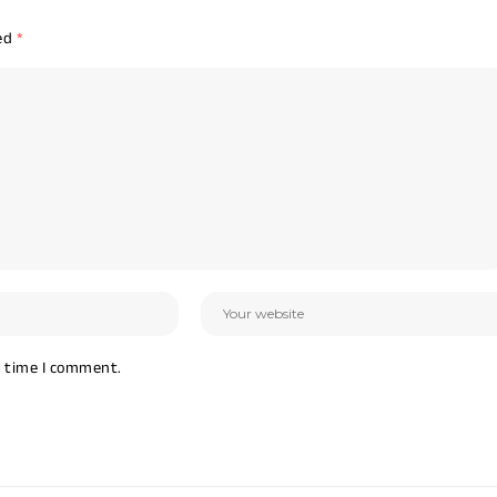
ked
*
t time I comment.