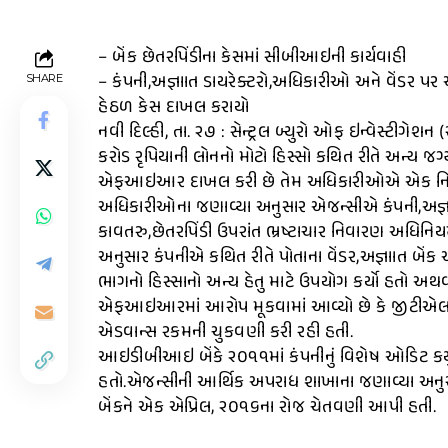
– બેંક છેતરપિંડીના કેસમાં સીબીઆઇની કાર્યવાહી
– કંપની,અજ્ઞાાત ડાયરેક્ટરો,અધિકારીઓ અને વેંડર પ
SHARE
હેઠળ કેસ દાખલ કરાયો
નવી દિલ્હી, તા. ૨૭ : સેન્ટ્રલ બ્યુરો ઓફ ઇન્વેસ્ટી
કરોડ રૃપિયાની લોનનો મોટો હિસ્સો કથિત રીતે અન્ય જગ
એફઆઇઆર દાખલ કરી છે તેમ અધિકારીઓએ એક નિવેદન
અધિકારીઓના જણાવ્યા અનુસાર એજન્સીએ કંપની,અજ્ઞા
કાવતરુ,છેતરપિંડી ઉપરાંત ભ્રષ્ટાચાર નિવારણ અ
અનુસાર કંપનીએ કથિત રીતે પોતાના વેંડર,અજ્ઞાાત બેં
ભાગનો હિસ્સાનો અન્ય હેતુ માટે ઉપયોગ કર્યો હતો અથ
એફઆઇઆરમાં આરોપ મૂકવામાં આવ્યો છે કે જીટીએલ લિમ
એડવાન્સ રકમની ચુકવણી કરી રહી હતી.
આઇડીબીઆઇ બેંકે ૨૦૧૧માં કંપનીનું વિશેષ ઓડિટ કર્યુ હત
હતો.એજન્સીની આર્થિક અપરાધ શાખાના જણાવ્યા અ
બેંકને એક એપ્રિલ, ૨૦૧૬ના રોજ ચેતવણી આપી હતી.