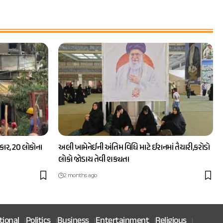
ાર, 20 લોકોના
અલી ખામેનેઈની અંતિમ વિધિ માટે ઈરાનમાં તૈયારી,કરોડો
લોકો જોડાય તેવી શક્યતા
2 months ago
tional
Politics
Business
Entertainment
Religious