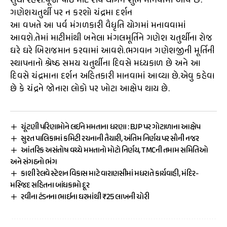
સુધી રહેશે.પૂજા પાઠ માટે રવિ યોગને શુભ માનવામાં આવે છે.
ગણેશચતુર્થી પર ન કરશો ચંદ્રમા દર્શન
આ વખતે આ પર્વ મંગળકારી વૈધૃતિ યોગમાં મનાવવામાં
આવશે.તેમાં માટીમાંથી બનેલા મંગલમૂર્તિને ગણેશ ચતુર્થીના રોજ
ઘરે ઘરે બિરાજમાન કરવામાં આવશે.ભગવાન ગણેશજીની મૂર્તિની
સ્થાપનાનો શ્રેષ્ઠ સમય ચતુર્થીના દિવસે મધ્યકાળ છે અને આ
દિવસે ચંદ્રમાના દર્શન અહિતકારી માનવામાં આવ્યા છે.એવુ કહેવા
છે કે ચંદ્રને જોનારા લોકો પર ખોટા આક્ષેપ થાય છે.
ચૂંટણી પરિણામોને લઈને મમતાના ધરણા : BJP પર ગોટાળાના આક્ષેપ
સુરત પાલિકામાં કમિટી રચનાની તૈયારી, અંતિમ નિર્ણય પર સૌની નજર
આંતરિક અસંતોષ વચ્ચે મમતાનો મોટો નિર્ણય, TMCની તમામ સમિતિઓ
અને સંગઠનો ભંગ
કાશી રેલવે સ્ટેશન વિકાસ માટે વારાણસીમાં મધરાતે કાર્યવાહી, મંદિર-
મસ્જિદ સહિતના બાંધકામો દૂર
રવીના ટંડનના ભાઈના ઘરમાંથી ₹25 લાખની ચોરી