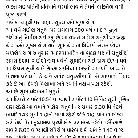
ભક્ત ગણપતિની પ્રતિમાને ઘરમાં લાવીને તેમની ભક્તિભાવથી
પૂજા કરશે.
ગણેશ ચતુર્થી પર બ્રહ્મ , શુક્લ અને શુભ યોગ
આ વર્ષે ગણેશ ચતુર્થી પર લગભગ 300 વર્ષ બાદ અદ્ભૂત
સંયોગનું નિર્માણ થઈ રહ્યુ છે.આ વખતે ગણેશ ચતુર્થી પર બ્રહ્મ
યોગ અને શુક્લ યોગ અને શુભ યોગનો ત્રિવેણી સંગમ જોવા
મળશે.પંચાંગ અનુસાર ભાદરવા મહિનાના શુક્લ પક્ષની ચતુર્થીથી
સમગ્ર દેશમાં ગણેશોત્સવ પર્વનો શુભારંભ થઈ જાય છે.આ પર્વ
10 દિવસ સુધી ચાલે છે.આ દરમિયાન ભક્તો ગણપતિ બાપ્પાને
પોતાના ઘરે લાવે છે અને અનંત ચતુર્દશીના દિવસે બાપ્પાની વિદાય
કરે છે.આ દિવસે વિશાખા અને સ્વાતિ નક્ષત્ર પણ રહેશે.
આ છે શુભ યોગ અને મુહુર્ત
આ દિવસે સવારે 10.54 વાગ્યાથી બપોરે 1.10 મિનિટ સુધી વૃશ્વિક
લગ્ન રહેશે.આ વખતે ગણેશ ચતુર્થી પર સવારે 6.08 મિનિટથી
બપોરે 1.43 સુધી ભદ્રાનો સાયો રહેશે.જોકે ભદ્રા પાતાળ લોકમાં
હશે,તેથી તેનો દુષ્પ્રભાવ પૃથ્વી લોક પર માન્ય રહેશે નહીં.આજે
સવારે 6.08 વાગ્યાથી રવિયોગ પ્રારંભ થશે અને તે 1.48 વાગ્યા