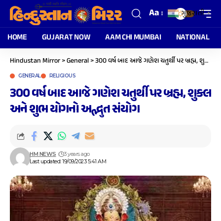
Aa
ગુજરાતી
▼
HOME
GUJARAT NOW
AAM CHI MUMBAI
NATIONAL
Hindustan Mirror
>
General
>
300 વર્ષ બાદ આજે ગણેશ ચતુર્થી પર બ્રહ્મ, શુક્લ અને શુભ યોગનો અદ્ભુત સંયોગ
GENERAL
RELIGIOUS
300 વર્ષ બાદ આજે ગણેશ ચતુર્થી પર બ્રહ્મ, શુક્લ
અને શુભ યોગનો અદ્ભુત સંયોગ
HM NEWS
3 years ago
Last updated: 19/09/2023 5:41 AM