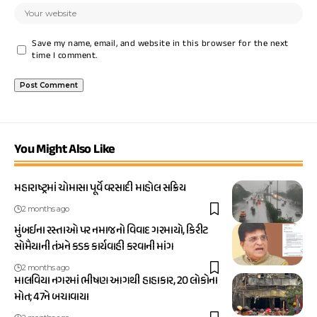
Save my name, email, and website in this browser for the next
time I comment.
You Might Also Like
મહારાષ્ટ્રમાં ચોમાસા પૂર્વે વરસાદી માહોલ સક્રિય
2 months ago
મુંબઈના રસ્તાઓ પર નમાજનો વિવાદ ગરમાયો, કિરીટ
સોમૈયાની તંત્રને કડક કાર્યવાહી કરવાની માંગ
2 months ago
માલવિયા નગરમાં ભીષણ આગથી હાહાકાર, 20 લોકોના
મોત; 47ને બચાવાયા