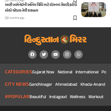
2 months ago
અલી ખામેનેઈની અંતિમ વિધિ માટે ઈરાનમાં તૈયારી,કરોડો
લોકો જોડાય તેવી શક્યતા
2 months ago
CATEGORIES
Gujarat Now
National
International
Politi
CITY NEWS
Gandhinagar
Ahmedabad
Kheda-Anand
V
#POPULAR
Beautiful
Instagood
Wellness
Workout
He