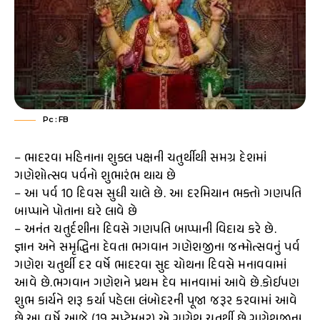
Pc : FB
– ભાદરવા મહિનાના શુક્લ પક્ષની ચતુર્થીથી સમગ્ર દેશમાં
ગણેશોત્સવ પર્વનો શુભારંભ થાય છે
– આ પર્વ 10 દિવસ સુધી ચાલે છે. આ દરમિયાન ભક્તો ગણપતિ
બાપ્પાને પોતાના ઘરે લાવે છે
– અનંત ચતુર્દશીના દિવસે ગણપતિ બાપ્પાની વિદાય કરે છે.
જ્ઞાન અને સમૃદ્ધિના દેવતા ભગવાન ગણેશજીના જન્મોત્સવનું પર્વ
ગણેશ ચતુર્થી દર વર્ષે ભાદરવા સુદ ચોથના દિવસે મનાવવામાં
આવે છે.ભગવાન ગણેશને પ્રથમ દેવ માનવામાં આવે છે.કોઈપણ
શુભ કાર્યને શરૂ કર્યા પહેલા લંબોદરની પૂજા જરૂર કરવામાં આવે
છે.આ વર્ષે આજે (19 સપ્ટેમ્બર) એ ગણેશ ચતુર્થી છે.ગણેશજીના