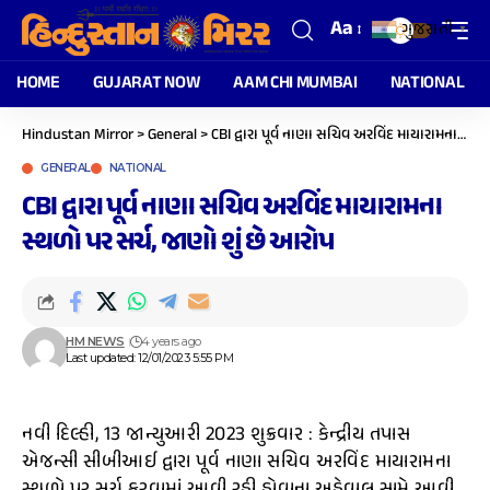
Aa
ગુજરાતી
▼
HOME
GUJARAT NOW
AAM CHI MUMBAI
NATIONAL
Hindustan Mirror
>
General
>
CBI દ્વારા પૂર્વ નાણા સચિવ અરવિંદ માયારામના સ્થળો પર સર્ચ, જાણો શું છે આરોપ
GENERAL
NATIONAL
CBI દ્વારા પૂર્વ નાણા સચિવ અરવિંદ માયારામના
સ્થળો પર સર્ચ, જાણો શું છે આરોપ
HM NEWS
4 years ago
Last updated: 12/01/2023 5:55 PM
નવી દિલ્હી, 13 જાન્યુઆરી 2023 શુક્રવાર : કેન્દ્રીય તપાસ
એજન્સી સીબીઆઈ દ્વારા પૂર્વ નાણા સચિવ અરવિંદ માયારામના