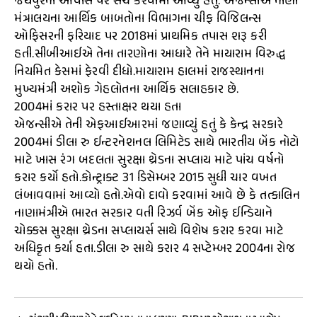
જયપુરના આવાસ પર સર્ચ કરવામાં આવ્યું હતું. એજન્સીએ નાણા
મંત્રાલયના આર્થિક બાબતોના વિભાગના ચીફ વિજિલન્સ
ઓફિસરની ફરિયાદ પર 2018માં પ્રાથમિક તપાસ શરૂ કરી
હતી.સીબીઆઈએ તેના તારણોના આધારે તેને માયારામ વિરુદ્ધ
નિયમિત કેસમાં ફેરવી દીધો.માયારામ હાલમાં રાજસ્થાનના
મુખ્યમંત્રી અશોક ગેહલોતના આર્થિક સલાહકાર છે.
2004માં કરાર પર હસ્તાક્ષર થયા હતા
એજન્સીએ તેની એફઆઈઆરમાં જણાવ્યું હતું કે કેન્દ્ર સરકારે
2004માં ડીલા રુ ઈન્ટરનેશનલ લિમિટેડ સાથે ભારતીય બેંક નોટો
માટે ખાસ રંગ બદલતા સુરક્ષા થ્રેડના સપ્લાય માટે પાંચ વર્ષનો
કરાર કર્યો હતો.કોન્ટ્રાક્ટ 31 ડિસેમ્બર 2015 સુધી ચાર વખત
લંબાવવામાં આવ્યો હતો.એવો દાવો કરવામાં આવે છે કે તત્કાલિન
નાણામંત્રીએ ભારત સરકાર વતી રિઝર્વ બેંક ઓફ ઈન્ડિયાને
ચોક્કસ સુરક્ષા થ્રેડના સપ્લાયર્સ સાથે વિશેષ કરાર કરવા માટે
અધિકૃત કર્યા હતા.ડીલા રુ સાથે કરાર 4 સપ્ટેમ્બર 2004ના રોજ
થયો હતો.