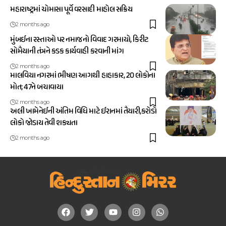
મહારાષ્ટ્રમાં ચોમાસા પૂર્વે વરસાદી માહોલ સક્રિય
2 months ago
મુંબઈના રસ્તાઓ પર નમાજનો વિવાદ ગરમાયો, કિરીટ
સોમૈયાની તંત્રને કડક કાર્યવાહી કરવાની માંગ
2 months ago
માલવિયા નગરમાં ભીષણ આગથી હાહાકાર, 20 લોકોના
મોત; 47ને બચાવાયા
2 months ago
અલી ખામેનેઈની અંતિમ વિધિ માટે ઈરાનમાં તૈયારી,કરોડો
લોકો જોડાય તેવી શક્યતા
2 months ago