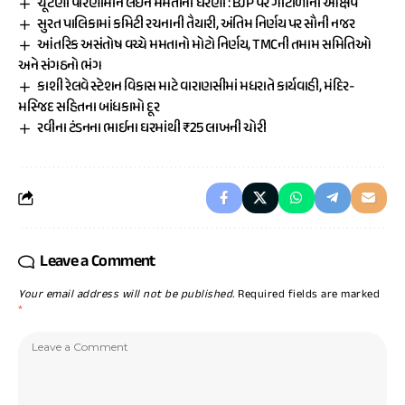
ચૂંટણી પરિણામોને લઈને મમતાના ધરણા : BJP પર ગોટાળાના આક્ષેપ
સુરત પાલિકામાં કમિટી રચનાની તૈયારી, અંતિમ નિર્ણય પર સૌની નજર
આંતરિક અસંતોષ વચ્ચે મમતાનો મોટો નિર્ણય, TMCની તમામ સમિતિઓ
અને સંગઠનો ભંગ
કાશી રેલવે સ્ટેશન વિકાસ માટે વારાણસીમાં મધરાતે કાર્યવાહી, મંદિર-
મસ્જિદ સહિતના બાંધકામો દૂર
રવીના ટંડનના ભાઈના ઘરમાંથી ₹25 લાખની ચોરી
Leave a Comment
Your email address will not be published.
Required fields are marked
*