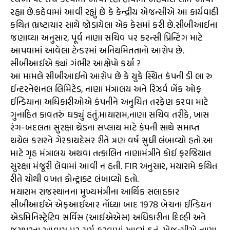
સ્થળો પર સર્ચ કરવામાં આવી રહી હોવાના અહેવાલ સામે આવી
રહ્યા છે.કહેવામાં આવી રહ્યું છે કે કેન્દ્રીય એજન્સીએ આ કાર્યવાહી
કથિત ભ્રષ્ટાચાર સાથે જોડાયેલા એક કેસમાં કરી છે.સીબીઆઈના
જણાવ્યા અનુસાર, પૂર્વ નાણા સચિવ પર કરન્સી પ્રિન્ટિંગ માટે
આપવામાં આવેલા ટેન્ડરમાં અનિયમિતતાનો આરોપ છે.
સીબીઆઈએ ક્યાં ગંભીર આક્ષેપો કર્યા ?
આ મામલે સીબીઆઈનો આરોપ છે કે યુકે સ્થિત કંપની ડી લા રુ
ઈન્ટરનેશનલ લિમિટેડ, નાણા મંત્રાલય અને રિઝર્વ બેંક ઓફ
ઈન્ડિયાના અધિકારીઓએ કંપનીને અનુચિત તરફેણ કરવા માટે
ગુનાહિત કાવતરું ઘડ્યું હતું.માયારામ,નાણા સચિવ તરીકે, ખાસ
રંગ-બદલતા સુરક્ષા થ્રેડના સપ્લાય માટે કંપની સાથે સમાપ્ત
થયેલ કરારને ગેરકાયદેસર રીતે ત્રણ વર્ષ સુધી લંબાવ્યો હતો.આ
માટે ગૃહ મંત્રાલય અથવા તત્કાલિન નાણામંત્રીને કોઈ ફરજિયાત
સુરક્ષા મંજૂરી લેવામાં આવી ન હતી. FIR અનુસાર, મયારામે કથિત
રીતે ચોથી વખત કોન્ટ્રાક્ટ લંબાવ્યો હતો.
મયારામ રાજસ્થાનના મુખ્યમંત્રીના આર્થિક સલાહકાર
સીબીઆઈએ એફઆઈઆર નોંધ્યા બાદ 1978 બેચના ઈન્ડિયન
એડમિનિસ્ટ્રેટિવ સર્વિસ (આઈએએસ) અધિકારીના દિલ્હી અને