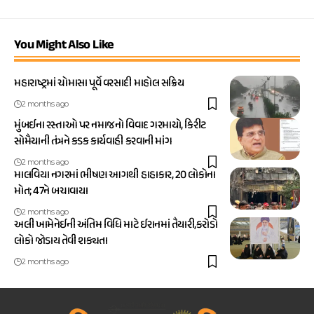
You Might Also Like
મહારાષ્ટ્રમાં ચોમાસા પૂર્વે વરસાદી માહોલ સક્રિય
2 months ago
મુંબઈના રસ્તાઓ પર નમાજનો વિવાદ ગરમાયો, કિરીટ
સોમૈયાની તંત્રને કડક કાર્યવાહી કરવાની માંગ
2 months ago
માલવિયા નગરમાં ભીષણ આગથી હાહાકાર, 20 લોકોના
મોત; 47ને બચાવાયા
2 months ago
અલી ખામેનેઈની અંતિમ વિધિ માટે ઈરાનમાં તૈયારી,કરોડો
લોકો જોડાય તેવી શક્યતા
2 months ago