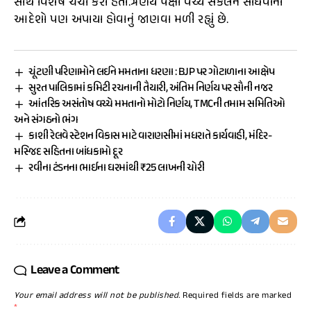
સાથે વિશેષ ચર્ચા કરી હતી.ત્રણેય પક્ષો વચ્ચે સંકલન સાધવાના
આદેશો પણ અપાયા હોવાનું જાણવા મળી રહ્યું છે.
ચૂંટણી પરિણામોને લઈને મમતાના ધરણા : BJP પર ગોટાળાના આક્ષેપ
સુરત પાલિકામાં કમિટી રચનાની તૈયારી, અંતિમ નિર્ણય પર સૌની નજર
આંતરિક અસંતોષ વચ્ચે મમતાનો મોટો નિર્ણય, TMCની તમામ સમિતિઓ
અને સંગઠનો ભંગ
કાશી રેલવે સ્ટેશન વિકાસ માટે વારાણસીમાં મધરાતે કાર્યવાહી, મંદિર-
મસ્જિદ સહિતના બાંધકામો દૂર
રવીના ટંડનના ભાઈના ઘરમાંથી ₹25 લાખની ચોરી
Leave a Comment
Your email address will not be published.
Required fields are marked
*