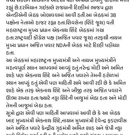
વચ્ચે સંકલન સાધવાના આદેશો પણ અપાયા હોવાનું જાણવા મળી
રહ્યું છે.દરમિયાન ગઈકાલે રાજધાની દિલ્હીમાં ભાજપ દ્વારા
એનડીએની બેઠક બોલાવવામાં આવી હતી.આ બેઠકમાં 38
પક્ષોના નેતાઓ હાજર રહ્યા હતા.શિવસેના (શિંદે જૂથ) વતી
મહારાષ્ટ્રના મુખ્ય પ્રધાન એકનાથ શિંદે બેઠકમાં ગયા
હતા.રાષ્ટ્રવાદી કૉંગ્રેસ પક્ષ (અજિત પવાર જૂથ) તરફથી નાયબ
મુખ્ય પ્રધાન અજિત પવાર NDAની બેઠક માટે દિલ્હી પહોંચ્યા
હતા.
આ બેઠકમાં મહારાષ્ટ્રના મુખ્યમંત્રી અને નાયબ મુખ્યમંત્રીને
મહત્વપૂર્ણ સ્થાન આપવામાં આવ્યું હતું.નરેન્દ્ર મોદી અને અમિત
શાહે પણ એકનાથ શિંદે અને અજિત પવારને તેમની હરોળમાં
સ્થાન આપ્યું હતું.એવી પણ માહિતી સામે આવી રહી છે કે અમિત
શાહે એક તરફ એકનાથ શિંદે અને બીજી તરફ અજિત પવારને
ઊભા રાખ્યા હતા.જ્યારે નડ્ડા શિંદેની બાજુમાં બેઠા હતા અને મોદી
તેમની બાજુમાં બેઠા હતા.
સૂત્રો દ્વારા એવી પણ માહિતી આપવામાં આવી છે કે આ બેઠક
બાદ મુખ્યમંત્રી એકનાથ શિંદે,નાયબ મુખ્યમંત્રી દેવેન્દ્ર ફડણવીસ
અને અજિત પવારે કેન્દ્રીય ગૃહમંત્રી અમિત શાહ અને જેપી નડ્ડા