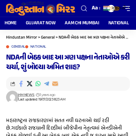
Aa
ગુજરાતી
▼
HOME
GUJARAT NOW
AAM CHI MUMBAI
NATIONAL
Hindustan Mirror
>
General
>
NDAની બેઠક બાદ આ ત્રણ પક્ષના નેતાઓએ કરી ચર્ચા, શું બોલ્યા અમિત શાહ?
GENERAL
NATIONAL
NDAની બેઠક બાદ આ ત્રણ પક્ષના નેતાઓએ કરી
ચર્ચા, શું બોલ્યા અમિત શાહ?
HM NEWS
3 years ago
Last updated: 19/07/2023 8:23 AM
મહારાષ્ટ્રના રાજકારણમાં સતત નવી ઘટનાઓ થઈ રહી
છે.ગઈકાલે રાજધાની દિલ્હીમાં બીજેપીના નેતૃત્વમાં એનડીએની