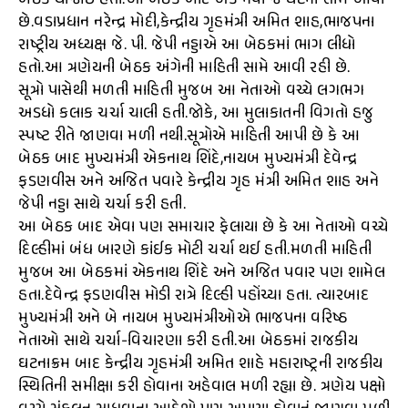
બેઠક યોજાઈ હતી.આ બેઠક બાદ એક નવી જ ઘટના સામે આવી
છે.વડાપ્રધાન નરેન્દ્ર મોદી,કેન્દ્રીય ગૃહમંત્રી અમિત શાહ,ભાજપના
રાષ્ટ્રીય અધ્યક્ષ જે. પી. જેપી નડ્ડાએ આ બેઠકમાં ભાગ લીધો
હતો.આ ત્રણેયની બેઠક અંગેની માહિતી સામે આવી રહી છે.
સૂત્રો પાસેથી મળતી માહિતી મુજબ આ નેતાઓ વચ્ચે લગભગ
અડધો કલાક ચર્ચા ચાલી હતી.જોકે, આ મુલાકાતની વિગતો હજુ
સ્પષ્ટ રીતે જાણવા મળી નથી.સૂત્રોએ માહિતી આપી છે કે આ
બેઠક બાદ મુખ્યમંત્રી એકનાથ શિંદે,નાયબ મુખ્યમંત્રી દેવેન્દ્ર
ફડણવીસ અને અજિત પવારે કેન્દ્રીય ગૃહ મંત્રી અમિત શાહ અને
જેપી નડ્ડા સાથે ચર્ચા કરી હતી.
આ બેઠક બાદ એવા પણ સમાચાર ફેલાયા છે કે આ નેતાઓ વચ્ચે
દિલ્હીમાં બંધ બારણે કાંઈક મોટી ચર્ચા થઈ હતી.મળતી માહિતી
મુજબ આ બેઠકમાં એકનાથ શિંદે અને અજિત પવાર પણ શામેલ
હતા.દેવેન્દ્ર ફડણવીસ મોડી રાત્રે દિલ્હી પહોંચ્યા હતા. ત્યારબાદ
મુખ્યમંત્રી અને બે નાયબ મુખ્યમંત્રીઓએ ભાજપના વરિષ્ઠ
નેતાઓ સાથે ચર્ચા-વિચારણા કરી હતી.આ બેઠકમાં રાજકીય
ઘટનાક્રમ બાદ કેન્દ્રીય ગૃહમંત્રી અમિત શાહે મહારાષ્ટ્રની રાજકીય
સ્થિતિની સમીક્ષા કરી હોવાના અહેવાલ મળી રહ્યા છે. ત્રણેય પક્ષો