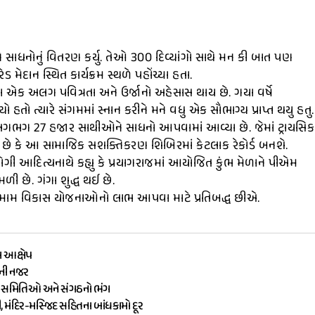
ગોને સાધનોનું વિતરણ કર્યુ. તેઓ 300 દિવ્યાંગો સાથે મન કી બાત પણ
મેદાન સ્થિત કાર્યક્રમ સ્થળે પહોંચ્યા હતા.
ેશા એક અલગ પવિત્રતા અને ઉર્જાનો અહેસાસ થાય છે. ગયા વર્ષે
ો હતો ત્યારે સંગમમાં સ્નાન કરીને મને વધુ એક સૌભાગ્ય પ્રાપ્ત થયુ હતુ.
 લગભગ 27 હજાર સાથીઓને સાધનો આપવામાં આવ્યા છે. જેમાં ટ્રાયસિક
છે કે આ સામાજિક સશક્તિકરણ શિબિરમાં કેટલાક રેકોર્ડ બનશે.
 યોગી આદિત્યનાથે કહ્યુ કે પ્રયાગરાજમાં આયોજિત કુંભ મેળાને પીએમ
મળી છે. ગંગા શુદ્ધ થઈ છે.
 તમામ વિકાસ યોજનાઓનો લાભ આપવા માટે પ્રતિબદ્ધ છીએ.
ા આક્ષેપ
ૌની નજર
ામ સમિતિઓ અને સંગઠનો ભંગ
ી, મંદિર-મસ્જિદ સહિતના બાંધકામો દૂર