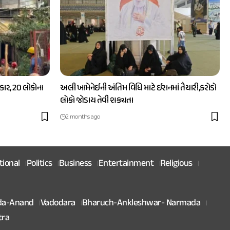
ાર, 20 લોકોના
અલી ખામેનેઈની અંતિમ વિધિ માટે ઈરાનમાં તૈયારી,કરોડો
લોકો જોડાય તેવી શક્યતા
2 months ago
tional
Politics
Business
Entertainment
Religious
da-Anand
Vadodara
Bharuch-Ankleshwar- Narmada
tra