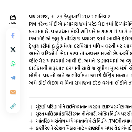
પ્રયાગરાજ, તા. 29 ફેબ્રુઆરી 2020 શનિવાર
PM નરેન્દ્ર મોદીએ પ્રયાગરાજમાં પરેડ મેદાનમાં દિવ્યાં
SHARE
કરવાના છે. વડાપ્રધાન મોદી શનિવારે લગભગ 11 વાગે પરેડ 
PM મોદીએ કહ્યુ કે તીર્થરાજ પ્રયાગરાજમાં આવીને હંમ
ફેબ્રુઆરીમાં હુ કુંભમેળા દરમિયાન પવિત્ર ધરતી પર આવ્ય
અમને વરિષ્ઠોની સેવા કરવાનો અવસર મળ્યો છે. અહીં
વ્હીલચેર આપવામાં આવી છે. અમને જણાવવામાં આવ્યુ 
કાર્યક્રમની શરૂઆત કરવાની સાથે જ યુપીના મુખ્યમંત્રી
મોદીના પ્રયત્નો અને આશીર્વાદના કારણે વૈશ્વિક માન્યતા 
અમે કોઈ ભેદભાવ વિના સમાજના દરેક વર્ગના લોકોને
ચૂંટણી પરિણામોને લઈને મમતાના ધરણા : BJP પર ગોટાળાન
સુરત પાલિકામાં કમિટી રચનાની તૈયારી, અંતિમ નિર્ણય પર સ
આંતરિક અસંતોષ વચ્ચે મમતાનો મોટો નિર્ણય, TMCની તમ
કાશી રેલવે સ્ટેશન વિકાસ માટે વારાણસીમાં મધરાતે કાર્યવાહ