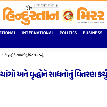
ATIONAL
INTERNATIONAL
POLITICS
BUSINESS
ને વૃદ્ધોને સાધનોનું વિતરણ કર્યુ
ંગો અને વૃદ્ધોને સાધનોનું વિતરણ કર્ય