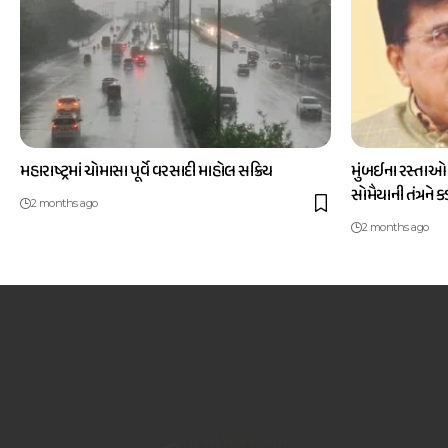
મહારાષ્ટ્રમાં ચોમાસા પૂર્વે વરસાદી માહોલ સક્રિય
મુંબઈના રસ્તાઓ
સોમૈયાની તંત્રને 
2 months ago
2 months ago