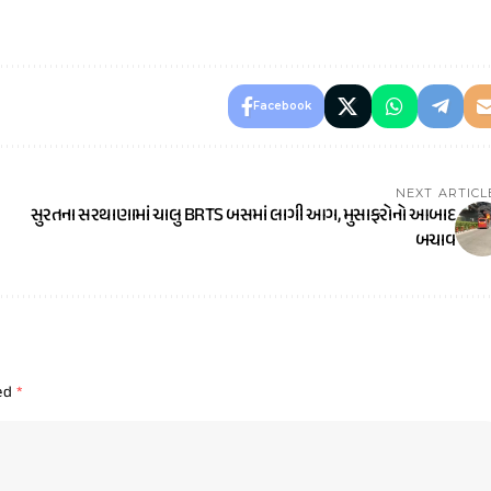
Facebook
NEXT ARTICL
સુરતના સરથાણામાં ચાલુ BRTS બસમાં લાગી આગ, મુસાફરોનો આબાદ
બચાવ
ked
*