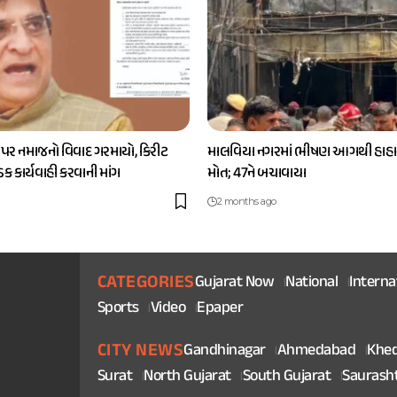
 પર નમાજનો વિવાદ ગરમાયો, કિરીટ
માલવિયા નગરમાં ભીષણ આગથી હાહાક
કડક કાર્યવાહી કરવાની માંગ
મોત; 47ને બચાવાયા
2 months ago
CATEGORIES
Gujarat Now
National
Interna
Sports
Video
Epaper
CITY NEWS
Gandhinagar
Ahmedabad
Khe
Surat
North Gujarat
South Gujarat
Saurash