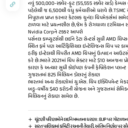
નવું 500,000-સ્ક્વેર-ફૂટ (55,555 સ્ક્વેર યાર્ડ) કેમ્
પહેલેથી જ 6,500થી વધુ કર્મચારીઓ ધરાવે છે.TSMC અને
નિપુણતા પ્રાપ્ત કરનાર કેટલાક ચુનંદા ચિપમેકર્સમાં સ
ટાળવા માટે પ્રયત્નશીલ છે,જેમ કે રોગચાળા દરમિયાન 
Nvidia Corpને ટક્કર આપશે
પર્સનલ કમ્પ્યુટર્સથી લઈને ડેટા સેન્ટર્સ સુધી AMD ચિપ
સ્થિત ફર્મ પણ આર્ટિફિશિયલ ઇન્ટેલિજન્સ ચિપ પર કામ 
હરીફ ઇન્ટેલથી વિપરીત AMD ચિપ્સનું ઉત્પાદન આઉટસોર
કરે છે.ભારતે 2021માં ચિપ સેક્ટર માટે $10 અબજના પ્રોત
કારણ કે અત્યાર સુધી કોઈપણ કંપની ફેબ્રિકેશન પ્લાન્ટ સ્
ગુજરાતમાં 825 મિલિયન ડોલરનું રોકાણ
ભારતમાં અન્ય રોકાણોમાં યુ.એસ. ચિપ ઇક્વિપમેન્ટ મેકર 
બહુ-વર્ષીય $40 કરોડની યોજના અને ગુજરાતમાં સેમિકન્ડક
મિલિયનનું રોકાણ સામેલ છે.
ચૂંટણી પરિણામોને લઈને મમતાના ધરણા : BJP પર ગોટાળાન
સુરત પાલિકામાં કમિટી રચનાની તૈયારી, અંતિમ નિર્ણય પર સ