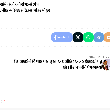
ામ સમિતિઓ અને સંગઠનો ભંગ
ી, મંદિર-મસ્જિદ સહિતના બાંધકામો દૂર
Facebook
NEXT ARTICL
રોકાણકારોનો વિશ્વાસ પરત ફરતાં અદાણીએ 1 અબજ ડોલરથી વધુ
લોનની કામગીરીને વેગ આપ્યો
ked
*