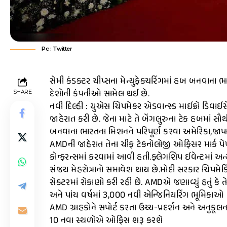
Pc : Twitter
સેમી કંડક્ટર ચીપ્સના મેન્યુફેક્ચરિંગમાં હબ બનવાના
દેશોની કંપનીઓ સામેલ થઈ છે.
SHARE
નવી દિલ્હી : યુએસ ચિપમેકર એડવાન્સ્ડ માઈક્રો ડિવ
જાહેરાત કરી છે. જેના માટે તે બેંગલુરુના ટેક હબમાં સૌથ
બનવાના ભારતના મિશનને પરિપૂર્ણ કરવા અમેરિકા,જાપ
AMDની જાહેરાત તેના ચીફ ટેકનોલોજી ઓફિસર માર્ક પેપરમા
કોન્ફરન્સમાં કરવામાં આવી હતી.ફ્લેગશિપ ઈવેન્ટમાં અ
સંજય મેહરોત્રાનો સમાવેશ થાય છે.મોદી સરકાર ચિપમે
સેક્ટરમાં રોકાણો કરી રહી છે. AMDએ જણાવ્યું હતું કે તે
અને પાંચ વર્ષમાં 3,000 નવી એન્જિનિયરિંગ ભૂમિકાઓ બન
AMD ગ્રાહકોને સપોર્ટ કરતા ઉચ્ચ-પ્રદર્શન અને અનુકૂ
10 નવા સ્થળોએ ઓફિસ શરૂ કરશે