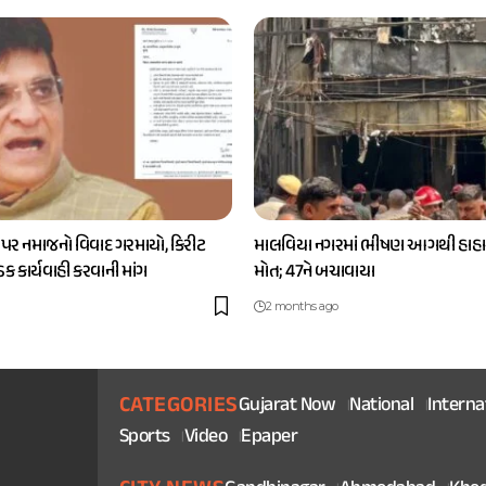
 પર નમાજનો વિવાદ ગરમાયો, કિરીટ
માલવિયા નગરમાં ભીષણ આગથી હાહાક
કડક કાર્યવાહી કરવાની માંગ
મોત; 47ને બચાવાયા
2 months ago
CATEGORIES
Gujarat Now
National
Interna
Sports
Video
Epaper