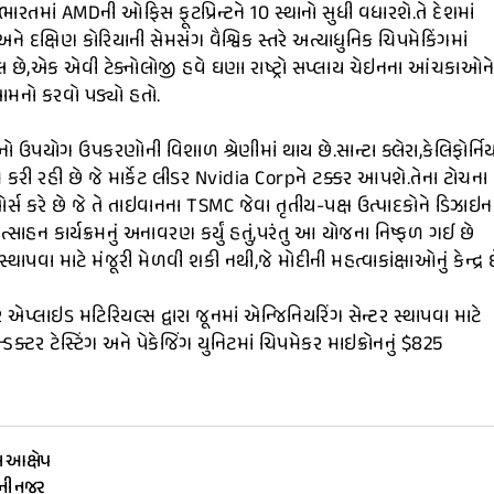
પસ ભારતમાં AMDની ઓફિસ ફૂટપ્રિન્ટને 10 સ્થાનો સુધી વધારશે.તે દેશમાં
 દક્ષિણ કોરિયાની સેમસંગ વૈશ્વિક સ્તરે અત્યાધુનિક ચિપમેકિંગમાં
ામેલ છે,એક એવી ટેક્નોલોજી હવે ઘણા રાષ્ટ્રો સપ્લાય ચેઇનના આંચકાઓન
સામનો કરવો પડ્યો હતો.
્સનો ઉપયોગ ઉપકરણોની વિશાળ શ્રેણીમાં થાય છે.સાન્ટા ક્લેરા,કેલિફોર્નિય
કરી રહી છે જે માર્કેટ લીડર Nvidia Corpને ટક્કર આપશે.તેના ટોચના
્સ કરે છે જે તે તાઇવાનના TSMC જેવા તૃતીય-પક્ષ ઉત્પાદકોને ડિઝાઇન
્સાહન કાર્યક્રમનું અનાવરણ કર્યું હતું,પરંતુ આ યોજના નિષ્ફળ ગઈ છે
થાપવા માટે મંજૂરી મેળવી શકી નથી,જે મોદીની મહત્વાકાંક્ષાઓનું કેન્દ્ર છ
એપ્લાઇડ મટિરિયલ્સ દ્વારા જૂનમાં એન્જિનિયરિંગ સેન્ટર સ્થાપવા માટે
્ટર ટેસ્ટિંગ અને પેકેજિંગ યુનિટમાં ચિપમેકર માઇક્રોનનું $825
ા આક્ષેપ
ૌની નજર