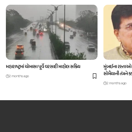
મહારાષ્ટ્રમાં ચોમાસા પૂર્વે વરસાદી માહોલ સક્રિય
મુંબઈના રસ્તાઓ
સોમૈયાની તંત્રને 
2 months ago
2 months ago