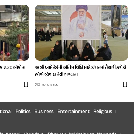
ાર, 20 લોકોના
અલી ખામેનેઈની અંતિમ વિધિ માટે ઈરાનમાં તૈયારી,કરોડો
લોકો જોડાય તેવી શક્યતા
2 months ago
tional
Politics
Business
Entertainment
Religious