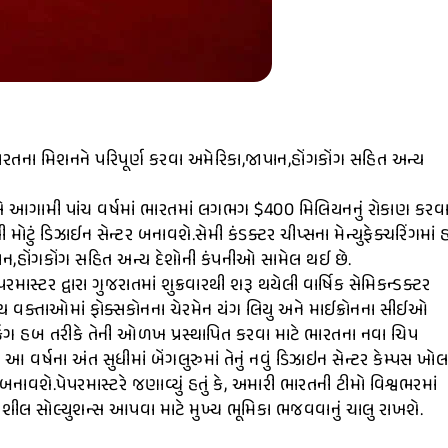
 ભારતના મિશનને પરિપૂર્ણ કરવા અમેરિકા,જાપાન,હોંગકોંગ સહિત અન્ય
ાઈસે આગામી પાંચ વર્ષમાં ભારતમાં લગભગ $400 મિલિયનનું રોકાણ કરવ
ી મોટું ડિઝાઈન સેન્ટર બનાવશે.સેમી કંડક્ટર ચીપ્સના મેન્યુફેક્ચરિંગમાં
ાન,હોંગકોંગ સહિત અન્ય દેશોની કંપનીઓ સામેલ થઈ છે.
સ્ટર દ્વારા ગુજરાતમાં શુક્રવારથી શરૂ થયેલી વાર્ષિક સેમિકન્ડક્ટર
ન્ય વક્તાઓમાં ફોક્સકોનના ચેરમેન યંગ લિયુ અને માઈક્રોનના સીઈઓ
કિંગ હબ તરીકે તેની ઓળખ પ્રસ્થાપિત કરવા માટે ભારતના નવા ચિપ
 આ વર્ષના અંત સુધીમાં બેંગલુરુમાં તેનું નવું ડિઝાઇન સેન્ટર કેમ્પસ ખો
ાવશે.પેપરમાસ્ટરે જણાવ્યું હતું કે, અમારી ભારતની ટીમો વિશ્વભરમાં
લનશીલ સોલ્યુશન્સ આપવા માટે મુખ્ય ભૂમિકા ભજવવાનું ચાલુ રાખશે.