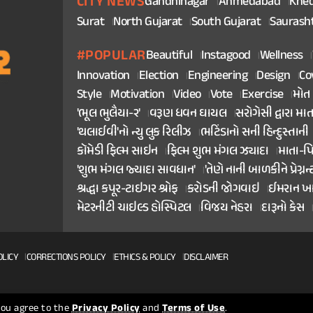
CITY NEWS
Gandhinagar
Ahmedabad
Khe
Surat
North Gujarat
South Gujarat
Saurash
#POPULAR
Beautiful
Instagood
Wellness
Innovation
Election
Engineering
Design
Co
Style
Motivation
Video
Vote
Exercise
મોત
'ભૂલ ભુલૈયા-૨'
વરૂણ ધવન ઘાયલ
સરોગેસી દ્વારા મા
'થલાઈવી'નો ન્યુ લુક રિલીઝ
ભટિંડાનો સની હિન્દુસ્તાની
કૉમેડી ફિલ્મ સાઇન
ફિલ્મ શુભ મંગલ ઝ્યાદા
માતા-પ
'શુભ મંગલ જ્યાદા સાવધાન'
'તેણે નાની બાળકીને પ્રેગ્નન્
શ્રદ્ધા કપૂર-ટાઇગર શ્રોફ
કરોડની જોગવાઇ
ઈમરાન ખ
મેટરનીટી ચાઇલ્ડ હોસ્પિટલ
વિજય નેહરા
દારૂનો કેસ
OLICY
CORRECTIONS POLICY
ETHICS & POLICY
DISCLAIMER
 you agree to the
Privacy Policy
and
Terms of Use
.