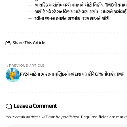
આંતરિક અસંતોષ વચ્ચે મમતાનો મોટો નિર્ણય, TMCની તમ
કાશી રેલવે સ્ટેશન વિકાસ માટે વારાણસીમાં મધરાતે કાર્યવાહ
રવીના ટંડનના ભાઈના ઘરમાંથી ₹25 લાખની ચોરી
Share This Article
PREVIOUS ARTICLE
FY24 માટેના ભારતના વૃદ્ધિદરનો અંદાજ વધારીને 6.1% નોંધાશે : IMF
Leave a Comment
Your email address will not be published.
Required fields are mar