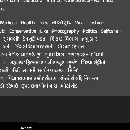
da-Anand
Vadodara
Bharuch-Ankleshwar- Narmada
tra
Workout
Health
Love
નમસ્તે ટ્રમ્પ
Viral
Fashion
vid
Conservative
Like
Photography
Politics
Selfcare
'સૂર્યવંશી'
ક્રેન તૂટી પડતાં
શિક્ષણ વિભાગ
તબુ ડાન્સ
તા બની
સિંગર વિશાલ દદલાની
એ આર રહેમાન
'તમને રોજ યાદ કરું છું'
'શુભ મંગલ'
સ્ટારકાસ્ટની શોધમાં
િતા
'બ્રહ્માસ્ત્ર' ફિલ્મમાં રણબીર કપૂર
'ફુકરે'
શિલ્પા શેટ્ટીનાં
ટ કરી'
ક્રિતિ સેનનની તસવીર વાયરલ
'મિમિ'
ાન
વિધાનસભામાં પ્રશ્નોતરીકાળ
એરફોર્સ ચીફે મિગ-૨૧
કોન્સ્ટેબલે
રૂપલલનાઓનાં ત્રાસ
ખોટાં તોડ
Accept