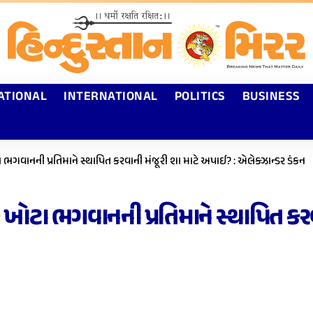
ATIONAL
INTERNATIONAL
POLITICS
BUSINESS
ભગવાનની પ્રતિમાને સ્થાપિત કરવાની મંજૂરી શા માટે અપાઈ? : એલેક્ઝાન્ડર ડંકન
ખોટા ભગવાનની પ્રતિમાને સ્થાપિત કરવ