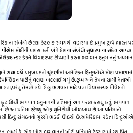
અમેરિકાના સંબંધો છેલ્લા કેટલાક સમયથી વણસ્યા છે.પ્રમુખ ટ્રમ્પે ભારત પ
મ્પે પીએમ મોદીની પ્રશંસા કરી બંને દેશના સંબંધો સુધારવાના સંકેત આપ્યા
દ એલેક્ઝાન્ડર ડંકને વિવાદસ્પદ ટીપ્પણી કરતા ભગવાન હનુમાનનું અપમાન
્ષને ગયા વર્ષે પ્રમુખપદની ચૂંટણીમાં અમેરિકન હિન્દુઓએ મોટા પ્રમાણમાં
 રિપબ્લિકન પાર્ટીનું વલણ બદલાઈ ગયું છે.ટ્રમ્પ અને તેમના સાથી નેતાઓ
હતા,પરંતુ તેમણે હવે હિન્દુ ભગવાન માટે પણ વિવાદાસ્પદ નિવેદનો
 ૯૦ ફૂટ ઊંચી ભગવાન હનુમાનની પ્રતિમાનું અનાવરણ કરાયું હતું. ભગવાન
તિમા છે.આ પ્રતિમા સ્ટેચ્યુ ઓફ યુનિટીથી ઓળખાય છે.આ પ્રતિમાનો
ેનાથી હિન્દુ સંગઠનનો ગુસ્સો ભડકી ઊઠયો છે.અમેરિકામાં રહેતા હિન્દુઓ
રતા લખ્યું કે, એક ખોટા ભગવાનની ખોટી પ્રતિમાને ટેક્સાસમાં સ્થાપિત