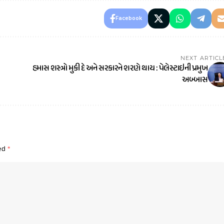
Facebook
NEXT ARTICL
હમાસ શસ્ત્રો મુકી દે અને સરકારને શરણે થાય : પેલેસ્ટાઇની પ્રમુખ
અબ્બાસ
ked
*