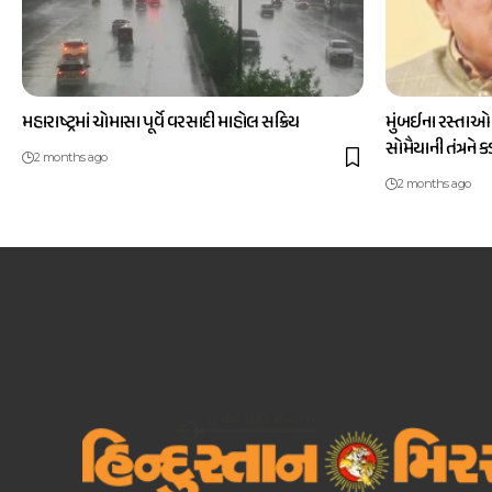
મહારાષ્ટ્રમાં ચોમાસા પૂર્વે વરસાદી માહોલ સક્રિય
મુંબઈના રસ્તાઓ
સોમૈયાની તંત્રને 
2 months ago
2 months ago