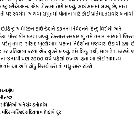
્ટ્ર છીએ.અન્ય એક પોસ્ટમાં તેણે લખ્યું, બાઈબલમાં લખ્યું છે, મારા
પર સ્વર્ગમાં અથવા સમુદ્રમાં પોતાના માટે કોઈ પ્રતિમા,તસવીર બનાવી
ે.હિન્દુ અમેરિકન ફાઉન્ડેશને ડંકનના નિવેદનને હિન્દુ વિરોધી અને
યા પોસ્ટ શૅર કરતા લખ્યું, ટેક્સાસ સરકાર શું તમે તમારા સાંસદને શિસ્ત
રંતુ તમારા સાંસદ ખુલ્લેઆમ પક્ષના નિર્દેશોના ધજાગરા ઉડાવી રહ્યા છ
ર પ્રતિયાત્રા કરતાં એક યુઝરે લખ્યું, તમે હિન્દુ નથી, માત્ર તેના કારણે 
હના જન્મથી પણ ૨૦૦૦ વર્ષ પહેલાં લખાયા હતા.આ કોઈ સામાન્ય
ે.તમે આ અંગે થોડું રિસર્ચ કરો તો વધુ સારું રહેશે.
ા આક્ષેપ
ૌની નજર
ામ સમિતિઓ અને સંગઠનો ભંગ
ી, મંદિર-મસ્જિદ સહિતના બાંધકામો દૂર