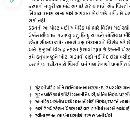
કરવાની મંજૂરી શા માટે અપાઈ છે? આપણે એક ખ્રિસ્તી રાષ
સિવાય તમારા અન્ય કોઈ ભગવાન હોઈ શકે નહીં.તમે ધરતી 
શકો નહીં.
ડંકનની આ પોસ્ટ પછી અમેરિકામાં ભારે વિરોધ થઈ રહ્યો છ
ઉશ્કેરણીજનક ગણાવ્યું હતું. હિન્દુ સંગઠને સોશિયલ મીડિ
રહેતા શીખવાડશો? તમારો પક્ષ ભેદભાવનો વિરોધ કરે છે પ
અને હિન્દુઓ વિરુદ્ધ નફરત ફેલાવી રહ્યા છે.ડંકનની પોસ્ટ પ
તમે હનુમાનજીને ખોટા ગણાવી શકો નહીં.વેદ ઈસા મસી
દસ્તાવેજ નથી.તમારો ખ્રિસ્તી ધર્મ પણ તેનાથી પ્રભાવિત છ
ચૂંટણી પરિણામોને લઈને મમતાના ધરણા : BJP પર ગોટાળાન
સુરત પાલિકામાં કમિટી રચનાની તૈયારી, અંતિમ નિર્ણય પર સ
આંતરિક અસંતોષ વચ્ચે મમતાનો મોટો નિર્ણય, TMCની તમ
કાશી રેલવે સ્ટેશન વિકાસ માટે વારાણસીમાં મધરાતે કાર્યવાહ
રવીના ટંડનના ભાઈના ઘરમાંથી ₹25 લાખની ચોરી