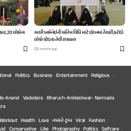
ાર, 20 લોકોના
અલી ખામેનેઈની અંતિમ વિધિ માટે ઈરાનમાં તૈયારી,કરોડો
લોકો જોડાય તેવી શક્યતા
2 months ago
tional
Politics
Business
Entertainment
Religious
da-Anand
Vadodara
Bharuch-Ankleshwar- Narmada
tra
Workout
Health
Love
નમસ્તે ટ્રમ્પ
Viral
Fashion
vid
Conservative
Like
Photography
Politics
Selfcare