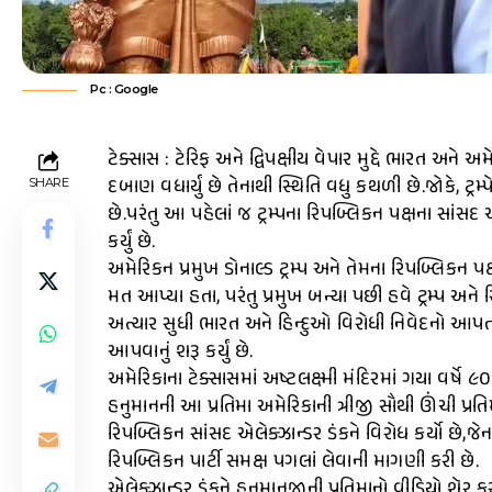
Pc : Google
ટેક્સાસ : ટેરિફ અને દ્વિપક્ષીય વેપાર મુદ્દે ભારત અને 
દબાણ વધાર્યું છે તેનાથી સ્થિતિ વધુ કથળી છે.જોકે, ટ્ર
SHARE
છે.પરંતુ આ પહેલાં જ ટ્રમ્પના રિપબ્લિકન પક્ષના સાંસ
કર્યું છે.
અમેરિકન પ્રમુખ ડોનાલ્ડ ટ્રમ્પ અને તેમના રિપબ્લિકન પક
મત આપ્યા હતા, પરંતુ પ્રમુખ બન્યા પછી હવે ટ્રમ્પ અને
અત્યાર સુધી ભારત અને હિન્દુઓ વિરોધી નિવેદનો આપતા 
આપવાનું શરૂ કર્યું છે.
અમેરિકાના ટેક્સાસમાં અષ્ટલક્ષ્મી મંદિરમાં ગયા વર્ષે
હનુમાનની આ પ્રતિમા અમેરિકાની ત્રીજી સૌથી ઊંચી પ્ર
રિપબ્લિકન સાંસદ એલેક્ઝાન્ડર ડંકને વિરોધ કર્યો છે,જ
રિપબ્લિકન પાર્ટી સમક્ષ પગલાં લેવાની માગણી કરી છે.
એલેક્ઝાન્ડર ડંકને હનુમાનજીની પ્રતિમાનો વીડિયો શૅર ક