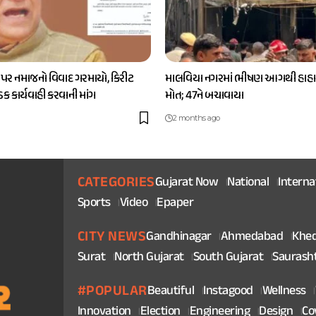
 પર નમાજનો વિવાદ ગરમાયો, કિરીટ
માલવિયા નગરમાં ભીષણ આગથી હાહાક
કડક કાર્યવાહી કરવાની માંગ
મોત; 47ને બચાવાયા
2 months ago
CATEGORIES
Gujarat Now
National
Interna
Sports
Video
Epaper
CITY NEWS
Gandhinagar
Ahmedabad
Khe
Surat
North Gujarat
South Gujarat
Saurash
#POPULAR
Beautiful
Instagood
Wellness
Innovation
Election
Engineering
Design
Co