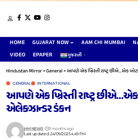
HOME
GUJARAT NOW
AAM CHI MUMBAI
N
VIDEO
EPAPER
ગુજરાતી
▼
Hindustan Mirror
>
General
>
આપણે એક ખ્રિસ્તી રાષ્ટ્ર છીએ…એક ખોટા 
GENERAL
INTERNATIONAL
આપણે એક ખ્રિસ્તી રાષ્ટ્ર છીએ…એક 
એલેક્ઝાન્ડર ડંકન
HM NEWS
11 months ago
Last updated: 24/09/2025 4:49 PM