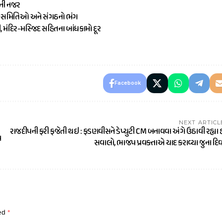
ૌની નજર
ામ સમિતિઓ અને સંગઠનો ભંગ
ી, મંદિર-મસ્જિદ સહિતના બાંધકામો દૂર
Facebook
NEXT ARTICL
રાજદીપની ફરી ફજેતી થઇ : ફડણવીસને ડેપ્યુટી CM બનાવવા અંગે ઉઠાવી રહ્યા 
ા
સવાલો, ભાજપ પ્રવક્તાએ યાદ કરાવ્યા જુના દિ
ked
*