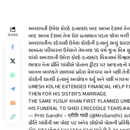
અમરાવતી ઉમેશ કોલ્હે હત્યાકાંડ બાદ આખા દેશમાં તેના 
બાદ આખા દેશમાં તેના ઘેરા પ્રત્યાઘાત પડતા જોવા મળી રહ
SHARE
અમરાવતીના રહેવાસી ઉમેશ કોલ્હેની હત્યાનું સાચું ક
સામાન્ય પરિવારના ઉમેશને તેમનાજ 16 વર્ષ જુના મિત્ર યુ
વાંચો અમરાવતી ઉમેશ કોલ્હે હત્યાકાંડ મિત્રતામાં વિશ્વા
ભાજપ નેતા પ્રીતિ ગાંધીએ પોતાના ટ્વીટર પર આજતકનો એક
ખાનના બાળકને શાળામાં પ્રવેશ મેળવવા અને પછી તેની
કોલ્હેની ઘાતકી હત્યાનું આયોજન કર્યું અને પછી મગરન
UMESH KOLHE EXTENDED FINANCIAL HELP FO
THEN FOR HIS SISTER’S MARRIAGE.
THE SAME YUSUF KHAN FIRST PLANNED UM
HIS FUNERAL TO SHED CROCODILE TEARS.#
— Priti Gandhi – प्रीति गांधी (@MrsGandhi) Jul
પ્રીતિ ગાંધીની આ પોસ્ટ પર અનેક લોકોએ પોતાની પ્રતિ