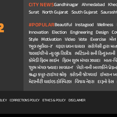
CITY NEWS
Gandhinagar
Ahmedabad
Khe
Surat
North Gujarat
South Gujarat
Saurash
#POPULAR
Beautiful
Instagood
Wellness
Innovation
Election
Engineering
Design
Co
Style
Motivation
Video
Vote
Exercise
મોત
'ભૂલ ભુલૈયા-૨'
વરૂણ ધવન ઘાયલ
સરોગેસી દ્વારા મા
'થલાઈવી'નો ન્યુ લુક રિલીઝ
ભટિંડાનો સની હિન્દુસ્તાની
કૉમેડી ફિલ્મ સાઇન
ફિલ્મ શુભ મંગલ ઝ્યાદા
માતા-પ
'શુભ મંગલ જ્યાદા સાવધાન'
'તેણે નાની બાળકીને પ્રેગ્નન્
શ્રદ્ધા કપૂર-ટાઇગર શ્રોફ
કરોડની જોગવાઇ
ઈમરાન ખ
મેટરનીટી ચાઇલ્ડ હોસ્પિટલ
વિજય નેહરા
દારૂનો કેસ
OLICY
CORRECTIONS POLICY
ETHICS & POLICY
DISCLAIMER