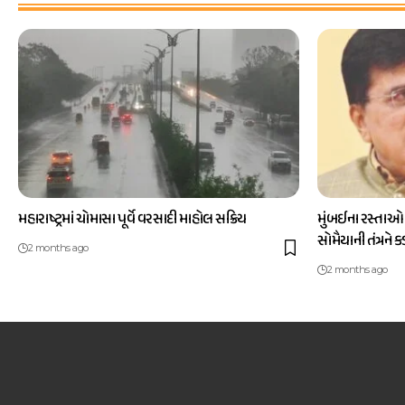
મહારાષ્ટ્રમાં ચોમાસા પૂર્વે વરસાદી માહોલ સક્રિય
મુંબઈના રસ્તાઓ
સોમૈયાની તંત્રને 
2 months ago
2 months ago