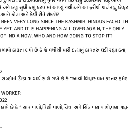
દુઃખદાયક છે,ઇતિહાસનું પુનરાવર્તન થઇ રહ્યું છે.કાશ્મીરી હિંદુઓએ
અને હજુ સુધી કશું કરવામાં આવ્યું નથી.અને આ ફરીથી થઈ રહ્યું છે,ફ
ે.આને કોણ અને કેવી રીતે રોકશે?
’T BEEN VERY LONG SINCE THE KASHMIRI HINDUS FACED T
YET. AND IT IS HAPPENING ALL OVER AGAIN, THE ONLY
T OF INDIA NOW. WHO AND HOW GOING TO STOP IT?
ો કાઢતા લખે છે કે જે વર્ષોથી મારી હત્યાનું કાવતરું ઘડી રહ્યા હતા,
2
બ્દોમાં ઊંડા ભાવાર્થ સાથે લખે છે કે “આવો વિશ્વાસઘાત કરનાર હંમેશ
O WORKER
022
 લખે છે કે ” સાપ પાળો,વિછી પાળો,ચિત્તા અને સિંહ પણ પાળો,પણ ગદ્દા