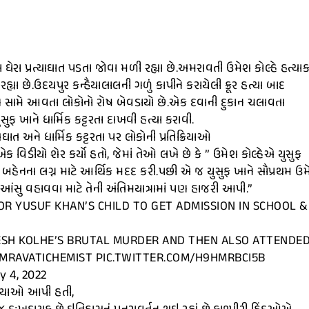
ઘેરા પ્રત્યાઘાત પડતા જોવા મળી રહ્યા છે.અમરાવતી ઉમેશ કોલ્હે હત્યાક
્યા છે.ઉદયપુર કન્હૈયાલાલની ગળું કાપીને કરાયેલી ક્રૂર હત્યા બાદ
ારણ સામે આવતા લોકોનો રોષ બેવડાયો છે.એક દવાની દુકાન ચલાવતા
સુફ ખાને ધાર્મિક કટ્ટરતા દાખવી હત્યા કરાવી.
સઘાત અને ધાર્મિક કટ્ટરતા પર લોકોની પ્રતિક્રિયાઓ
 વિડીયો શેર કર્યો હતો, જેમાં તેઓ લખે છે કે ” ઉમેશ કોલ્હેએ યુસુફ
 બહેનના લગ્ન માટે આર્થિક મદદ કરી.પછી એ જ યુસુફ ખાને સૌપ્રથમ ઉ
ા આંસુ વહાવવા માટે તેની અંતિમયાત્રામાં પણ હાજરી આપી.”
R YUSUF KHAN’S CHILD TO GET ADMISSION IN SCHOOL &
ESH KOLHE’S BRUTAL MURDER AND THEN ALSO ATTENDE
AMRAVATICHEMIST PIC.TWITTER.COM/H9HMRBCI5B
y 4, 2022
ક્રિયાઓ આપી હતી,