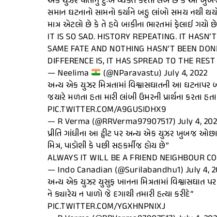
એક યુઝર પોતાનું દુઃખ વ્યક્ત કરતા લખે છે કે આ ખુબજ 
સમાન ઘટનાનો સામનો કર્યાને બહુ લાંબો સમય નથી થયો 
માત્ર એટલો છે કે તે હવે બાકીના ભારતમાં ફેલાઈ ગયો છ
IT IS SO SAD. HISTORY REPEATING. IT HASN
SAME FATE AND NOTHING HASN’T BEEN DONE 
DIFFERENCE IS, IT HAS SPREAD TO THE RES
— Neelima
(@NParavastu) July 4, 2022
અન્ય એક યુઝર મિત્રતામાં વિશ્વાસઘાતની આ ઘટનાપર બળાપ
જયારે મળતા હતા મારી લાંબી ઉમરની પ્રાર્થના કરતા હતા
PIC.TWITTER.COM/A9GUSIDHX9
— R Verma (@RRVerma97907517) July 4, 202
પ્રીતિ ગાંધીના આ ટ્વીટ પર અન્ય એક યુઝર ખુબજ ઓછા શ
મિત્ર, પાડોશી કે પછી સહકર્મીજ હોય છે”
ALWAYS IT WILL BE A FRIEND NEIGHBOUR C
— Indo Canadian (@Surilabandhu1) July 4, 2
અન્ય એક યુઝર યુસુફ ખાનના મિત્રતામાં વિશ્વાસઘાત પર
ને ક્યારેય ન પાળો જે દગાથી તમારી હત્યા કરીદે”
PIC.TWITTER.COM/YGXHNPNIXJ