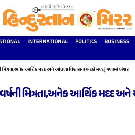
ATIONAL
INTERNATIONAL
POLITICS
BUSINESS
ષની મિત્રતા,અનેક આર્થિક મદદ અને આંધળા વિશ્વાસના બદલે મળ્યું ગળામાં ખંજર
6 વર્ષની મિત્રતા,અનેક આર્થિક મદદ અને