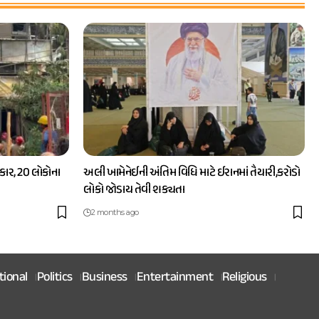
ાર, 20 લોકોના
અલી ખામેનેઈની અંતિમ વિધિ માટે ઈરાનમાં તૈયારી,કરોડો
લોકો જોડાય તેવી શક્યતા
2 months ago
tional
Politics
Business
Entertainment
Religious