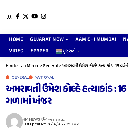
HOME
GUJARAT NOW
AAM CHI MUMBAI
N
VIDEO
EPAPER
ગુજરાતી
▼
Hindustan Mirror
>
General
>
અમરાવતી ઉમેશ કોલ્હે હત્યાકાંડ : 16 વર્
GENERAL
NATIONAL
અમરાવતી ઉમેશ કોલ્હે હત્યાકાંડ : 1
ગળામાં ખંજર
HM NEWS
4 years ago
Last updated: 06/07/2022 9:07 AM