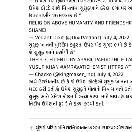
— R Verma (@RRVerma97907517) July 4, 202
ઉમેશ કોલ્હે સાથે મિત્રતામાં યુસુફખાને કરેલા દગા પર 
ઉપર રાખી? શરમજનક છે “
RELIGION ABOVE HUMANITY AND FRIENDSHIP
SHAME!
— Vedant Dixit (@DixitVedant) July 4, 2022
યુસુફ ખાનની મુસ્લિમ કટ્ટરતા ઉપર એક યુઝર લખે છે 
જે યુસુફ ખાને દર્શાવી છે”
THEIR 7TH CENTURY ARABIC PAEDOPHILE T
YUSUF KHAN #AMRAVATICHEMIST HTTPS://T
— Chacko (@kingmaker_ind) July 4, 2022
અત્રે ઉલ્લેખનીય છે કે જે ઉમેશ કોલ્હેએ યુસુફ ખાનના
મદદ કરી હતી.જે ઉમેશ યુસુફને પોતાનો મિત્ર માનતો હતો
યુસુફ ખાને ઉમેશ કોલ્હાની હત્યા કરવા માટે કાવતરું ઘડ
નિર્દોષ ઉમેશની ક્રૂર રીતે હત્યા કરવી હતી.
ચૂંટણી પરિણામોને લઈને મમતાના ધરણા : BJP પર ગોટાળાન