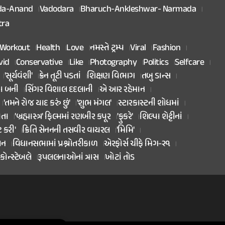
da-Anand
Vadodara
Bharuch-Ankleshwar- Narmada
tra
Workout
Health
Love
નમસ્તે ટ્રમ્પ
Viral
Fashion
vid
Conservative
Like
Photography
Politics
Selfcare
'સૂર્યવંશી'
ક્રેન તૂટી પડતાં
શિક્ષણ વિભાગ
તબુ ડાન્સ
તા બની
સિંગર વિશાલ દદલાની
એ આર રહેમાન
'તમને રોજ યાદ કરું છું'
'શુભ મંગલ'
સ્ટારકાસ્ટની શોધમાં
િતા
'બ્રહ્માસ્ત્ર' ફિલ્મમાં રણબીર કપૂર
'ફુકરે'
શિલ્પા શેટ્ટીનાં
ટ કરી'
ક્રિતિ સેનનની તસવીર વાયરલ
'મિમિ'
ાન
વિધાનસભામાં પ્રશ્નોતરીકાળ
એરફોર્સ ચીફે મિગ-૨૧
કોન્સ્ટેબલે
રૂપલલનાઓનાં ત્રાસ
ખોટાં તોડ