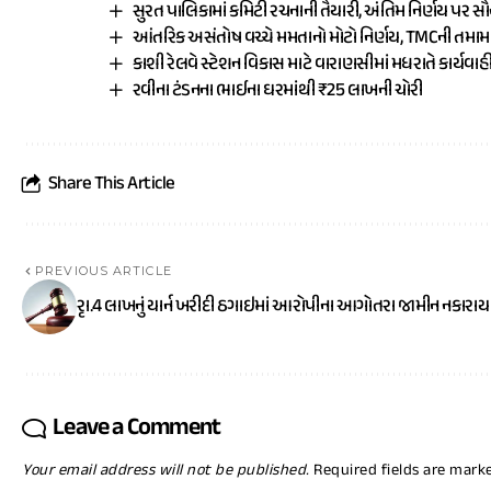
સુરત પાલિકામાં કમિટી રચનાની તૈયારી, અંતિમ નિર્ણય પર સ
આંતરિક અસંતોષ વચ્ચે મમતાનો મોટો નિર્ણય, TMCની તમ
કાશી રેલવે સ્ટેશન વિકાસ માટે વારાણસીમાં મધરાતે કાર્યવાહ
રવીના ટંડનના ભાઈના ઘરમાંથી ₹25 લાખની ચોરી
Share This Article
PREVIOUS ARTICLE
રૃા.4 લાખનું યાર્ન ખરીદી ઠગાઇમાં આરોપીના આગોતરા જામીન નકારાય
Leave a Comment
Your email address will not be published.
Required fields are mar