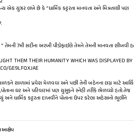
2
અન્ય એક યુઝર લખે છે કે “ધાર્મિક કટ્ટરતા માનવતા અને મિત્રતાથી પણ
.
કે ” તેમની 7મી સદીના અરબી પીડોફાઈલે તેમને તેમની માનવતા શીખવી હ
AUGHT THEM THEIR HUMANITY WHICH WAS DISPLAYED BY
.CO/GE9LFQXJAE
 બાળકને શાળામાં પ્રવેશ મેળવવા અને પછી તેની બહેનના લગ્ન માટે આર્થ
,પોતાના ઘર અને પરિવારમાં પણ યુસુફને સ્નેહી તરીકે ભેળવ્યો હતો.તેજ
યું અને ધાર્મિક કટ્ટરતા દાખવીને પોતાના ઉપર કરેલા અહેસાનો ભૂલીને
ા આક્ષેપ