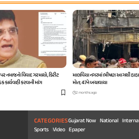
 પર નમાજનો વિવાદ ગરમાયો, કિરીટ
માલવિયા નગરમાં ભીષણ આગથી હાહાક
કડક કાર્યવાહી કરવાની માંગ
મોત; 47ને બચાવાયા
2 months ago
CATEGORIES
Gujarat Now
National
Interna
Sports
Video
Epaper