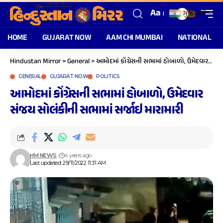
Aa
ગુજરાતી
▼
HOME
GUJARAT NOW
AAM CHI MUMBAI
NATIONAL
Hindustan Mirror
>
General
>
આમોદમાં કોંગ્રેસની સભામાં હોબાળો, ઉમેદવાર સંજય સોલંકીની સભામાં સર્જાઇ મારામારી
GENERAL
GUJARAT NOW
POLITICS
આમોદમાં કોંગ્રેસની સભામાં હોબાળો, ઉમેદવાર
સંજય સોલંકીની સભામાં સર્જાઇ મારામારી
HM NEWS
4 years ago
Last updated: 29/11/2022 11:31 AM