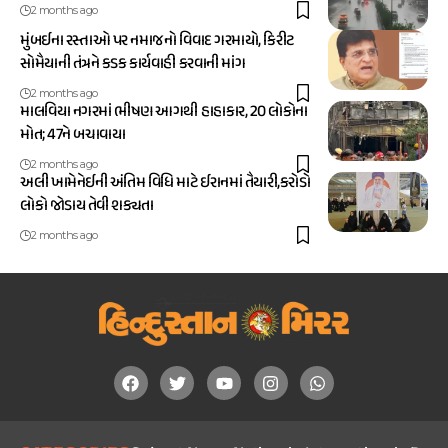
2 months ago
મુંબઈના રસ્તાઓ પર નમાજનો વિવાદ ગરમાયો, કિરીટ
સોમૈયાની તંત્રને કડક કાર્યવાહી કરવાની માંગ
2 months ago
માલવિયા નગરમાં ભીષણ આગથી હાહાકાર, 20 લોકોના
મોત; 47ને બચાવાયા
2 months ago
અલી ખામેનેઈની અંતિમ વિધિ માટે ઈરાનમાં તૈયારી,કરોડો
લોકો જોડાય તેવી શક્યતા
2 months ago