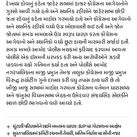
દેખાયા હોવાનું કહેતા જાહેર સભામાં હાજર કોંગ્રેસના આગેવાનોને
ગુસ્સો આવી ગયો હતો અને સ્થાનિક રહીશોને જાહેરસભા છોડી
જતા રહેવાનું કહેતા માહોલ ગરમાયો હતો અને કોંગ્રેસના આગેવાનો
અને સ્થાનિક રહીશો વચ્ચે ઉગ્ર બોલાચાલી થઇ હતી અને જોત
જોતામાં સમગ્ર મામલાએ ઉગ્ર સ્વરૂપ ધારણ કરતા કોંગ્રેસના
આગેવાનો અને સ્થાનિકો વચ્ચે છૂટા હાથની મારામારી સર્જાઇ હતી.
સમગ્ર મામલે આમોદ પોલીસ મથકમાં ફરિયાદ કરવામાં આવતા
પોલીસે એક ઈસમની ધરપકડ કરી અન્ય આરોપીઓને ઝડપી
પાડવાના ચક્રો ગતિમાન કર્યા હતા અને પોલીસે આમોદ
નગરપાલિકાના માજી પ્રમુખ તેમજ તાલુકા કોંગ્રેસના માજી પ્રમુખ
વિરુદ્ધ રાયોટીંગ ગુનો દાખલ કરી વધુ તપાસ હાથ ધરી છે તો
બીજી બાજુ સભામાં માહોલ ગરમાતા કોંગ્રેસના વર્તમાન ધારાસભ્ય
અને જંબુસર વિધાનસભા બેઠકના ઉમેદવાર સંજયસિંહ સોલંકીને
સ્થળ છોડી ભાગવાનો વારો આવ્યો હતો.
ચૂંટણી પરિણામોને લઈને મમતાના ધરણા : BJP પર ગોટાળાના આક્ષેપ
સુરત પાલિકામાં કમિટી રચનાની તૈયારી, અંતિમ નિર્ણય પર સૌની નજર