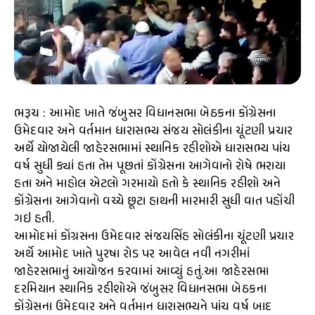
ભરૂચ : આમોદ ખાતે જંબુસર વિધાનસભા બેઠકના કોંગ્રેસના
ઉમેદવાર અને વર્તમાન ધારાસભ્ય સંજય સોલંકીના ચૂંટણી પ્રચાર
અર્થે યોજાયેલી જાહેરસભામાં સ્થાનિક રહીશોએ ધારાસભ્ય પાંચ
વર્ષ સુધી ક્યાં હતા તેમ પૂછતાં કોંગ્રેસના આગેવાનો રોષે ભરાયા
હતા અને માહોલ એટલો ગરમાયો હતો કે સ્થાનિક રહીશો અને
કોંગ્રેસના આગેવાનો વચ્ચે છૂટા હાથની મારમારી સુધી વાત પહોંચી
ગઇ હતી.
આમોદમાં કોંગ્રસના ઉમેદવાર સંજયસિંહ સોલંકીના ચૂંટણી પ્રચાર
અર્થે આમોદ ખાતે પુરષા રોડ પર આવેલ નવી નગરીમાં
જાહેરસભાનું આયોજન કરવામાં આવ્યું હતું.આ જાહેરસભા
દરમિયાન સ્થાનિક રહીશોએ જંબુસર વિધાનસભા બેઠકના
કોંગ્રેસના ઉમેદવાર અને વર્તમાન ધારાસભ્યને પાંચ વર્ષ બાદ