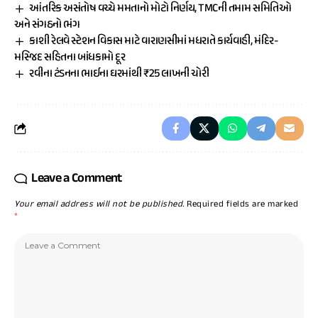
આંતરિક અસંતોષ વચ્ચે મમતાનો મોટો નિર્ણય, TMCની તમામ સમિતિઓ
અને સંગઠનો ભંગ
કાશી રેલવે સ્ટેશન વિકાસ માટે વારાણસીમાં મધરાતે કાર્યવાહી, મંદિર-
મસ્જિદ સહિતના બાંધકામો દૂર
રવીના ટંડનના ભાઈના ઘરમાંથી ₹25 લાખની ચોરી
Leave a Comment
Your email address will not be published.
Required fields are marked
*