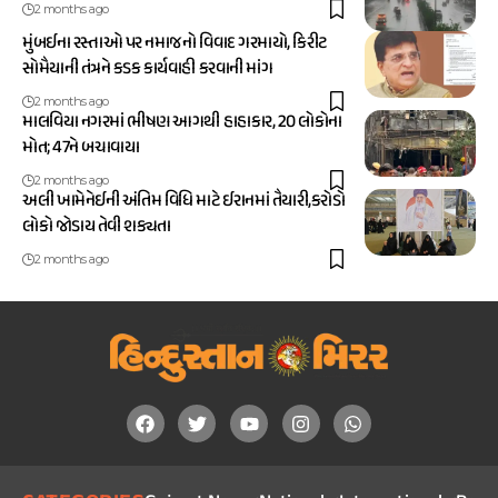
2 months ago
મુંબઈના રસ્તાઓ પર નમાજનો વિવાદ ગરમાયો, કિરીટ
સોમૈયાની તંત્રને કડક કાર્યવાહી કરવાની માંગ
2 months ago
માલવિયા નગરમાં ભીષણ આગથી હાહાકાર, 20 લોકોના
મોત; 47ને બચાવાયા
2 months ago
અલી ખામેનેઈની અંતિમ વિધિ માટે ઈરાનમાં તૈયારી,કરોડો
લોકો જોડાય તેવી શક્યતા
2 months ago