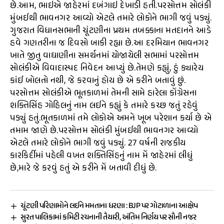
છે.આમ, ભાઇએ જાહેરમાં દબંગાઇ દેખાડી હતી.પરસોત્તમ સોલંકી
મુંબઈથી ભાવનગર આવ્યો એટલે તમારે લોકોને ભાગી જવું પડ્યું.
ગુજરાત વિધાનસભાની ચૂંટણીના પ્રથમ તબક્કાના મતદાનને આડે
હવે ગણતરીના જ દિવસો બાકી રહ્યા છે.આ દરમિયાન ભાવનગર
ખાતે જીતુ વાઘાણીના સમર્થનમાં યોજાયેલી સભામાં પરસોત્તમ
સોલંકીએ વિવાદાસ્પદ નિવેદન આપ્યું છે.તેમણે કહ્યું, હું ક્યારેય
કાંઈ બોલતો નથી, જે કરવાનું હોય છે એ કરીને બતાવું છું.
પરસોત્તમ સોલંકીએ ભૂતકાળમાં તેમની સામે હારેલા કોંગ્રેસના
શક્તિસિંહ ગોહિલનું નામ લઈને કહ્યું કે તમારે કચ્છ જતું રહેવું
પડ્યું હતું.ભૂતકાળમાં તમે લોકોએ અમને ખૂબ પરેશાન કર્યા છે એ
તમામ જાણે છે.પરસોત્તમ સોલંકી મુંબઈથી ભાવનગર આવ્યો
એટલે તમારે લોકોને ભાગી જવું પડ્યું. 27 વર્ષની રાજકીય
કારકિર્દીમાં પહેલી વખત શક્તિસિંહનું નામ મેં જાહેરમાં લીધું
છે,મારે જે કરવું હતું એ કરીને મેં બતાવી દીધું છે.
ચૂંટણી પરિણામોને લઈને મમતાના ધરણા : BJP પર ગોટાળાના આક્ષેપ
સુરત પાલિકામાં કમિટી રચનાની તૈયારી, અંતિમ નિર્ણય પર સૌની નજર