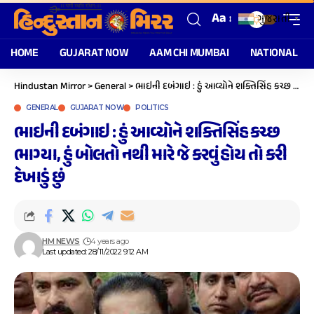
Aa
ગુજરાતી
▼
HOME
GUJARAT NOW
AAM CHI MUMBAI
NATIONAL
Hindustan Mirror
>
General
>
ભાઇની દબંગાઇ : હું આવ્યોને શક્તિસિંહ કચ્છ ભાગ્યા, હું બોલતો નથી મારે જે કરવું હોય તો કરી દેખાડું છું
GENERAL
GUJARAT NOW
POLITICS
ભાઇની દબંગાઇ : હું આવ્યોને શક્તિસિંહ કચ્છ
ભાગ્યા, હું બોલતો નથી મારે જે કરવું હોય તો કરી
દેખાડું છું
HM NEWS
4 years ago
Last updated: 28/11/2022 9:12 AM