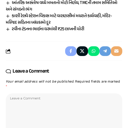
આંતરિક અસંતોષ વચ્ચે મમતાનો મોટો નિર્ણય, TMCની તમામ સમિતિઓ
અને સંગઠનો ભંગ
કાશી રેલવે સ્ટેશન વિકાસ માટે વારાણસીમાં મધરાતે કાર્યવાહી, મંદિર-
મસ્જિદ સહિતના બાંધકામો દૂર
રવીના ટંડનના ભાઈના ઘરમાંથી ₹25 લાખની ચોરી
Leave a Comment
Your email address will not be published.
Required fields are marked
*