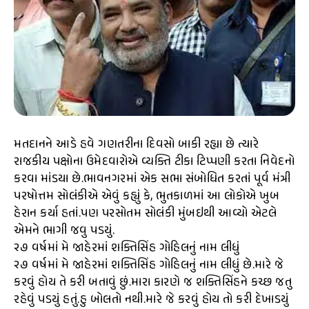
મતદાનને આડે હવે ગણતરીના દિવસો બાકી રહ્યા છે ત્યારે
રાજકીય પક્ષોના ઉમેદવારોએ વ્યક્તિ ટીકા ટિપ્પણી કરતા નિવેદનો
કરવા માંડયા છે.ભાવનગરમાં એક સભા સંબોધિત કરતાં પૂર્વ મંત્રી
પરષોત્તમ સોલંકીએ એવું કહ્યું કે, ભુતકાળમાં આ લોકોએ ખુબ
હેરાન કર્યા હતાં.પણ પરસોતમ સોલંકી મુંબઇથી આવ્યો એટલે
એમને ભાગી જવુ પડયું.
૨૭ વર્ષમાં મે જાહેરમાં શક્તિસિંહ ગોહિલનું નામ લીધું
૨૭ વર્ષમાં મે જાહેરમાં શક્તિસિંહ ગોહિલનું નામ લીધું છે.મારે જે
કરવું હોય તે કરી બતાવું છું.મારા કારણે જ શક્તિસિંહને કચ્છ જતુ
રહેવું પડયું હતું.હુ બોલતો નથી.મારે જે કરવું હોય તો કરી દેખાડયું