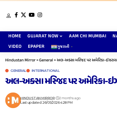
HOME
GUJARAT NOW
AAM CHI MUMBAI
N
VIDEO
EPAPER
ગુજરાતી
▼
Hindustan Mirror
>
General
>
અલ-અક્સા મસ્જિદ પર અમેરિકા-ઇઝરાયલની
GENERAL
INTERNATIONAL
અલ-અક્સા મસ્જિદ પર અમેરિકા-ઇઝરા
HINDUSTAN MIRROR
2 months ago
Last updated: 26/05/2026 4:28 PM