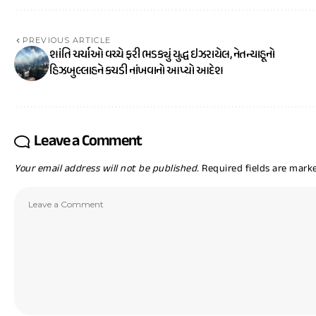
PREVIOUS ARTICLE
શાંતિ ચર્ચાઓ વચ્ચે ફરી ભડક્યું યુદ્ધ ઇઝરાયેલ, નેતન્યાહૂનો
હિઝબુલ્લાહને કચડી નાંખવાનો આપ્યો આદેશ
Leave a Comment
Your email address will not be published.
Required fields are mar