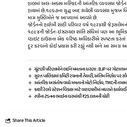
હાલમાં અલ-અક્સા મસ્જિદની આંતરિક વ્યવસ્થા જોર્ડન 
હાથમાં છે.૧૯૬૭ના યુદ્ધ બાદ થયેલી વ્યવસ્થા મુજબ બિન-
માત્ર મુસ્લિમોને જ આપવામાં આવ્યો છે.
જોર્ડનનો હાશેમી શાહી પરિવાર વર્ષ ૧૯૨૪થી જેરૂસલેમના મુ
૧૯૯૪ની જોર્ડન-ઇઝરાયલ શાંતિ સંધિમાં પણ આ ભૂમિકા
વ્હાઇટ હાઉસના એક વરિષ્ઠ અધિકારીએ સ્પષ્ટતા કરતાં 
દૂર કરવાનો કોઈ પ્રયાસ કરી રહ્યું નથી અને આ સમગ્ર 
ચૂંટણી પરિણામોને લઈને મમતાના ધરણા : BJP પર ગોટાળાન
સુરત પાલિકામાં કમિટી રચનાની તૈયારી, અંતિમ નિર્ણય પર સ
આંતરિક અસંતોષ વચ્ચે મમતાનો મોટો નિર્ણય, TMCની તમ
કાશી રેલવે સ્ટેશન વિકાસ માટે વારાણસીમાં મધરાતે કાર્યવાહ
રવીના ટંડનના ભાઈના ઘરમાંથી ₹25 લાખની ચોરી
Share This Article