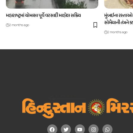
મહારાષ્ટ્રમાં ચોમાસા પૂર્વે વરસાદી માહોલ સક્રિય
મુંબઈના રસ્તાઓ
સોમૈયાની તંત્રને 
2 months ago
2 months ago