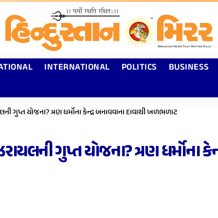
ATIONAL
INTERNATIONAL
POLITICS
BUSINESS
 ગુપ્ત યોજના? ત્રણ ધર્મોના કેન્દ્ર બનાવવાના દાવાથી ખળભળાટ
યલની ગુપ્ત યોજના? ત્રણ ધર્મોના ક