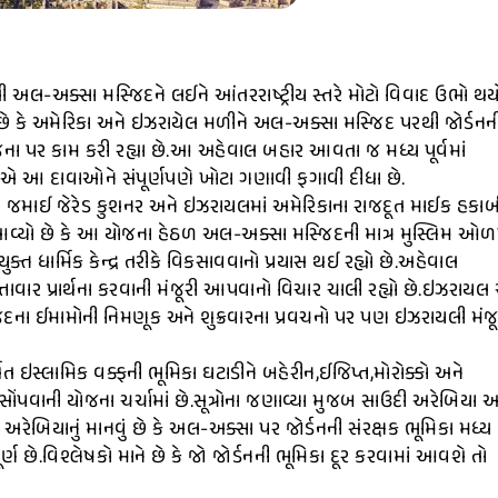
વતી અલ-અક્સા મસ્જિદને લઈને આંતરરાષ્ટ્રીય સ્તરે મોટો વિવાદ ઉભો થય
 છે કે અમેરિકા અને ઇઝરાયેલ મળીને અલ-અક્સા મસ્જિદ પરથી જોર્ડનન
ના પર કામ કરી રહ્યા છે.આ અહેવાલ બહાર આવતા જ મધ્ય પૂર્વમાં
એ આ દાવાઓને સંપૂર્ણપણે ખોટા ગણાવી ફગાવી દીધા છે.
રમ્પના જમાઈ જેરેડ કુશનર અને ઇઝરાયલમાં અમેરિકાના રાજદૂત માઈક હકાબ
ં આવ્યો છે કે આ યોજના હેઠળ અલ-અક્સા મસ્જિદની માત્ર મુસ્લિમ ઓ
સંયુક્ત ધાર્મિક કેન્દ્ર તરીકે વિકસાવવાનો પ્રયાસ થઈ રહ્યો છે.અહેવાલ
ાવાર પ્રાર્થના કરવાની મંજૂરી આપવાનો વિચાર ચાલી રહ્યો છે.ઇઝરાય
જિદના ઈમામોની નિમણૂક અને શુક્રવારના પ્રવચનો પર પણ ઇઝરાયલી મંજૂ
થિત ઇસ્લામિક વક્ફની ભૂમિકા ઘટાડીને બહેરીન,ઈજિપ્ત,મોરોક્કો અને
ોંપવાની યોજના ચર્ચામાં છે.સૂત્રોના જણાવ્યા મુજબ સાઉદી અરેબિયા 
રેબિયાનું માનવું છે કે અલ-અક્સા પર જોર્ડનની સંરક્ષક ભૂમિકા મધ્ય
ૂર્ણ છે.વિશ્લેષકો માને છે કે જો જોર્ડનની ભૂમિકા દૂર કરવામાં આવશે તો