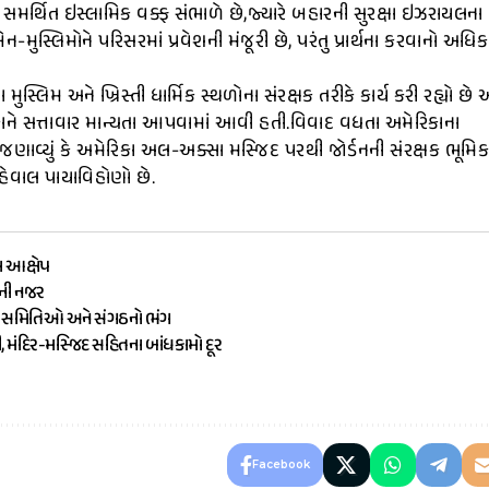
સમર્થિત ઇસ્લામિક વક્ફ સંભાળે છે,જ્યારે બહારની સુરક્ષા ઇઝરાયલના
મુસ્લિમોને પરિસરમાં પ્રવેશની મંજૂરી છે, પરંતુ પ્રાર્થના કરવાનો અધિક
સ્લિમ અને ખ્રિસ્તી ધાર્મિક સ્થળોના સંરક્ષક તરીકે કાર્ય કરી રહ્યો છે 
ને સત્તાવાર માન્યતા આપવામાં આવી હતી.વિવાદ વધતા અમેરિકાના
જણાવ્યું કે અમેરિકા અલ-અક્સા મસ્જિદ પરથી જોર્ડનની સંરક્ષક ભૂમિક
અહેવાલ પાયાવિહોણો છે.
ા આક્ષેપ
ૌની નજર
ામ સમિતિઓ અને સંગઠનો ભંગ
ી, મંદિર-મસ્જિદ સહિતના બાંધકામો દૂર
Facebook