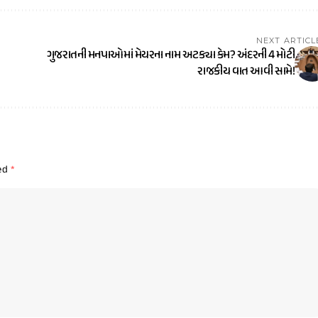
NEXT ARTICL
ગુજરાતની મનપાઓમાં મેયરના નામ અટક્યા કેમ? અંદરની 4 મોટી
રાજકીય વાત આવી સામે!
ked
*