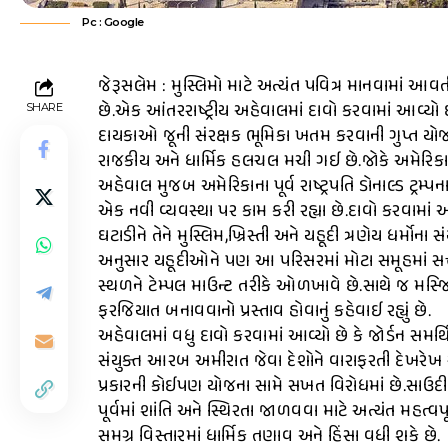
Pc : Google
જેરૂસલેમ : મુસ્લિમો માટે અત્યંત પવિત્ર માનવામાં આ
છે.એક આંતરરાષ્ટ્રીય અહેવાલમાં દાવો કરવામાં આવ્યો
SHARE
દાયકાઓ જૂની સંરક્ષક ભૂમિકા ખતમ કરવાની ગુપ્ત યોજ
રાજકીય અને ધાર્મિક હલચલ મચી ગઈ છે.જોકે અમેરિકા
અહેવાલ મુજબ અમેરિકાના પૂર્વ રાષ્ટ્રપતિ ડોનાલ્ડ ટ્
એક નવી વ્યવસ્થા પર કામ કરી રહ્યા છે.દાવો કરવામા
ઘટાડીને તેને મુસ્લિમ,ખ્રિસ્તી અને યહૂદી ત્રણેય ધર્મોના 
અનુસાર યહૂદીઓને પણ આ પરિસરમાં મોટા સમૂહમાં સત્ત
સ્થળને ટેમ્પલ માઉન્ટ તરીકે ઓળખાવે છે.સાથે જ મસ્
ફરજિયાત બનાવવાનો પ્રસ્તાવ હોવાનું કહેવાઈ રહ્યું છે.
અહેવાલમાં વધુ દાવો કરવામાં આવ્યો છે કે જોર્ડન સમર્
સંયુક્ત આરબ અમીરાત જેવા દેશોને વારાફરતી દેખરેખ સ
પ્રકારની કોઈપણ યોજના સામે સખત વિરોધમાં છે.સાઉદી અ
પૂર્વમાં શાંતિ અને સ્થિરતા જાળવવા માટે અત્યંત મહત્વપ
સમગ્ર વિસ્તારમાં ધાર્મિક તણાવ અને હિંસા વધી શકે છે.