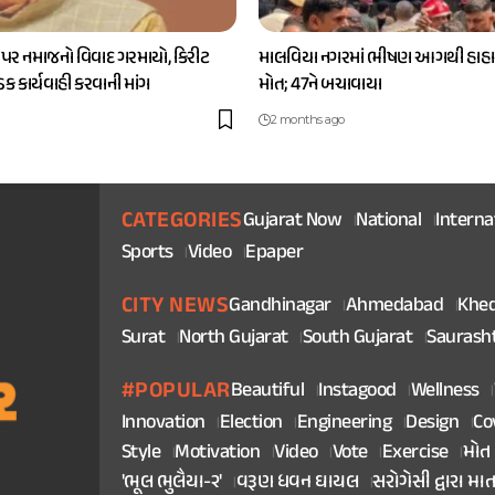
 પર નમાજનો વિવાદ ગરમાયો, કિરીટ
માલવિયા નગરમાં ભીષણ આગથી હાહાક
કડક કાર્યવાહી કરવાની માંગ
મોત; 47ને બચાવાયા
2 months ago
CATEGORIES
Gujarat Now
National
Interna
Sports
Video
Epaper
CITY NEWS
Gandhinagar
Ahmedabad
Khe
Surat
North Gujarat
South Gujarat
Saurash
#POPULAR
Beautiful
Instagood
Wellness
Innovation
Election
Engineering
Design
Co
Style
Motivation
Video
Vote
Exercise
મોત
'ભૂલ ભુલૈયા-૨'
વરૂણ ધવન ઘાયલ
સરોગેસી દ્વારા મા