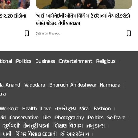
ાર, 20 લોકોના
અલી ખામેનેઈની અંતિમ વિધિ માટે ઈરાનમાં તૈયારી,કરોડો
લોકો જોડાય તેવી શક્યતા
2 months ago
tional
Politics
Business
Entertainment
Religious
da-Anand
Vadodara
Bharuch-Ankleshwar- Narmada
tra
Workout
Health
Love
નમસ્તે ટ્રમ્પ
Viral
Fashion
vid
Conservative
Like
Photography
Politics
Selfcare
'સૂર્યવંશી'
ક્રેન તૂટી પડતાં
શિક્ષણ વિભાગ
તબુ ડાન્સ
તા બની
સિંગર વિશાલ દદલાની
એ આર રહેમાન