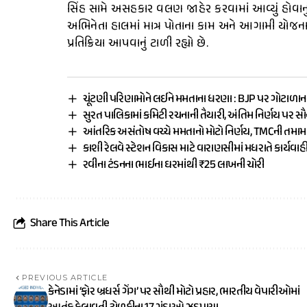
સિંહ સામે અસહકાર વલણ જાહેર કરવામાં આવ્યું હોવાનું કહ
અભિનેતા હાલમાં માત્ર પોતાના કામ અને આગામી યોજનાઓ 
પ્રતિક્રિયા આપવાનું ટાળી રહ્યો છે.
ચૂંટણી પરિણામોને લઈને મમતાના ધરણા : BJP પર ગોટાળાન
સુરત પાલિકામાં કમિટી રચનાની તૈયારી, અંતિમ નિર્ણય પર સ
આંતરિક અસંતોષ વચ્ચે મમતાનો મોટો નિર્ણય, TMCની તમ
કાશી રેલવે સ્ટેશન વિકાસ માટે વારાણસીમાં મધરાતે કાર્યવાહ
રવીના ટંડનના ભાઈના ઘરમાંથી ₹25 લાખની ચોરી
Share This Article
PREVIOUS ARTICLE
કેનેડામાં ‘ફોર બ્રધર્સ ગેંગ’ પર સૌથી મોટો પ્રહાર, ભારતીય વેપારીઓમાં