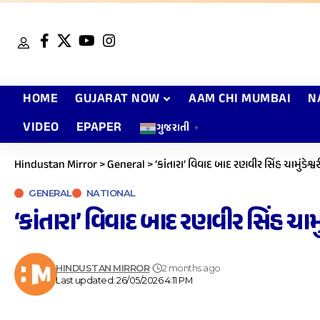
HOME
GUJARAT NOW
AAM CHI MUMBAI
N
VIDEO
EPAPER
ગુજરાતી
▼
Hindustan Mirror
>
General
>
‘કાંતારા’ વિવાદ બાદ રણવીર સિંહ ચામુંડેશ્વ
GENERAL
NATIONAL
‘કાંતારા’ વિવાદ બાદ રણવીર સિંહ ચામું
HINDUSTAN MIRROR
2 months ago
Last updated: 26/05/2026 4:11 PM