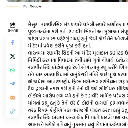
Pc : Google
મૈસુર : રણવીરસિંહ મંગળવારે વહેલી સવારે કર્ણાટકના પ્રસ
પૂજા-અર્ચના કરી હતી. રણવીર સિંહની આ મુલાકાત સંપૂર
SHARE
ચહેરા પર માસ્ક પહેરેલું રાખ્યું હતું જેથી કોઈ તેને ઓ
મંદિરમાં પ્રવેશ કરીને પૂજા કરી હતી.
વાસ્તવમાં રણવીર સિંહની આ મંદિર મુલાકાત કર્ણાટક ઉચ્
મિમિક્રી કરવાના વિવાદમાં તેની સામે ગુનો નોંધાયો હતો.
રણવીર સિંહે કોર્ટમાં સુધારેલી સોગંદનામું રજૂ કરીને 
તેને ચાર અઠવાડિયામાં ચામુંડેશ્વરી મંદિરે જઈ પૂજા કર
યોજાયેલા આંતરરાષ્ટ્રીય ફિલ્મ મહોત્સવ દરમિયાન શરૂ થ
દૈવ દ્રશ્યની નકલ કરી હતી.તેનો વીડિયો સોશિયલ મીડિયા
લોકોએ આરોપ લગાવ્યો હતો કે રણવીરે ધાર્મિક પરંપરા અ
માંગતાં કહ્યું હતું કે તેનો ઈરાદો કોઈની લાગણી દુભાવવ
તરફ રિષભ શેટ્ટીએ પણ નારાજગી વ્યક્ત કરતાં કહ્યું હતુ
રણવીર સિંહ હાલમાં અન્ય એક વિવાદને કારણે પણ ચર્ચા
અખ્તરને કરોડો રૂપિયાનું નુકસાન થયું હોવાના અહેવાલ