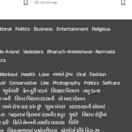
2 months ago
tional
Politics
Business
Entertainment
Religious
da-Anand
Vadodara
Bharuch-Ankleshwar- Narmada
tra
Workout
Health
Love
નમસ્તે ટ્રમ્પ
Viral
Fashion
vid
Conservative
Like
Photography
Politics
Selfcare
'સૂર્યવંશી'
ક્રેન તૂટી પડતાં
શિક્ષણ વિભાગ
તબુ ડાન્સ
તા બની
સિંગર વિશાલ દદલાની
એ આર રહેમાન
'તમને રોજ યાદ કરું છું'
'શુભ મંગલ'
સ્ટારકાસ્ટની શોધમાં
િતા
'બ્રહ્માસ્ત્ર' ફિલ્મમાં રણબીર કપૂર
'ફુકરે'
શિલ્પા શેટ્ટીનાં
ટ કરી'
ક્રિતિ સેનનની તસવીર વાયરલ
'મિમિ'
ાન
વિધાનસભામાં પ્રશ્નોતરીકાળ
એરફોર્સ ચીફે મિગ-૨૧