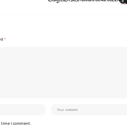
હિઝબુલ્લાહને કચડી નાંખવાનો આપ્યો આદેશ
ked
*
t time I comment.