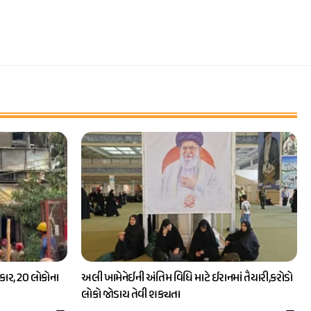
ાર, 20 લોકોના
અલી ખામેનેઈની અંતિમ વિધિ માટે ઈરાનમાં તૈયારી,કરોડો
લોકો જોડાય તેવી શક્યતા