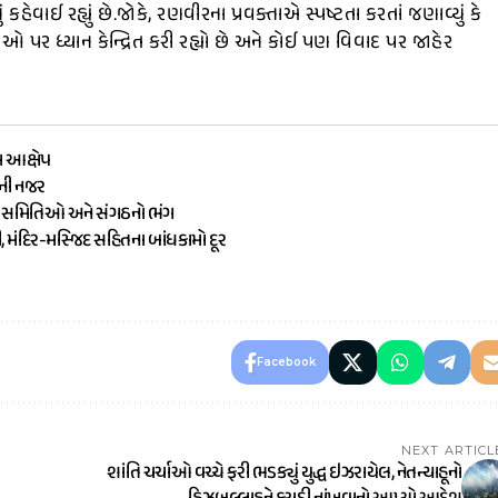
ેવાઈ રહ્યું છે.જોકે, રણવીરના પ્રવક્તાએ સ્પષ્ટતા કરતાં જણાવ્યું કે
પર ધ્યાન કેન્દ્રિત કરી રહ્યો છે અને કોઈ પણ વિવાદ પર જાહેર
ા આક્ષેપ
ૌની નજર
ામ સમિતિઓ અને સંગઠનો ભંગ
ી, મંદિર-મસ્જિદ સહિતના બાંધકામો દૂર
Facebook
NEXT ARTICL
શાંતિ ચર્ચાઓ વચ્ચે ફરી ભડક્યું યુદ્ધ ઇઝરાયેલ, નેતન્યાહૂનો