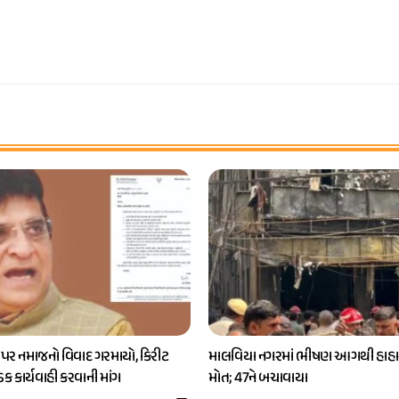
 પર નમાજનો વિવાદ ગરમાયો, કિરીટ
માલવિયા નગરમાં ભીષણ આગથી હાહાક
કડક કાર્યવાહી કરવાની માંગ
મોત; 47ને બચાવાયા