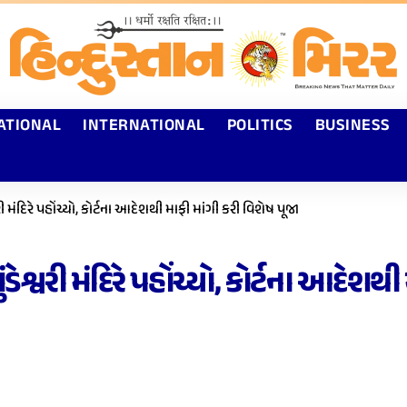
ATIONAL
INTERNATIONAL
POLITICS
BUSINESS
રી મંદિરે પહોંચ્યો, કોર્ટના આદેશથી માફી માંગી કરી વિશેષ પૂજા
ડેશ્વરી મંદિરે પહોંચ્યો, કોર્ટના આદેશથ