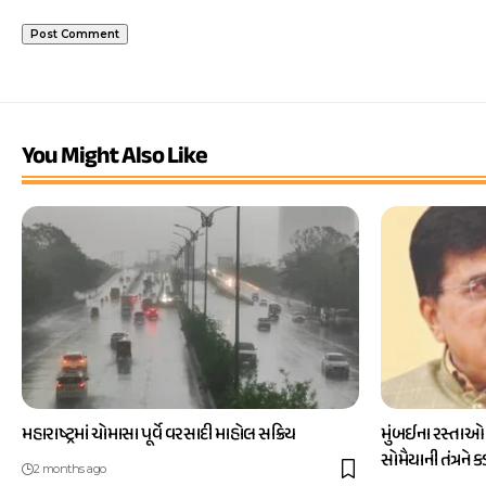
You Might Also Like
મહારાષ્ટ્રમાં ચોમાસા પૂર્વે વરસાદી માહોલ સક્રિય
મુંબઈના રસ્તાઓ
સોમૈયાની તંત્રને 
2 months ago