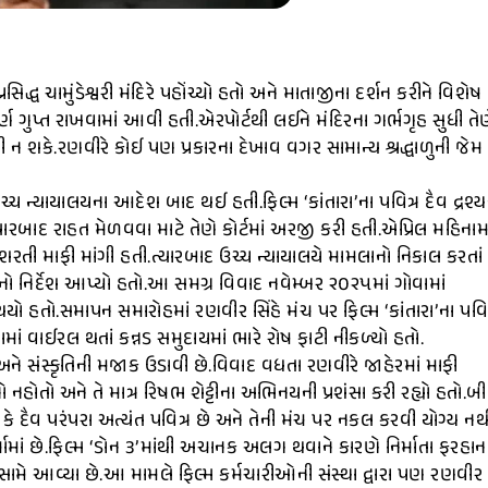
િદ્ધ ચામુંડેશ્વરી મંદિરે પહોંચ્યો હતો અને માતાજીના દર્શન કરીને વિશેષ
્ણ ગુપ્ત રાખવામાં આવી હતી.એરપોર્ટથી લઈને મંદિરના ગર્ભગૃહ સુધી તે
ળખી ન શકે.રણવીરે કોઈ પણ પ્રકારના દેખાવ વગર સામાન્ય શ્રદ્ધાળુની જેમ
ચ ન્યાયાલયના આદેશ બાદ થઈ હતી.ફિલ્મ ‘કાંતારા’ના પવિત્ર દૈવ દ્રશ્ય
ત્યારબાદ રાહત મેળવવા માટે તેણે કોર્ટમાં અરજી કરી હતી.એપ્રિલ મહિનામા
બિનશરતી માફી માંગી હતી.ત્યારબાદ ઉચ્ચ ન્યાયાલયે મામલાનો નિકાલ કરતાં
વાનો નિર્દેશ આપ્યો હતો.આ સમગ્ર વિવાદ નવેમ્બર ૨૦૨૫માં ગોવામાં
યો હતો.સમાપન સમારોહમાં રણવીર સિંહે મંચ પર ફિલ્મ ‘કાંતારા’ના પવિત
માં વાઈરલ થતાં કન્નડ સમુદાયમાં ભારે રોષ ફાટી નીકળ્યો હતો.
ને સંસ્કૃતિની મજાક ઉડાવી છે.વિવાદ વધતા રણવીરે જાહેરમાં માફી
ાનો નહોતો અને તે માત્ર રિષભ શેટ્ટીના અભિનયની પ્રશંસા કરી રહ્યો હતો.બ
ં કે દૈવ પરંપરા અત્યંત પવિત્ર છે અને તેની મંચ પર નકલ કરવી યોગ્ય નથ
માં છે.ફિલ્મ ‘ડોન ૩’માંથી અચાનક અલગ થવાને કારણે નિર્માતા ફરહાન
ો સામે આવ્યા છે.આ મામલે ફિલ્મ કર્મચારીઓની સંસ્થા દ્વારા પણ રણવીર