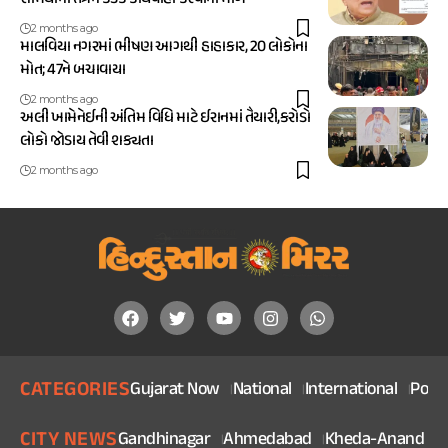
2 months ago
માલવિયા નગરમાં ભીષણ આગથી હાહાકાર, 20 લોકોના
મોત; 47ને બચાવાયા
2 months ago
અલી ખામેનેઈની અંતિમ વિધિ માટે ઈરાનમાં તૈયારી,કરોડો
લોકો જોડાય તેવી શક્યતા
2 months ago
CATEGORIES
Gujarat Now
National
International
Politi
CITY NEWS
Gandhinagar
Ahmedabad
Kheda-Anand
V