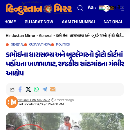
Aa
ગુજરાતી
▼
HOME
GUJARAT NOW
AAM CHI MUMBAI
NATIONAL
Hindustan Mirror
>
General
>
ડભોઈના ધારાસભ્ય અને બુટલેગરનો ફોટો કોર્ટમાં પહોંચતા ખળભળાટ, રાજકીય સાંઠગાંઠના ગંભીર આક્ષેપ
GENERAL
GUJARAT NOW
POLITICS
ડભોઈના ધારાસભ્ય અને બુટલેગરનો ફોટો કોર્ટમાં
પહોંચતા ખળભળાટ, રાજકીય સાંઠગાંઠના ગંભીર
આક્ષેપ
HINDUSTAN MIRROR
3 months ago
Last updated: 26/05/2026 4:57 PM