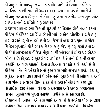
હોવાનું સામે આવ્યું છે.આ જ પ્રમોદ પાંડે કોંગ્રેસના કોર્પોરેટર
આશિષ જોશી સામે નોંધાયેલા દારૂ કેસમાં મહત્વનો આરોપી
હોવાનું કહેવાય છે.ફોટો કોર્ટમાં રજૂ થતા રાજકીય અને ગુનાખોર
ગઠબંધનની ચર્ચાઓ શરૂ થઇ છે.
વડોદરા મહાનગરપાલિકાની ચૂંટણી દરમિયાન વોર્ડ નંબર 15ના
કોંગ્રેસ કોર્પોરેટર આશિષ જોશી સામે સંખેડા પોલીસ મથકે દારૂ
મંગાવવાનો ગુનો નોંધ્યો હતો.આ કેસમાં બચાવ પક્ષના વકીલ
હિતેશ ગુપ્તાએ કોર્ટ સમક્ષ કેટલાક ફોટોગ્રાફ રજૂ કર્યા હતા.આ
ફોટોમાં ધારાસભ્ય શૈલેષ સોટ્ટા શાહી અંદાજમાં ઘોડા પર બેઠેલા
જોવા મળે છે,જ્યારે બુટલેગર પ્રમોદ પાંડે તેમની ઘોડાની લગામ
પકડીને આગળ ચાલતો દેખાય છે.બચાવ પક્ષે દાવો કર્યો છે કે
કોંગ્રેસના નેતાને ખોટા કેસમાં ફસાવવા માટે સમગ્ર ષડયંત્ર રચાયું
હતું.આ સમગ્ર પ્રકરણમાં પોલીસ અને બુટલેગરોની સાંઠગાંઠ અંગે
પણ ગંભીર સવાલો ઉભા થયા છે.રાજ્ય મોનીટરીંગ દળ દ્વારા
નોંધાયેલા દારૂ કેસમાં વિરાજ જયસ્વાલ અને ધવલ જયસ્વાલ
નામના બુટલેગરો મુખ્ય આરોપી તરીકે સામે આવ્યા છે.
ચોંકાવનારી બાબત એ પણ સામે આવી છે કે સંખેડા પોલીસ દ્વારા
પ્રમોદ પાંડેની ધરપકડ કર્યા બાદ તેની જાણ ડભોઈના લિસ્ટેડ