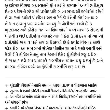
બુટલેગર વિરાજ જયસ્વાલને ફોન કરીને કરવામાં આવી હતી.મૂળ
ઉત્તર પ્રદેશનો રહેવાસી પ્રમોદ પાંડે લાંબા સમયથી ડભોઈમાં રહેતો
હોવા છતાં ડભોઈ પોલીસ મથકના રેકોર્ડમાં તેની કોઈ સત્તાવાર
નોંધ ન હોવાનું પણ ચર્ચામાં આવ્યું છે.પોલીસનો દાવો છે કે
બુટલેગર અને કોંગ્રેસ નેતા આશિષ જોશી વચ્ચે માત્ર 16 સેકન્ડની
વાતચીત થઈ હતી,જેના આધારે આખો કેસ ઉભો કરવામાં આવ્યો
હતો.જોકે બચાવ પક્ષે સવાલ ઉઠાવ્યો છે કે ક્વાંટ વિસ્તાર સાથે
જોડાયેલા આ મામલામાં સંખેડા પોલીસ શા માટે વચ્ચે આવી અને
કેવી રીતે કોંગ્રેસ નેતાનું નામ કેસમાં ઉમેરાયું.કોર્ટમાં રજૂ થયેલા
ફોટા બાદ હવે સમગ્ર મામલે રાજકીય તાપમાન વધુ ચઢ્યું છે અને
ભાજપ-કોંગ્રેસ વચ્ચે આક્ષેપોની રાજનીતિ શરૂ થઇ છે.
ચૂંટણી પરિણામોને લઈને મમતાના ધરણા : BJP પર ગોટાળાના આક્ષેપ
સુરત પાલિકામાં કમિટી રચનાની તૈયારી, અંતિમ નિર્ણય પર સૌની નજર
આંતરિક અસંતોષ વચ્ચે મમતાનો મોટો નિર્ણય, TMCની તમામ સમિતિઓ
અને સંગઠનો ભંગ
કાશી રેલવે સ્ટેશન વિકાસ માટે વારાણસીમાં મધરાતે કાર્યવાહી, મંદિર-