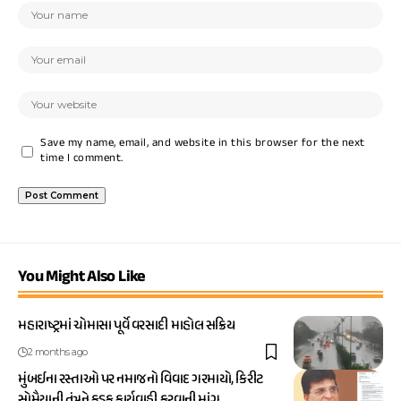
Save my name, email, and website in this browser for the next
time I comment.
You Might Also Like
મહારાષ્ટ્રમાં ચોમાસા પૂર્વે વરસાદી માહોલ સક્રિય
2 months ago
મુંબઈના રસ્તાઓ પર નમાજનો વિવાદ ગરમાયો, કિરીટ
સોમૈયાની તંત્રને કડક કાર્યવાહી કરવાની માંગ