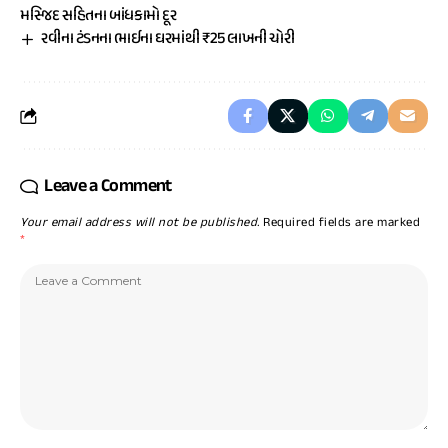
મસ્જિદ સહિતના બાંધકામો દૂર
રવીના ટંડનના ભાઈના ઘરમાંથી ₹25 લાખની ચોરી
Leave a Comment
Your email address will not be published.
Required fields are marked
*