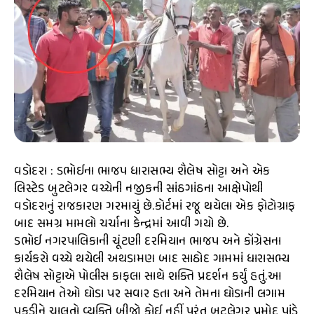
વડોદરા : ડભોઈના ભાજપ ધારાસભ્ય શૈલેષ સોટ્ટા અને એક
લિસ્ટેડ બુટલેગર વચ્ચેની નજીકની સાંઠગાંઠના આક્ષેપોથી
વડોદરાનું રાજકારણ ગરમાયું છે.કોર્ટમાં રજૂ થયેલા એક ફોટોગ્રાફ
બાદ સમગ્ર મામલો ચર્ચાના કેન્દ્રમાં આવી ગયો છે.
ડભોઈ નગરપાલિકાની ચૂંટણી દરમિયાન ભાજપ અને કોંગ્રેસના
કાર્યકરો વચ્ચે થયેલી અથડામણ બાદ સાઠોદ ગામમાં ધારાસભ્ય
શૈલેષ સોટ્ટાએ પોલીસ કાફલા સાથે શક્તિ પ્રદર્શન કર્યું હતું.આ
દરમિયાન તેઓ ઘોડા પર સવાર હતા અને તેમના ઘોડાની લગામ
પકડીને ચાલતો વ્યક્તિ બીજો કોઈ નહીં પરંતુ બુટલેગર પ્રમોદ પાંડે